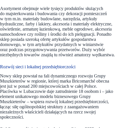
Asortyment obejmuje wiele tysięcy produktów służących
do majsterkowania i budowania czy dekoracji pomieszczeń
w tym m.in. materiały budowlane, narzędzia, artykuły
hydrauliczne, farby i lakiery, akcesoria i materiały elektryczne,
oświetlenie, armaturę łazienkową, meble ogrodowe, akcesoria
samochodowe czy rośliny i środki do ich pielęgnacji. Ponadto
sklep posiada szeroką ofertę artykułów gospodarstwa
domowego, w tym artykułów przydatnych w winiarstwie
oraz podczas przygotowywania przetworów. Duży wybór
niezbędnych towarów znajdą tu również amatorzy wędkarstwa.
Rozwój sieci i lokalnej przedsiębiorczości
Nowy sklep powstał na fali dynamicznego rozwoju Grupy
Muszkieterów w regionie, której marka Bricomarché obecna
jest już w ponad 200 miejscowościach w całej Polsce.
Placówka w Lubaczowie daje zatrudnienie 18 osobom i – jako
element unikatowego modelu biznesowego Grupy
Muszkieterów – wspiera rozwój lokalnej przedsiębiorczości,
łącząc siłę ogólnopolskiej struktury z zaangażowaniem
niezależnych właścicieli działających na rzecz swojej
społeczności.