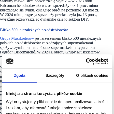
Stabilny rozwój sieci potwierdzają wyniki – w 2023 roku
Bricomarché odnotowało wzrost sprzedaży o 3,1 proc. mimo
kurczącego się rynku, osiągając obrót na poziomie 3,8 mld zł.
W 2024 roku progresja sprzedaży przekroczyła już 13 proc.,
wyraźnie przewyższając dynamikę całego sektora DIY.
Blisko 500. niezależnych przedsiębiorców
Grupa Muszkieterów
jest zrzeszeniem blisko 500 niezależnych
polskich przedsiębiorców zarządzających supermarketami
spożywczymi Intermarché oraz supermarketami typu „dom
i ogród” Bricomarché. W 2024 r. obroty Grupy Muszkieterów
wyniosły 10,93 mld złotych, rok wcześniej 10,3 mld zł.
Wyznaczaniem kierunków strategicznych obu sieci zajmuje się
spółka ITM Polska. Grupa Muszkieterów jest regularnie
Zgoda
Szczegóły
O plikach cookies
nagradzana w licznych konkursach i rankingach,
m.in. w rankingu najlepszych polskich pracodawców tygodnika
„Wprost” (8. miejsce w 2024 r.), na Liście 2000 dziennika
„Rzeczpospolita”, czyli w zestawieniu największych firm
Niniejsza strona korzysta z plików cookie
w Polsce (57. pozycja wg. danych za 2024 r.), w rankingu
„1000 największych firm w Polsce” „Gazety Finansowej” (48.
Wykorzystujemy pliki cookie do spersonalizowania treści
miejsce w 2024 r.) oraz w ramach konkursów TOP
i reklam, aby oferować funkcje społecznościowe i
Franczyzobiorca 2024 (Franchising.pl) i Franczyzowy
Superbohater 2025 (Wiadomości Handlowe) nagrody otrzymali
analizować ruch w naszej witrynie. Informacje o tym, jak