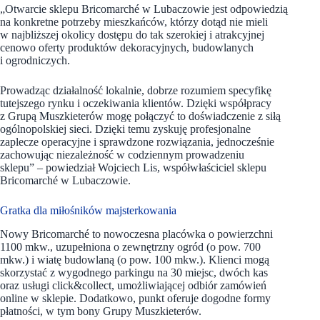
„Otwarcie sklepu Bricomarché w Lubaczowie jest odpowiedzią
na konkretne potrzeby mieszkańców, którzy dotąd nie mieli
w najbliższej okolicy dostępu do tak szerokiej i atrakcyjnej
cenowo oferty produktów dekoracyjnych, budowlanych
i ogrodniczych.
Prowadząc działalność lokalnie, dobrze rozumiem specyfikę
tutejszego rynku i oczekiwania klientów. Dzięki współpracy
z Grupą Muszkieterów mogę połączyć to doświadczenie z siłą
ogólnopolskiej sieci. Dzięki temu zyskuję profesjonalne
zaplecze operacyjne i sprawdzone rozwiązania, jednocześnie
zachowując niezależność w codziennym prowadzeniu
sklepu” – powiedział Wojciech Lis, współwłaściciel sklepu
Bricomarché w Lubaczowie.
Gratka dla miłośników majsterkowania
Nowy Bricomarché to nowoczesna placówka o powierzchni
1100 mkw., uzupełniona o zewnętrzny ogród (o pow. 700
mkw.) i wiatę budowlaną (o pow. 100 mkw.). Klienci mogą
skorzystać z wygodnego parkingu na 30 miejsc, dwóch kas
oraz usługi click&collect, umożliwiającej odbiór zamówień
online w sklepie. Dodatkowo, punkt oferuje dogodne formy
płatności, w tym bony Grupy Muszkieterów.