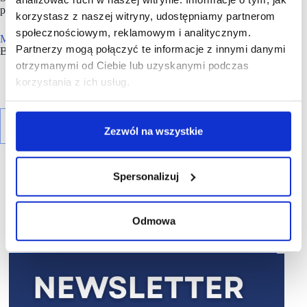
przedsiębiorcy Grupy Muszkieterów.
korzystasz z naszej witryny, udostępniamy partnerom
społecznościowym, reklamowym i analitycznym.
Muszkieterowie
są obecni w 4 krajach Europy: Polsce, Francji,
Partnerzy mogą połączyć te informacje z innymi danymi
Belgii i Portugalii.
otrzymanymi od Ciebie lub uzyskanymi podczas
korzystania z ich usług.
Zezwól na wszystkie
Spersonalizuj
Odmowa
R E K L A M A