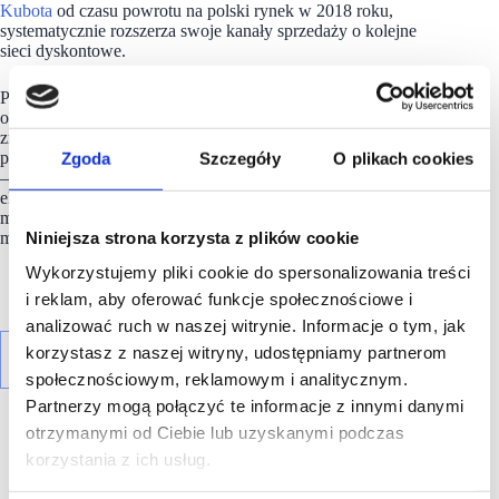
Kubota
od czasu powrotu na polski rynek w 2018 roku,
systematycznie rozszerza swoje kanały sprzedaży o kolejne
sieci dyskontowe.
Po Jeronimo Martins Polska, z którym Kubota współpracuje już
od 2019 roku (tylko w I kwartale 2024 roku łączna kwota
zrealizowanych zamówień wyniosła 1,85 mln złotych),
Zgoda
Szczegóły
O plikach cookies
przyszedł czas również na sieć Decathlon. To jednak nie koniec
– zarząd spółki
Kubota S.A.
zapowiada również konsekwentną
ekspansję zagraniczną. Tylko w pierwszej połowie 2024 roku
marka wystartowała ze sprzedażą swoich produktów
Niniejsza strona korzysta z plików cookie
m.in. we Włoszech oraz Rumunii.
Wykorzystujemy pliki cookie do spersonalizowania treści
i reklam, aby oferować funkcje społecznościowe i
analizować ruch w naszej witrynie. Informacje o tym, jak
korzystasz z naszej witryny, udostępniamy partnerom
społecznościowym, reklamowym i analitycznym.
Partnerzy mogą połączyć te informacje z innymi danymi
otrzymanymi od Ciebie lub uzyskanymi podczas
korzystania z ich usług.