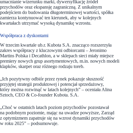
umacnianie wizerunku marki, dywersyfikację źródeł
przychodów oraz ekspansję zagraniczną. Z unikalnym
podejściem do budowania długoterminowej wartości, spółka
zamierza kontynuować ten kierunek, aby w kolejnych
kwartałach utrzymać wysoką dynamikę wzrostu.
Współpraca z dyskontami
W trzecim kwartale ub.r. Kubota S.A. znacząco rozszerzyła
zakres współpracy z kluczowymi odbiorcami – Jeronimo
Martins Polska i Decathlon, a w sklepach sieci miały miejsce
premiery nowych grup asortymentowych, m.in. nowych modeli
klapków, skarpet oraz różnego rodzaju toreb.
„Ich pozytywny odbiór przez rynek pokazuje słuszność
przyjętej strategii produktowej i potencjał sprzedażowy,
który można rozwinąć w latach kolejnych” – oceniała Alina
Sztoch, CEO & Co-founder Kubota. S.A.
„Choć w ostatnich latach poziom przychodów pozostawał
na podobnym poziomie, mając na uwadze powyższe, Zarząd
z optymizmem zapatruje się na wzrost dynamiki przychodów
w roku 2025” – podsumowuje.