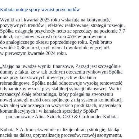
Kubota notuje spory wzrost przychodów
Wyniki za I kwartał 2025 roku wskazują na kontynuację
pozytywnych trendów i efektów realizowanej strategii rozwoju.
Spółka osiągnęła przychody netto ze sprzedaży na poziomie 7,7
mln zł, co stanowi wzrost o około 45% w porównaniu
do analogicznego okresu poprzedniego roku. Zysk brutto
wyniósł 0,86 mln zł, czyli niemal dwukrotnie więcej niż
w pierwszym kwartale 2024 roku.
„Mając na uwadze wyniki finansowe, Zarząd jest szczególnie
dumny z faktu, że w tak trudnym otoczeniu rynkowym Spółka
oraz przy kosztownych inwestycjach w działania
rebrandingowe, Spółka nadal odnotowuje wysoką rentowność
i dynamiczny wzrost przy stabilnej sytuacji bilansowej. Warto
zaznaczyć skalę rebrandingu, który polegał na stworzeniu
nowej strategii marki oraz spójnego z nią systemu komunikacji
wizualnej widocznego na wszystkich produktach, materiałach
komunikacyjnych i w kanałach sprzedaży Spółki”
— podsumowuje Alina Sztoch, CEO & Co-founder Kubota.
Kubota S.A. konsekwentnie realizuje obraną strategię, kładąc
nacisk na dalszą optymalizację procesów, rozwój asortymentu,