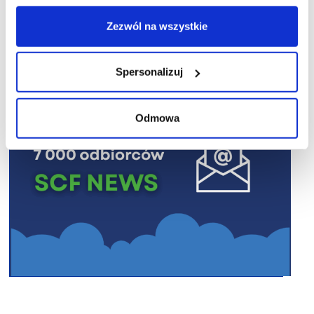
R E K L A M A
Zezwól na wszystkie
Spersonalizuj
Odmowa