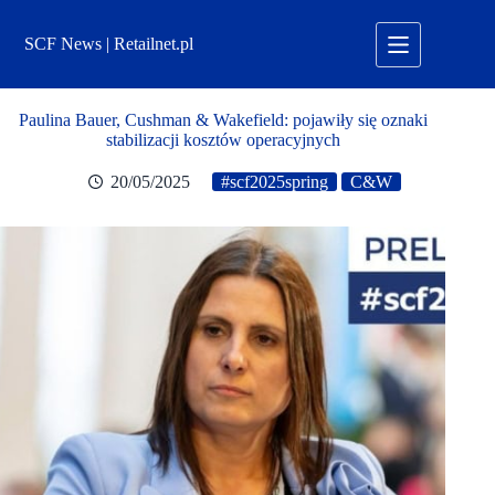
Przejdź
do
SCF News | Retailnet.pl
treści
Paulina Bauer, Cushman & Wakefield: pojawiły się oznaki
stabilizacji kosztów operacyjnych
20/05/2025
#scf2025spring
C&W