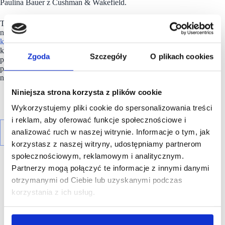
Paulina Bauer z Cushman & Wakefield.
Targi #scf2025spring odbywały się w dniach 8-9 kwietnia
na Stadionie Legii. Nieodłącznym ich elementem jest
część
konferencyjna
. W tym roku na scenie pojawiło się aż 25 gości,
którzy mówili o kluczowych wyzwaniach stojących
Zgoda
Szczegóły
O plikach cookies
przed rynkiem centrów handlowych w Polsce. Wszystkie
prezentacje i wystąpienia zostały już opublikowane
na kanale
YouTube
oraz na
Linkedin
.
Niniejsza strona korzysta z plików cookie
Wykorzystujemy pliki cookie do spersonalizowania treści
i reklam, aby oferować funkcje społecznościowe i
analizować ruch w naszej witrynie. Informacje o tym, jak
korzystasz z naszej witryny, udostępniamy partnerom
społecznościowym, reklamowym i analitycznym.
Partnerzy mogą połączyć te informacje z innymi danymi
otrzymanymi od Ciebie lub uzyskanymi podczas
korzystania z ich usług.
R E K L A M A