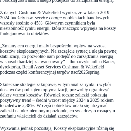
i bardziej zaawansowanego podejścia do zarządzania energią.
Z danych Cushman & Wakefield wynika, że w latach 2019–
2024 budżety tzw.
service charge
w obiektach handlowych
wzrosły średnio o 45%. Głównym czynnikiem była
niestabilność rynku energii, która znacząco wpłynęła na koszty
funkcjonowania obiektów.
„Zmiany cen energii miały bezpośredni wpływ na wzrost
kosztów eksploatacyjnych. Na szczęście sytuacja uległa pewnej
stabilizacji, co pozwoliło nam podejść do zarządzania energią
w sposób bardziej zaawansowany” – tłumaczyła aulina Bauer,
dyrektorka, Retail Asset Services Cushman & Wakefield
podczas części konferencyjnej targów #scf2025spring.
Skuteczne strategie zakupowe, w tym analiza rynku i wybór
dostawców pod kątem optymalizacji, pozwoliły ograniczyć
dalszy wzrost kosztów. Również roczne zaliczki pokazują
pozytywny trend – średni wzrost między 2024 a 2025 rokiem
to zaledwie 2,38%. W części obiektów udało się utrzymać
zaliczki na niezmienionym poziomie, co świadczy o rosnącym
zaufaniu właścicieli do działań zarządców.
Wyzwania jednak pozostają. Koszty eksploatacyjne różnią się