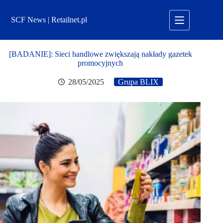
Przejdź
do
SCF News | Retailnet.pl
treści
[BADANIE]: Sieci handlowe zwiększają nakłady gazetek
promocyjnych
28/05/2025
Grupa BLIX