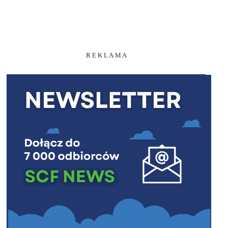
R E K L A M A