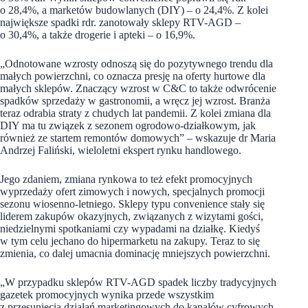
o 28,4%, a marketów budowlanych (DIY) – o 24,4%. Z kolei
największe spadki rdr. zanotowały sklepy RTV-AGD –
o 30,4%, a także drogerie i apteki – o 16,9%.
„Odnotowane wzrosty odnoszą się do pozytywnego trendu dla
małych powierzchni, co oznacza presję na oferty hurtowe dla
małych sklepów. Znaczący wzrost w C&C to także odwrócenie
spadków sprzedaży w gastronomii, a wręcz jej wzrost. Branża
teraz odrabia straty z chudych lat pandemii. Z kolei zmiana dla
DIY ma tu związek z sezonem ogrodowo-działkowym, jak
również ze startem remontów domowych” – wskazuje dr Maria
Andrzej Faliński, wieloletni ekspert rynku handlowego.
Jego zdaniem, zmiana rynkowa to też efekt promocyjnych
wyprzedaży ofert zimowych i nowych, specjalnych promocji
sezonu wiosenno-letniego. Sklepy typu convenience stały się
liderem zakupów okazyjnych, związanych z wizytami gości,
niedzielnymi spotkaniami czy wypadami na działkę. Kiedyś
w tym celu jechano do hipermarketu na zakupy. Teraz to się
zmienia, co dalej umacnia dominację mniejszych powierzchni.
„W przypadku sklepów RTV-AGD spadek liczby tradycyjnych
gazetek promocyjnych wynika przede wszystkim
z przesunięcia działań marketingowych do kanałów cyfrowych.