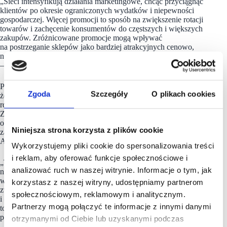
„Sieci intensyfikują działania marketingowe, chcąc przyciągnąć
klientów po okresie ograniczonych wydatków i niepewności
gospodarczej. Więcej promocji to sposób na zwiększenie rotacji
towarów i zachęcenie konsumentów do częstszych i większych
zakupów. Zróżnicowane promocje mogą wpływać
na postrzeganie sklepów jako bardziej atrakcyjnych cenowo,
nawet jeśli nie każda oferta zostaje bezpośrednio zapamiętana”
– potwierdza ekspert z Grupy
BLIX
.
Patrząc na poszczególne wyniki, można zauważyć,
Zgoda
Szczegóły
O plikach cookies
że największy wzrost dotyczy sieci typu cash&carry – o 26,7%
rdr. Natomiast wynik dyskontów poprawił się o 20,3% rdr.
Z kolei w przypadku sklepów typu convenience to skok
o 18,1% rdr. Jednocześnie najmocniejsze spadki rdr.
Niniejsza strona korzysta z plików cookie
zanotowały drogerie i apteki – o 13,3%, a także sklepy RTV-
AGD – o 11,8%.
Wykorzystujemy pliki cookie do spersonalizowania treści
i reklam, aby oferować funkcje społecznościowe i
„To efekt nowego modelu zakupowego. Konsumenci stawiają
analizować ruch w naszej witrynie. Informacje o tym, jak
na sklepy z ofertami w korzystnych cenach, co oznacza zwrot
w stronę dyskontów, które notują wzrost sprzedaży i w efekcie
korzystasz z naszej witryny, udostępniamy partnerom
zwiększają liczbę sklepów. Stąd ekspansja nowych produktów
społecznościowym, reklamowym i analitycznym.
i ofert. Z kolei spadki drogerii i aptek oraz sklepów RTV-AGD
Partnerzy mogą połączyć te informacje z innymi danymi
to efekt sezonowy, bowiem wiosną mniej korzysta się z takich
placówek” – twierdzi dr Maria Andrzej Faliński.
otrzymanymi od Ciebie lub uzyskanymi podczas