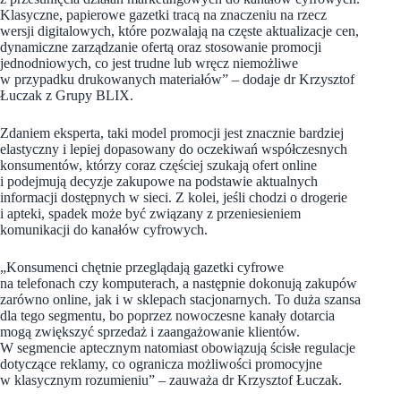
Klasyczne, papierowe gazetki tracą na znaczeniu na rzecz
wersji digitalowych, które pozwalają na częste aktualizacje cen,
dynamiczne zarządzanie ofertą oraz stosowanie promocji
jednodniowych, co jest trudne lub wręcz niemożliwe
w przypadku drukowanych materiałów” – dodaje dr Krzysztof
Łuczak z Grupy BLIX.
Zdaniem eksperta, taki model promocji jest znacznie bardziej
elastyczny i lepiej dopasowany do oczekiwań współczesnych
konsumentów, którzy coraz częściej szukają ofert online
i podejmują decyzje zakupowe na podstawie aktualnych
informacji dostępnych w sieci. Z kolei, jeśli chodzi o drogerie
i apteki, spadek może być związany z przeniesieniem
komunikacji do kanałów cyfrowych.
„Konsumenci chętnie przeglądają gazetki cyfrowe
na telefonach czy komputerach, a następnie dokonują zakupów
zarówno online, jak i w sklepach stacjonarnych. To duża szansa
dla tego segmentu, bo poprzez nowoczesne kanały dotarcia
mogą zwiększyć sprzedaż i zaangażowanie klientów.
W segmencie aptecznym natomiast obowiązują ścisłe regulacje
dotyczące reklamy, co ogranicza możliwości promocyjne
w klasycznym rozumieniu” – zauważa dr Krzysztof Łuczak.