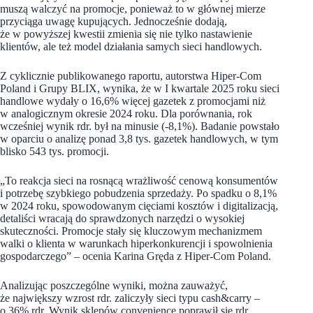
muszą walczyć na promocje, ponieważ to w głównej mierze
przyciąga uwagę kupujących. Jednocześnie dodają,
że w powyższej kwestii zmienia się nie tylko nastawienie
klientów, ale też model działania samych sieci handlowych.
Z cyklicznie publikowanego raportu, autorstwa Hiper-Com
Poland i Grupy BLIX, wynika, że w I kwartale 2025 roku sieci
handlowe wydały o 16,6% więcej gazetek z promocjami niż
w analogicznym okresie 2024 roku. Dla porównania, rok
wcześniej wynik rdr. był na minusie (-8,1%). Badanie powstało
w oparciu o analizę ponad 3,8 tys. gazetek handlowych, w tym
blisko 543 tys. promocji.
„To reakcja sieci na rosnącą wrażliwość cenową konsumentów
i potrzebę szybkiego pobudzenia sprzedaży. Po spadku o 8,1%
w 2024 roku, spowodowanym cięciami kosztów i digitalizacją,
detaliści wracają do sprawdzonych narzędzi o wysokiej
skuteczności. Promocje stały się kluczowym mechanizmem
walki o klienta w warunkach hiperkonkurencji i spowolnienia
gospodarczego” – ocenia Karina Gręda z Hiper-Com Poland.
Analizując poszczególne wyniki, można zauważyć,
że największy wzrost rdr. zaliczyły sieci typu cash&carry –
o 36% rdr. Wynik sklepów convenience poprawił się rdr.