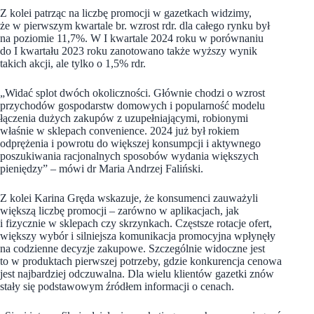
Z kolei patrząc na liczbę promocji w gazetkach widzimy,
że w pierwszym kwartale br. wzrost rdr. dla całego rynku był
na poziomie 11,7%. W I kwartale 2024 roku w porównaniu
do I kwartału 2023 roku zanotowano także wyższy wynik
takich akcji, ale tylko o 1,5% rdr.
„Widać splot dwóch okoliczności. Głównie chodzi o wzrost
przychodów gospodarstw domowych i popularność modelu
łączenia dużych zakupów z uzupełniającymi, robionymi
właśnie w sklepach convenience. 2024 już był rokiem
odprężenia i powrotu do większej konsumpcji i aktywnego
poszukiwania racjonalnych sposobów wydania większych
pieniędzy” – mówi dr Maria Andrzej Faliński.
Z kolei Karina Gręda wskazuje, że konsumenci zauważyli
większą liczbę promocji – zarówno w aplikacjach, jak
i fizycznie w sklepach czy skrzynkach. Częstsze rotacje ofert,
większy wybór i silniejsza komunikacja promocyjna wpłynęły
na codzienne decyzje zakupowe. Szczególnie widoczne jest
to w produktach pierwszej potrzeby, gdzie konkurencja cenowa
jest najbardziej odczuwalna. Dla wielu klientów gazetki znów
stały się podstawowym źródłem informacji o cenach.