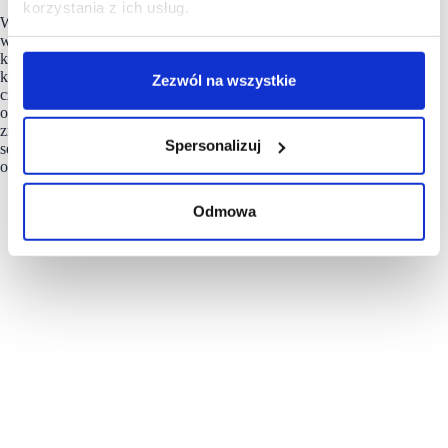
korzystania z ich usług.
W opinii dr. Krzysztofa Łuczaka, spadek liczby promocji
w
gazetkach
drogerii i aptek można powiązać z przeniesieniem
komunikacji do kanałów cyfrowych. Coraz więcej
konsumentów chętnie przegląda cyfrowe gazetki na telefonach
Zezwól na wszystkie
czy komputerach, a następnie dokonuje zakupów zarówno
online, jak i w sklepach stacjonarnych. To nie tylko naturalna
zmiana formy dotarcia, ale także duża szansa dla tego
Spersonalizuj
segmentu, by nowoczesnymi narzędziami zwiększyć sprzedaż
oraz zaangażowanie klientów.
Odmowa