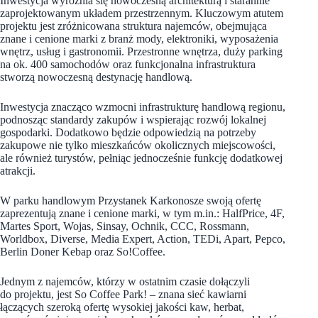
Inwestycja wyróżnia się nowoczesną architekturą i starannie
zaprojektowanym układem przestrzennym. Kluczowym atutem
projektu jest zróżnicowana struktura najemców, obejmująca
znane i cenione marki z branż mody, elektroniki, wyposażenia
wnętrz, usług i gastronomii. Przestronne wnętrza, duży parking
na ok. 400 samochodów oraz funkcjonalna infrastruktura
stworzą nowoczesną destynację handlową.
Inwestycja znacząco wzmocni infrastrukturę handlową regionu,
podnosząc standardy zakupów i wspierając rozwój lokalnej
gospodarki. Dodatkowo będzie odpowiedzią na potrzeby
zakupowe nie tylko mieszkańców okolicznych miejscowości,
ale również turystów, pełniąc jednocześnie funkcję dodatkowej
atrakcji.
W parku handlowym Przystanek Karkonosze
swoją ofertę
zaprezentują znane i cenione marki, w tym m.in.: HalfPrice, 4F,
Martes Sport, Wojas, Sinsay, Ochnik, CCC, Rossmann,
Worldbox, Diverse, Media Expert, Action, TEDi, Apart, Pepco,
Berlin Doner Kebap oraz So!Coffee.
Jednym z najemców, którzy w ostatnim czasie dołączyli
do projektu, jest So Coffee Park! – znana sieć kawiarni
łączących szeroką ofertę wysokiej jakości kaw, herbat,