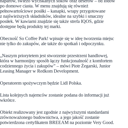
naparów, świeżo wyciskanych soków oraz deserów – od lodów
po domowe ciasta. W menu znajdują się również
pełnowartościowe posiłki – kanapki, wrapy przygotowane
z najświeższych składników, idealne na szybki i smaczny
posiłek. W kawiarni znajdzie się także strefa IQOS, gdzie
dostępne będą produkty tej marki.
Obecność So Coffee Park! wpisuje się w ideę tworzenia miejsc
nie tylko do zakupów, ale także do spotkań i odpoczynku.
„Naszym priorytetem jest stworzenie przestrzeni handlowej,
która w harmonijny sposób łączy funkcjonalność z komfortem
codziennego życia i zakupów” – mówi Piotr Żegarski, Junior
Leasing Manager w Redkom Development.
Operatorem spożywczym będzie Lidl Polska.
Lista kolejnych najemców zostanie podana do informacji już
wkrótce.
Obiekt realizowany jest zgodnie z najwyższymi standardami
zrównoważonego budownictwa, a jego jakość zostanie
potwierdzona certyfikatem BREEAM na poziomie Very Good.