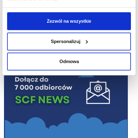
Zezwól na wszystkie
R E K L A M A
Spersonalizuj
Odmowa