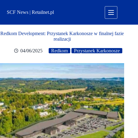
Przejdź
do
SCF News | Retailnet.pl
treści
Redkom Development: Przystanek Karkonosze w finalnej fazie
realizacji
04/06/2025
Redkom
Przystanek Karkonosze