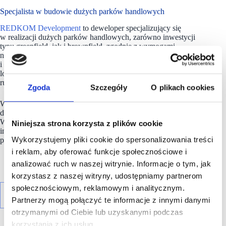
Specjalista w budowie dużych parków handlowych
REDKOM Development
to deweloper specjalizujący się
w realizacji dużych parków handlowych, zarówno inwestycji
typu greenfield, jak i brownfield, zgodnie z wymogami
nowoczesnego handlu, przy współpracy ze znanymi
i sprawdzonymi partnerami. Realizuje także projekty
logistyczne i mieszkaniowe. Firma działa na rynku polskim,
rumuńskim i hiszpańskim.
Zgoda
Szczegóły
O plikach cookies
W 2023 i 2024 roku
Redkom Development
oddał
do użytkowania 46 tys. m kw. parków handlowych w Polsce.
W bieżącym roku spółka rozpoczyna realizację kolejnych
Niniejsza strona korzysta z plików cookie
inwestycji komercyjnych, których powierzchnia handlowa
Wykorzystujemy pliki cookie do spersonalizowania treści
przekroczy 100 000 tys. mkw.
i reklam, aby oferować funkcje społecznościowe i
analizować ruch w naszej witrynie. Informacje o tym, jak
korzystasz z naszej witryny, udostępniamy partnerom
społecznościowym, reklamowym i analitycznym.
Partnerzy mogą połączyć te informacje z innymi danymi
otrzymanymi od Ciebie lub uzyskanymi podczas
korzystania z ich usług.