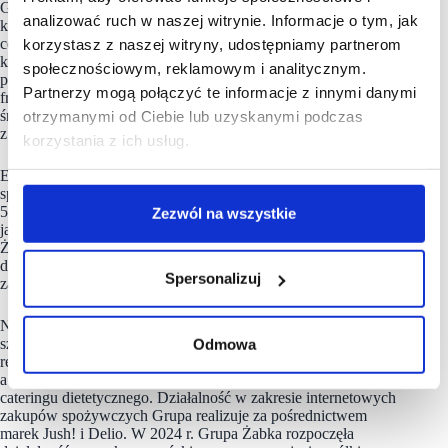
Grupa
Żabka
to kompleksowy ekosystem convenience,
analizować ruch w naszej witrynie. Informacje o tym, jak
którego misją jest tworzenie wartości poprzez upraszczanie
codziennego życia klientów. Grupa obsługuje rosnącą liczbę
korzystasz z naszej witryny, udostępniamy partnerom
konsumentów szukających wygodnych rozwiązań, promując
społecznościowym, reklamowym i analitycznym.
przy tym odpowiedzialne podejście wobec klientów,
Partnerzy mogą połączyć te informacje z innymi danymi
franczyzobiorców, dostawców oraz szeroko pojętego
środowiska, w tym dbałość o zrównoważone korzystanie
otrzymanymi od Ciebie lub uzyskanymi podczas
z produktów i opakowań.
korzystania z ich usług.
Ekosystem Grupy Żabka obejmuje wiodącą w Polsce sieć
sprzedaży detalicznej w formacie convenience liczącą ponad 11
500 sklepów działających na zasadzie franczyzy. Uzupełnia
Zezwól na wszystkie
ją sieć bezobsługowych sklepów autonomicznych pod szyldem
Żabka Nano, umożliwiających robienie zakupów przez całą
dobę w dowolny dzień tygodnia. Grupa dysponuje również
Spersonalizuj
zaawansowaną, stale rozwijaną ofertą cyfrową.
Należąca do niej marka Maczfit, powstała z myślą o osobach
Odmowa
szukających zdrowej i jednocześnie wygodnej diety, dostarcza
restauracyjnej jakości gotowe posiłki prosto do domu klienta,
a platforma Dietly to wiodąca porównywarka dostawców
cateringu dietetycznego. Działalność w zakresie internetowych
zakupów spożywczych Grupa realizuje za pośrednictwem
marek Jush! i Delio. W 2024 r. Grupa Żabka rozpoczęła