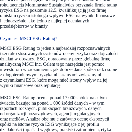
roku agencja Morningstar Sustainalytics przyznała firmie rating
ryzyka ESG na poziomie 12,5, kwalifikując ją jako firmę
o niskim ryzyku istotnego wpływu ESG na wyniki finansowe
i jednocześnie jako jedno z najlepiej ocenianych
przedsiębiorstw w branży.
Czym jest MSCI ESG Rating?
MSCI ESG Rating to jeden z najbardziej rozpoznawalnych
i szeroko stosowanych systemów oceny ryzyka oraz dojrzałości
działań w obszarze ESG, opracowany przez globalną firmę
analityczną MSCI Inc. Celem tego narzędzia jest pomoc
inwestorom w zrozumieniu, jak dobrze dana spółka radzi sobie
z długoterminowymi ryzykami i szansami związanymi
z czynnikami ESG, które mogą mieć istotny wpływ na jej
wyniki finansowe oraz reputację.
MSCI ESG Rating ocenia ponad 17 000 spółek na całym
świecie, bazując na ponad 1 000 źródeł danych – w tym
raportach rocznych, publikacjach branżowych, danych
od organizacji pozarządowych, agencji regulacyjnych
oraz mediów. Analiza obejmuje zarówno ocenę ekspozycji
spółki na istotne ryzyka ESG wynikające z jej profilu
działalności (np. ślad węglowy, praktyki zatrudnienia, etyka