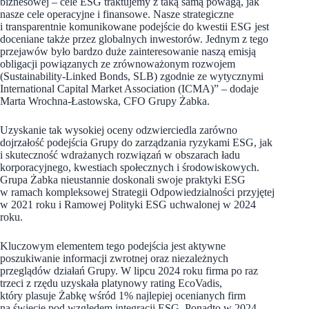
biznesowej – cele ESG traktujemy z taką samą powagą, jak
nasze cele operacyjne i finansowe. Nasze strategiczne
i transparentnie komunikowane podejście do kwestii ESG jest
doceniane także przez globalnych inwestorów. Jednym z tego
przejawów było bardzo duże zainteresowanie naszą emisją
obligacji powiązanych ze zrównoważonym rozwojem
(Sustainability-Linked Bonds, SLB) zgodnie ze wytycznymi
International Capital Market Association (ICMA)” – dodaje
Marta Wrochna-Łastowska, CFO Grupy Żabka.
Uzyskanie tak wysokiej oceny odzwierciedla zarówno
dojrzałość podejścia Grupy do zarządzania ryzykami ESG, jak
i skuteczność wdrażanych rozwiązań w obszarach ładu
korporacyjnego, kwestiach społecznych i środowiskowych.
Grupa Żabka nieustannie doskonali swoje praktyki ESG
w ramach kompleksowej Strategii Odpowiedzialności przyjętej
w 2021 roku i Ramowej Polityki ESG uchwalonej w 2024
roku.
Kluczowym elementem tego podejścia jest aktywne
poszukiwanie informacji zwrotnej oraz niezależnych
przeglądów działań Grupy. W lipcu 2024 roku firma po raz
trzeci z rzędu uzyskała platynowy rating EcoVadis,
który plasuje Żabkę wśród 1% najlepiej ocenianych firm
na świecie pod względem integracji ESG. Ponadto w 2024