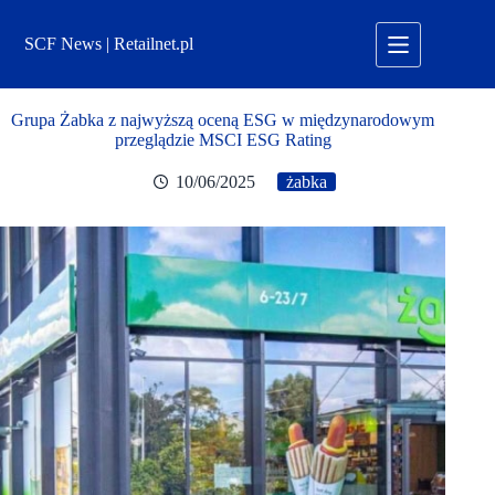
Przejdź
do
SCF News | Retailnet.pl
treści
Grupa Żabka z najwyższą oceną ESG w międzynarodowym
przeglądzie MSCI ESG Rating
10/06/2025
żabka