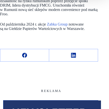
działalność na rynku rumuńskim poprzez przejęcie spółki
DRIM, lidera dystrybucji FMCG. Uruchomiła również
w Rumunii nową sieć sklepów modern convenience pod marką
Froo.
Od października 2024 r. akcje
Zabka Group
notowane
są na Giełdzie Papierów Wartościowych w Warszawie.
R E K L A M A