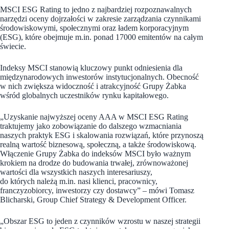
MSCI ESG Rating to jedno z najbardziej rozpoznawalnych
narzędzi oceny dojrzałości w zakresie zarządzania czynnikami
środowiskowymi, społecznymi oraz ładem korporacyjnym
(ESG), które obejmuje m.in. ponad 17000 emitentów na całym
świecie.
Indeksy MSCI stanowią kluczowy punkt odniesienia dla
międzynarodowych inwestorów instytucjonalnych. Obecność
w nich zwiększa widoczność i atrakcyjność Grupy Żabka
wśród globalnych uczestników rynku kapitałowego.
„Uzyskanie najwyższej oceny AAA w MSCI ESG Rating
traktujemy jako zobowiązanie do dalszego wzmacniania
naszych praktyk ESG i skalowania rozwiązań, które przynoszą
realną wartość biznesową, społeczną, a także środowiskową.
Włączenie Grupy Żabka do indeksów MSCI było ważnym
krokiem na drodze do budowania trwałej, zrównoważonej
wartości dla wszystkich naszych interesariuszy,
do których należą m.in. nasi klienci, pracownicy,
franczyzobiorcy, inwestorzy czy dostawcy” – mówi Tomasz
Blicharski, Group Chief Strategy & Development Officer.
„Obszar ESG to jeden z czynników wzrostu w naszej strategii