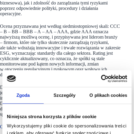
biznesowa), jak i zdolność do zarządzania tymi ryzykami
poprzez odpowiednie polityki, procedury i działania
operacyjne.
Ocena przyznawana jest według siedmiostopniowej skali: CCC
– B – BB – BBB – A – AA – AAA, gdzie AAA oznacza
najwyższą możliwą ocenę, i przypisywana jest liderom branży
– firmom, które nie tylko skutecznie zarządzają ryzykami,
ale także wdrażają innowacyjne i trwałe rozwiązania w zakresie
ESG, wyznaczając standardy dla całego sektora. Rating jest
cyklicznie aktualizowany, co oznacza, że spółki są stale
monitorowane pod kątem nowych informacji, zmian
w otoczeniu regulacyjnym i rynkowym oraz wpływu ich
działań na otoczenie.
Dla inwestorów instytucjonalnych MSCI ESG Rating stanowi
jedno z kluczowych narzędzi wspierających decyzje
Zgoda
Szczegóły
O plikach cookies
inwestycyjne zgodne z zasadami zrównoważonego rozwoju.
Dla spółek to niezależne i rynkowe potwierdzenie jakości ich
działań w obszarze odpowiedzialności środowiskowej,
społecznej i ładu korporacyjnego.
Niniejsza strona korzysta z plików cookie
Wykorzystujemy pliki cookie do spersonalizowania treści
Grupa Żabka ma ponad 11 500 sklepów
i reklam, aby oferować funkcje społecznościowe i