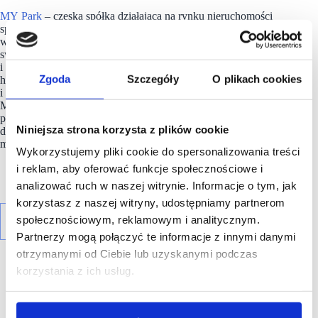
MY Park
– czeska spółka działająca na rynku nieruchomości
specjalizująca się w inwestycjach w obiekty handlowe, przede
wszystkim w parki handlowe i lokale detaliczne. Firma rozwija
swoje portfolio nieruchomości w Czechach, na Słowacji
i w Polsce. Obecnie wynajmuje około 60 supermarketów i 1
Zgoda
Szczegóły
O plikach cookies
hipermarket sieciom takim jak PENNY Market, BILLA, Albert
i JIP. Zarządza dziesięcioma parkami handlowymi pod marką
MY Park oraz dziesięcioma parkami w Polsce funkcjonującymi
pod marką A-Centrum. Obsługę nieruchomości zapewnia
Niniejsza strona korzysta z plików cookie
doświadczony wewnętrzny zespół property i asset
management.
Wykorzystujemy pliki cookie do spersonalizowania treści
i reklam, aby oferować funkcje społecznościowe i
analizować ruch w naszej witrynie. Informacje o tym, jak
korzystasz z naszej witryny, udostępniamy partnerom
społecznościowym, reklamowym i analitycznym.
Partnerzy mogą połączyć te informacje z innymi danymi
otrzymanymi od Ciebie lub uzyskanymi podczas
korzystania z ich usług.
R E K L A M A