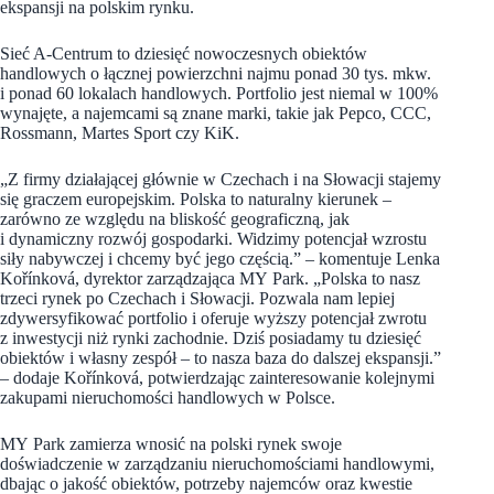
ekspansji na polskim rynku.
Sieć A-Centrum to dziesięć nowoczesnych obiektów
handlowych o łącznej powierzchni najmu ponad 30 tys. mkw.
i ponad 60 lokalach handlowych. Portfolio jest niemal w 100%
wynajęte, a najemcami są znane marki, takie jak Pepco, CCC,
Rossmann, Martes Sport czy KiK.
„Z firmy działającej głównie w Czechach i na Słowacji stajemy
się graczem europejskim. Polska to naturalny kierunek –
zarówno ze względu na bliskość geograficzną, jak
i dynamiczny rozwój gospodarki. Widzimy potencjał wzrostu
siły nabywczej i chcemy być jego częścią.” – komentuje Lenka
Kořínková, dyrektor zarządzająca MY Park. „Polska to nasz
trzeci rynek po Czechach i Słowacji. Pozwala nam lepiej
zdywersyfikować portfolio i oferuje wyższy potencjał zwrotu
z inwestycji niż rynki zachodnie. Dziś posiadamy tu dziesięć
obiektów i własny zespół – to nasza baza do dalszej ekspansji.”
– dodaje Kořínková, potwierdzając zainteresowanie kolejnymi
zakupami nieruchomości handlowych w Polsce.
MY Park zamierza wnosić na polski rynek swoje
doświadczenie w zarządzaniu nieruchomościami handlowymi,
dbając o jakość obiektów, potrzeby najemców oraz kwestie