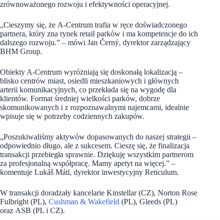
zrównoważonego rozwoju i efektywności operacyjnej.
„Cieszymy się, że A-Centrum trafia w ręce doświadczonego
partnera, który zna rynek retail parków i ma kompetencje do ich
dalszego rozwoju.” – mówi Jan Černý, dyrektor zarządzający
BHM Group.
Obiekty A-Centrum wyróżniają się doskonałą lokalizacją –
blisko centrów miast, osiedli mieszkaniowych i głównych
arterii komunikacyjnych, co przekłada się na wygodę dla
klientów. Format średniej wielkości parków, dobrze
skomunikowanych i z rozpoznawalnymi najemcami, idealnie
wpisuje się w potrzeby codziennych zakupów.
„Poszukiwaliśmy aktywów dopasowanych do naszej strategii –
odpowiednio długo, ale z sukcesem. Cieszę się, że finalizacja
transakcji przebiegła sprawnie. Dziękuję wszystkim partnerom
za profesjonalną współpracę. Mamy apetyt na więcej.” –
komentuje Lukáš Mátl, dyrektor inwestycyjny Reticulum.
W transakcji doradzały kancelarie Kinstellar (CZ), Norton Rose
Fulbright (PL),
Cushman & Wakefield
(PL), Gleeds (PL)
oraz ASB (PL i CZ).