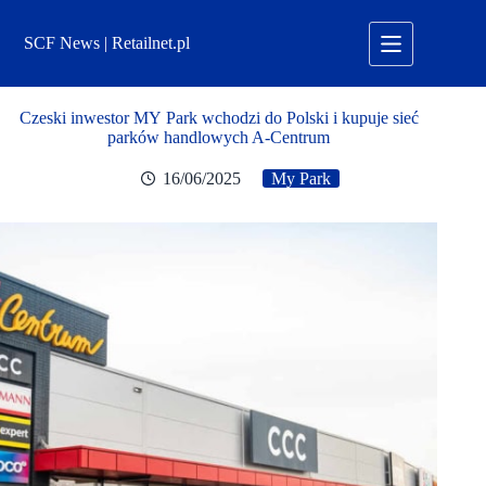
Przejdź
do
SCF News | Retailnet.pl
treści
Czeski inwestor MY Park wchodzi do Polski i kupuje sieć
parków handlowych A-Centrum
16/06/2025
My Park