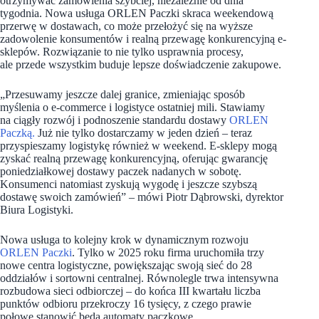
otrzymywać zamówienia szybciej, niezależnie od dnia
tygodnia. Nowa usługa ORLEN Paczki skraca weekendową
przerwę w dostawach, co może przełożyć się na wyższe
zadowolenie konsumentów i realną przewagę konkurencyjną e-
sklepów. Rozwiązanie to nie tylko usprawnia procesy,
ale przede wszystkim buduje lepsze doświadczenie zakupowe.
„Przesuwamy jeszcze dalej granice, zmieniając sposób
myślenia o e-commerce i logistyce ostatniej mili. Stawiamy
na ciągły rozwój i podnoszenie standardu dostawy
ORLEN
Paczką.
Już nie tylko dostarczamy w jeden dzień – teraz
przyspieszamy logistykę również w weekend. E-sklepy mogą
zyskać realną przewagę konkurencyjną, oferując gwarancję
poniedziałkowej dostawy paczek nadanych w sobotę.
Konsumenci natomiast zyskują wygodę i jeszcze szybszą
dostawę swoich zamówień” – mówi Piotr Dąbrowski, dyrektor
Biura Logistyki.
Nowa usługa to kolejny krok w dynamicznym rozwoju
ORLEN Paczki
. Tylko w 2025 roku firma uruchomiła trzy
nowe centra logistyczne, powiększając swoją sieć do 28
oddziałów i sortowni centralnej. Równolegle trwa intensywna
rozbudowa sieci odbiorczej – do końca III kwartału liczba
punktów odbioru przekroczy 16 tysięcy, z czego prawie
połowę stanowić będą automaty paczkowe.