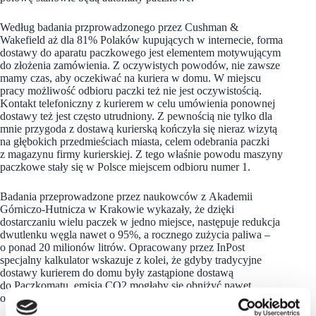
Według badania przprowadzonego przez Cushman &
Wakefield aż dla 81% Polaków kupujących w internecie, forma
dostawy do aparatu paczkowego jest elementem motywującym
do złożenia zamówienia. Z oczywistych powodów, nie zawsze
mamy czas, aby oczekiwać na kuriera w domu. W miejscu
pracy możliwość odbioru paczki też nie jest oczywistością.
Kontakt telefoniczny z kurierem w celu umówienia ponownej
dostawy też jest często utrudniony. Z pewnością nie tylko dla
mnie przygoda z dostawą kurierską kończyła się nieraz wizytą
na głębokich przedmieściach miasta, celem odebrania paczki
z magazynu firmy kurierskiej. Z tego właśnie powodu maszyny
paczkowe stały się w Polsce miejscem odbioru numer 1.
Badania przeprowadzone przez naukowców z Akademii
Górniczo-Hutnicza w Krakowie wykazały, że dzięki
dostarczaniu wielu paczek w jedno miejsce, następuje redukcja
dwutlenku węgla nawet o 95%, a rocznego zużycia paliwa –
o ponad 20 milionów litrów. Opracowany przez InPost
specjalny kalkulator wskazuje z kolei, że gdyby tradycyjne
dostawy kurierem do domu były zastąpione dostawą
do Paczkomatu, emisja CO2 mogłaby się obniżyć nawet
o 75%.