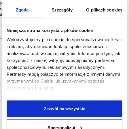
Nowy program Karuzeli to krok w stronę budowania trwałych
więzi – między biznesem a społecznością, między tradycją
Zgoda
Szczegóły
O plikach cookies
a nowoczesnością.
Niniejsza strona korzysta z plików cookie
Wykorzystujemy pliki cookie do spersonalizowania treści
i reklam, aby oferować funkcje społecznościowe i
analizować ruch w naszej witrynie. Informacje o tym, jak
korzystasz z naszej witryny, udostępniamy partnerom
społecznościowym, reklamowym i analitycznym.
R E K L A M A
Partnerzy mogą połączyć te informacje z innymi danymi
otrzymanymi od Ciebie lub uzyskanymi podczas
korzystania z ich usług.
Zezwól na wszystkie
Spersonalizuj