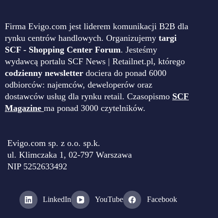
Firma Evigo.com jest liderem komunikacji B2B dla
rynku centrów handlowych. Organizujemy
targi
SCF - Shopping Center Forum
. Jesteśmy
wydawcą portalu SCF News | Retailnet.pl, którego
codzienny newsletter
dociera do ponad 6000
odbiorców: najemców, deweloperów oraz
dostawców usług dla rynku retail. Czasopismo
SCF
Magazine
ma ponad 3000 czytelników.
Evigo.com sp. z o.o. sp.k.
ul. Klimczaka 1, 02-797 Warszawa
NIP 5252633492
LinkedIn
YouTube
Facebook