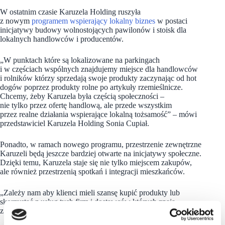
W ostatnim czasie Karuzela Holding ruszyła
z nowym
programem wspierający lokalny biznes
w postaci
inicjatywy budowy wolnostojących pawilonów i stoisk dla
lokalnych handlowców i producentów.
„W punktach które są lokalizowane na parkingach
i w częściach wspólnych znajdujemy miejsce dla handlowców
i rolników którzy sprzedają swoje produkty zaczynając od hot
dogów poprzez produkty rolne po artykuły rzemieślnicze.
Chcemy, żeby Karuzela była częścią społeczności –
nie tylko przez ofertę handlową, ale przede wszystkim
przez realne działania wspierające lokalną tożsamość” – mówi
przedstawiciel Karuzela Holding Sonia Cupiał.
Ponadto, w ramach nowego programu, przestrzenie zewnętrzne
Karuzeli będą jeszcze bardziej otwarte na inicjatywy społeczne.
Dzięki temu, Karuzela staje się nie tylko miejscem zakupów,
ale również przestrzenią spotkań i integracji mieszkańców.
„Zależy nam aby klienci mieli szansę kupić produkty lub
skorzystać z usług tych firm i dostawców których znają
z lokalnego rynku ” – dodaje Sonia Cupiał.