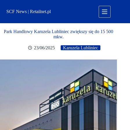
Przejdź
do
SCF News | Retailnet.pl
treści
Park Handlowy Karuzela Lubliniec zwiększy się do 15 500
mkw.
23/06/2025
Karuzela Lubliniec