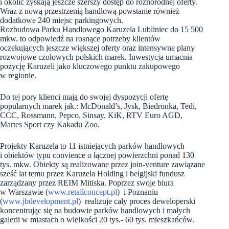
i okolic zyskają jeszcze szerszy dostęp do różnorodnej oferty.
Wraz z nową przestrzenią handlową powstanie również
dodatkowe 240 miejsc parkingowych.
Rozbudowa Parku Handlowego Karuzela Lubliniec do 15 500
mkw. to odpowiedź na rosnące potrzeby klientów
oczekujących jeszcze większej oferty oraz intensywne plany
rozwojowe czołowych polskich marek. Inwestycja umacnia
pozycję Karuzeli jako kluczowego punktu zakupowego
w regionie.
Do tej pory klienci mają do swojej dyspozycji ofertę
popularnych marek jak.: McDonald’s, Jysk, Biedronka, Tedi,
CCC, Rossmann, Pepco, Sinsay, KiK, RTV Euro AGD,
Martes Sport czy Kakadu Zoo.
Projekty Karuzela to 11 istniejących parków handlowych
i obiektów typu convience o łącznej powierzchni ponad 130
tys. mkw. Obiekty są realizowane przez join-venture zawiązane
sześć lat temu przez Karuzela Holding i belgijski fundusz
zarządzany przez REIM Mitiska. Poprzez swoje biura
w Warszawie (
www.retailconcept.pl
) i Poznaniu
(
www.jbdevelopment.pl
) realizuje cały proces deweloperski
koncentrując się na budowie parków handlowych i małych
galerii w miastach o wielkości 20 tys.- 60 tys. mieszkańców.