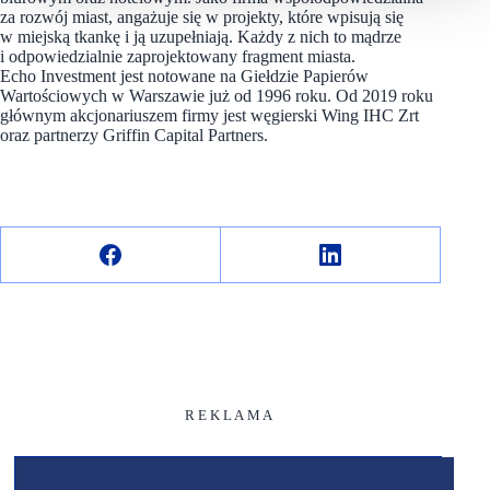
za rozwój miast, angażuje się w projekty, które wpisują się
w miejską tkankę i ją uzupełniają. Każdy z nich to mądrze
i odpowiedzialnie zaprojektowany fragment miasta.
Echo Investment jest notowane na Giełdzie Papierów
Wartościowych w Warszawie już od 1996 roku. Od 2019 roku
głównym akcjonariuszem firmy jest węgierski Wing IHC Zrt
oraz partnerzy Griffin Capital Partners.
R E K L A M A