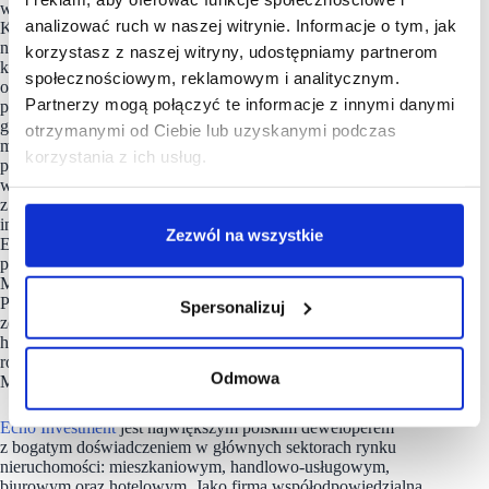
w centrum Łodzi na terenie dawnych zakładów fabrycznych
analizować ruch w naszej witrynie. Informacje o tym, jak
Karola Scheiblera. Wielofunkcyjny projekt powstaje
na obszarze 8 ha w otoczeniu historycznej zabudowy,
korzystasz z naszej witryny, udostępniamy partnerom
która zyska nowe funkcje. Inwestycja po wielu latach
społecznościowym, reklamowym i analitycznym.
od upadku zakładów Uniontex powraca do Łodzi jako
Partnerzy mogą połączyć te informacje z innymi danymi
pełnoprawna część miasta z ofertą kulturalną, rozrywkową,
gastronomiczną, usługowo – handlową, a także budynkami
otrzymanymi od Ciebie lub uzyskanymi podczas
mieszkalnymi, nowoczesną powierzchnią biurową, miejskim
korzystania z ich usług.
placem (Ogrody Anny) i otwartymi, zielonymi terenami
wspólnymi. Łącznie na 8 ha zlokalizowane będą 22 budynki,
z czego 15 to obiekty historyczne. Za część mieszkaniową
inwestycji odpowiedzialny jest Archicom, należący do Grupy
Zezwól na wszystkie
Echo Investment. Łódzka Fuzja zdobyła dwie najbardziej
prestiżowe nagrody na światowym rynku nieruchomości –
MIPIM Awards 2025 w kategorii Best Urban Regeneration
Project oraz Special Jury Award. Wielofunkcyjny kompleks
Spersonalizuj
został doceniony za przywrócenie lokalnej społeczności
historycznego obszaru miasta w duchu zrównoważonego
rozwoju. Za projekt odpowiada pracownia architektoniczna
Odmowa
Medusa Group.
Echo Investment
jest największym polskim deweloperem
z bogatym doświadczeniem w głównych sektorach rynku
nieruchomości: mieszkaniowym, handlowo-usługowym,
biurowym oraz hotelowym. Jako firma współodpowiedzialna