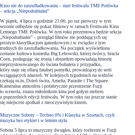
Kino nie do zaszufladkowania – start festiwalu TME Polówka
– sekcja „Niepodrabialni”
W piątek, 4 lipca o godzinie 21:00, po raz pierwszy w tym
sezonie odbędzie się pokaz filmowy w ramach Festiwalu Kina
Letniego TME Polówka. W tym roku prezentowa będzie sekcja
„Niepodrabialni” – przegląd filmów nie poddających się
prostym klasyfikacjom gatunkowym i w związku z tym
trudnych do zaszufladkowania. Na początek wyświetlona
zostanie kultowa komedia Big Lebowski, której twórcy, bracia
Coen, posługując się ironią i absurdem opowiadają historię
nieprzystosowanego do świata bohatera z przypadku,
który staje się ofiarą fatalnej pomyłki, prowadzącej do serii
wciągających zdarzeń. W kolejnych tygodniach na widzów
czekają m.in. Dzień świra, Amelia, Parasite i The Square.
Kameralna atmosfera i pofabryczne przestrzenie Fuzji
to sceneria, znana miłośnikom kina pod gołym niebem
z poprzednich edycji festiwalu. W tym roku raz jeszcze stanie
się miejscem spotkań z nieoczywistym kinem.
Muzyczne Soboty – Techno 0% i Klasyka w Szortach, czyli
muzyka bez etykiet i w letnim stylu
Sobota 5 lipca to muzyczny dwugłos, który rozbrzmi w Fuzji