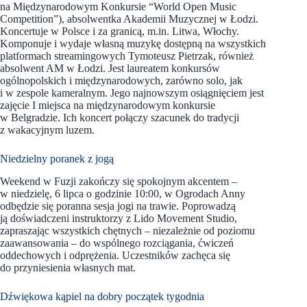
na Międzynarodowym Konkursie “World Open Music
Competition”), absolwentka Akademii Muzycznej w Łodzi.
Koncertuje w Polsce i za granicą, m.in. Litwa, Włochy.
Komponuje i wydaje własną muzykę dostępną na wszystkich
platformach streamingowych Tymoteusz Pietrzak, również
absolwent AM w Łodzi. Jest laureatem konkursów
ogólnopolskich i międzynarodowych, zarówno solo, jak
i w zespole kameralnym. Jego najnowszym osiągnięciem jest
zajęcie I miejsca na międzynarodowym konkursie
w Belgradzie. Ich koncert połączy szacunek do tradycji
z wakacyjnym luzem.
Niedzielny poranek z jogą
Weekend w Fuzji zakończy się spokojnym akcentem –
w niedzielę, 6 lipca o godzinie 10:00, w Ogrodach Anny
odbędzie się poranna sesja jogi na trawie. Poprowadzą
ją doświadczeni instruktorzy z Lido Movement Studio,
zapraszając wszystkich chętnych – niezależnie od poziomu
zaawansowania – do wspólnego rozciągania, ćwiczeń
oddechowych i odprężenia. Uczestników zachęca się
do przyniesienia własnych mat.
Dźwiękowa kąpiel na dobry początek tygodnia