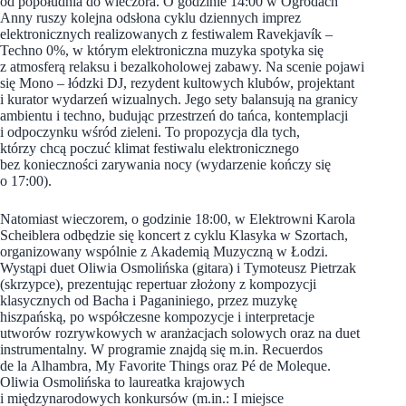
od popołudnia do wieczora. O godzinie 14:00 w Ogrodach
Anny ruszy kolejna odsłona cyklu dziennych imprez
elektronicznych realizowanych z festiwalem Ravekjavík –
Techno 0%, w którym elektroniczna muzyka spotyka się
z atmosferą relaksu i bezalkoholowej zabawy. Na scenie pojawi
się Mono – łódzki DJ, rezydent kultowych klubów, projektant
i kurator wydarzeń wizualnych. Jego sety balansują na granicy
ambientu i techno, budując przestrzeń do tańca, kontemplacji
i odpoczynku wśród zieleni. To propozycja dla tych,
którzy chcą poczuć klimat festiwalu elektronicznego
bez konieczności zarywania nocy (wydarzenie kończy się
o 17:00).
Natomiast wieczorem, o godzinie 18:00, w Elektrowni Karola
Scheiblera odbędzie się koncert z cyklu Klasyka w Szortach,
organizowany wspólnie z Akademią Muzyczną w Łodzi.
Wystąpi duet Oliwia Osmolińska (gitara) i Tymoteusz Pietrzak
(skrzypce), prezentując repertuar złożony z kompozycji
klasycznych od Bacha i Paganiniego, przez muzykę
hiszpańską, po współczesne kompozycje i interpretacje
utworów rozrywkowych w aranżacjach solowych oraz na duet
instrumentalny. W programie znajdą się m.in. Recuerdos
de la Alhambra, My Favorite Things oraz Pé de Moleque.
Oliwia Osmolińska to laureatka krajowych
i międzynarodowych konkursów (m.in.: I miejsce