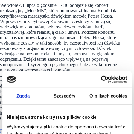
We wtorek, 8 lipca o godzinie 17:30 odbędzie się koncert
relaksacyjny „Moc Mis”, który poprowadzi Joanna Kominiak –
certyfikowana masażystka dźwiękiem metodą Petera Hessa.
W przestrzeni zabytkowej Kotłowni uczestnicy zanurzą się
w dźwięk mis, gongów, bębnów, dzwoneczków i harfy
kryształowej, które relaksują ciało i umysł. Podczas koncertu
oraz masażu prowadząca zagra na misach Petera Hessa, które
wykonane zostały w taki sposób, by częstotliwości ich dźwięku
rezonowały z organami wewnętrznymi człowieka. Dźwięki
wibrujące na poziomie ciała i umysłu, pomagają w głębokim
odprężeniu. Dzięki temu znacząco wpływają na poprawę
samopoczucia fizycznego i psychicznego. Udział w koncercie
nie wymaga wcześniejszych zapisów.
„Fuzja z Latem” to cykl letnich wydarzeń organizowany
w kompleksie Fuzja (Milionowa 6a), który zaprasza łodzian
do wspólnego spędzania wakacji w samym sercu miasta.
Przez całe lato na uczestników „Fuzji z Latem” czeka
Zgoda
Szczegóły
O plikach cookies
różnorodny, bezpłatny program aktywności kulturalnych,
sportowych, rozrywkowych i edukacyjnych – wszystko
w niepowtarzalnym klimacie zabytkowej architektury dawnego
imperium włókienniczego Karola Scheiblera i zielonych
Niniejsza strona korzysta z plików cookie
Ogrodów Anny.
Wykorzystujemy pliki cookie do spersonalizowania treści
Fuzja
to flagowa inwestycja Echo Investment prowadzona
i reklam, aby oferować funkcje społecznościowe i