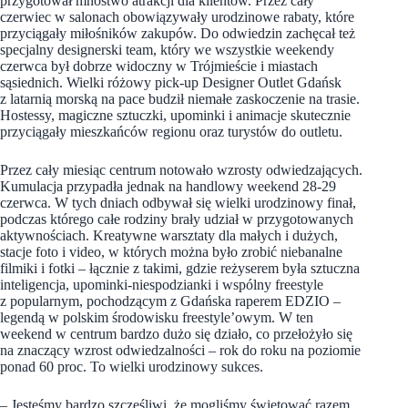
przygotował mnóstwo atrakcji dla klientów. Przez cały
czerwiec w salonach obowiązywały urodzinowe rabaty, które
przyciągały miłośników zakupów. Do odwiedzin zachęcał też
specjalny designerski team, który we wszystkie weekendy
czerwca był dobrze widoczny w Trójmieście i miastach
sąsiednich. Wielki różowy pick-up Designer Outlet Gdańsk
z latarnią morską na pace budził niemałe zaskoczenie na trasie.
Hostessy, magiczne sztuczki, upominki i animacje skutecznie
przyciągały mieszkańców regionu oraz turystów do outletu.
Przez cały miesiąc centrum notowało wzrosty odwiedzających.
Kumulacja przypadła jednak na handlowy weekend 28-29
czerwca. W tych dniach odbywał się wielki urodzinowy finał,
podczas którego całe rodziny brały udział w przygotowanych
aktywnościach. Kreatywne warsztaty dla małych i dużych,
stacje foto i video, w których można było zrobić niebanalne
filmiki i fotki – łącznie z takimi, gdzie reżyserem była sztuczna
inteligencja, upominki-niespodzianki i wspólny freestyle
z popularnym, pochodzącym z Gdańska raperem EDZIO –
legendą w polskim środowisku freestyle’owym. W ten
weekend w centrum bardzo dużo się działo, co przełożyło się
na znaczący wzrost odwiedzalności – rok do roku na poziomie
ponad 60 proc. To wielki urodzinowy sukces.
– Jesteśmy bardzo szczęśliwi, że mogliśmy świętować razem