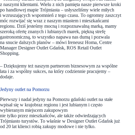
z naszymi klientami. Wielu z nich pamięta nasze pierwsze kroki
po handlowej mapie Trójmiasta – usłyszeliśmy wiele miłych
i wzruszających wspomnień z tego czasu. To ogromny zaszczyt
móc rozwijać się wraz z naszym miastem i mieszkańcami
regionu. Dziś jesteśmy mocną i rozpoznawalną marką, mamy
szeroką ofertę znanych i lubianych marek, piękną strefę
gastronomiczną, to wszystko napawa nas dumą i pozwala
na snucie dalszych planów – mówi Ireneusz Homa, Centre
Manager Designer Outlet Gdańsk, ROS Retail Outlet
Shopping.
– Dziękujemy też naszym partnerom biznesowym za wspólne
lata i za wspólny sukces, na który codziennie pracujemy –
dodaje.
Jedyny outlet na Pomorzu
Pierwszy i nadal jedyny na Pomorzu gdański outlet na stałe
wpisał się w krajobraz regionu i jest lubianym i często
wybieranym miejscem zakupowym
nie tylko przez mieszkańców, ale także odwiedzających
Trójmiasto turystów. To właśnie w Designer Outlet Gdańsk już
od 20 lat klienci robią zakupy modowe i nie tylko.