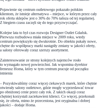
Pojawienie się centrum outletowego pokazało polskim
klientom, że istnieje alternatywa – miejsce, w którym przez cały
rok oferta sklepów jest o 30% do 70% tańsza od tej regularnej.
Z biegiem czasu zaczęli się do tego przyzwyczajać.
Kolejne lata to był czas rozwoju Designer Outlet Gdańsk.
Pierwsza rozbudowa miała miejsce w 2009 roku, wtedy
centrum powiększyło się dwukrotnie. Do obiektu pukały nowe,
chętne do współpracy marki nastąpiły zmiany w jakości oferty,
a salony oferowały coraz szerszy asortyment.
Zainteresowanie ze strony kolejnych najemców rosło
to wymagało nowej powierzchni. Jak wspomina dyrektor
Ireneusz Homa, który w tym centrum pracuje od początku
istnienia
– Pozyskiwaliśmy coraz więcej ciekawych marek, które chętnie
otwierały salony outletowe, gdzie mogły wyprzedawać towar
po obniżonej cenie przez cały rok. Z takich okazji coraz
chętniej korzystali zaciekawieni klienci. Co więcej, przekonali
się, że oferta, mimo że przeceniona, jest oryginalna i dobrej
jakości – dodaje Homa.