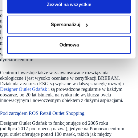
Zezwól na wszystkie
– 20 lat zobowiązuje nas do nieustannych wysiłków w rozwój
oferty i infrastruktury. Centra Designer Outlet wyróżnia
niesamowita architektura, która jest niepowtarzalna w skali
Spersonalizuj
kraju. Nasz obiekt od początku zwraca uwagę klientów
i wciąga ich w inny świat. Pasaże handlowe przypominają
rybacką wioskę z niskimi domkami i białymi okiennicami,
morskie dekoracje zdobią korytarze i strefę restauracyjną,
Odmowa
na zewnątrz świeci latarnia morska – to wszystko świetnie
wpisuje się w obraz naszego nadmorskiego regionu – zaznacza
dyrektor centrum.
Centrum inwestuje także w zaawansowane rozwiązania
ekologiczne i jest wysoko oceniane w certyfikacji BREEAM.
Działania z zakresu ESG są wpisane w dalszą strategię rozwoju
Designer Outlet Gdańsk
i są prowadzone regularnie w każdym
obszarze, bo 20 lat istnienia na rynku nie wyklucza bycia
innowacyjnym i nowoczesnym obiektem z dużymi aspiracjami.
Pod zarządem ROS Retail Outlet Shopping
Designer Outlet Gdańsk to funkcjonujące od 2005 roku
(od lipca 2017 pod obecną nazwą), jedyne na Pomorzu centrum
typu outlet oferujące ponad 100 marek, takich jak między