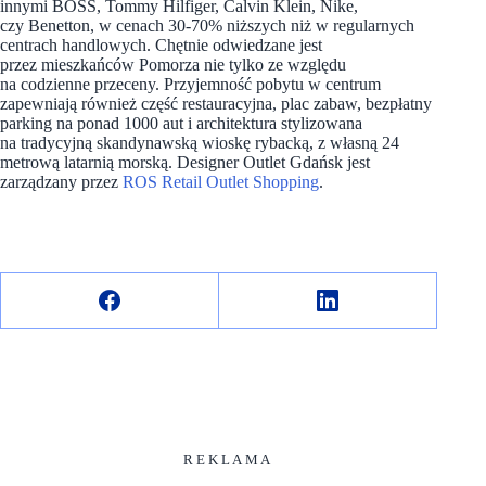
innymi BOSS, Tommy Hilfiger, Calvin Klein, Nike,
czy Benetton, w cenach 30-70% niższych niż w regularnych
centrach handlowych. Chętnie odwiedzane jest
przez mieszkańców Pomorza nie tylko ze względu
na codzienne przeceny. Przyjemność pobytu w centrum
zapewniają również część restauracyjna, plac zabaw, bezpłatny
parking na ponad 1000 aut i architektura stylizowana
na tradycyjną skandynawską wioskę rybacką, z własną 24
metrową latarnią morską. Designer Outlet Gdańsk jest
zarządzany przez
ROS Retail Outlet Shopping
.
R E K L A M A