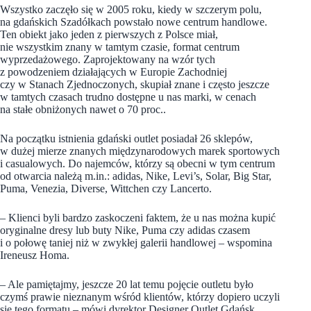
Wszystko zaczęło się w 2005 roku, kiedy w szczerym polu,
na gdańskich Szadółkach powstało nowe centrum handlowe.
Ten obiekt jako jeden z pierwszych z Polsce miał,
nie wszystkim znany w tamtym czasie, format centrum
wyprzedażowego. Zaprojektowany na wzór tych
z powodzeniem działających w Europie Zachodniej
czy w Stanach Zjednoczonych, skupiał znane i często jeszcze
w tamtych czasach trudno dostępne u nas marki, w cenach
na stałe obniżonych nawet o 70 proc..
Na początku istnienia gdański outlet posiadał 26 sklepów,
w dużej mierze znanych międzynarodowych marek sportowych
i casualowych. Do najemców, którzy są obecni w tym centrum
od otwarcia należą m.in.: adidas, Nike, Levi’s, Solar, Big Star,
Puma, Venezia, Diverse, Wittchen czy Lancerto.
– Klienci byli bardzo zaskoczeni faktem, że u nas można kupić
oryginalne dresy lub buty Nike, Puma czy adidas czasem
i o połowę taniej niż w zwykłej galerii handlowej – wspomina
Ireneusz Homa.
– Ale pamiętajmy, jeszcze 20 lat temu pojęcie outletu było
czymś prawie nieznanym wśród klientów, którzy dopiero uczyli
się tego formatu – mówi dyrektor Designer Outlet Gdańsk.