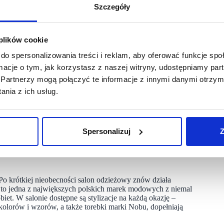
Szczegóły
t za klasyczne fasony i elegancję w codziennym wydaniu.
 swoich klientek. Z kolei Top Secret proponuje ubrania w stylu
z styl. Obie marki – od początku 2024 roku należące do jednej
 plików cookie
, co pozwala zwiększyć wygodę zakupów i spójność
do spersonalizowania treści i reklam, aby oferować funkcje sp
ormacje o tym, jak korzystasz z naszej witryny, udostępniamy p
 trend łączenia marek pod wspólnym dachem, z korzyścią dla
Partnerzy mogą połączyć te informacje z innymi danymi otrzym
owa jakość na lokalnej mapie modowej, a zarazem przykład
nia z ich usług.
Spersonalizuj
Z
tauracja KFC. Po odświeżeniu lokalu, marka wraca z dobrze
nącą popularnością wśród mieszkańców regionu. Obecność KFC
o zainteresowania klientów, którzy doceniają komfortową
o krótkiej nieobecności salon odzieżowy znów działa
to jedna z największych polskich marek modowych z niemal
iet. W salonie dostępne są stylizacje na każdą okazję –
 kolorów i wzorów, a także
torebki marki Nobu, dopełniają