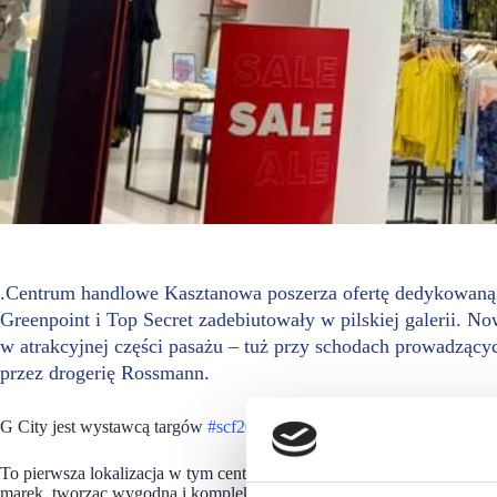
.Centrum handlowe Kasztanowa poszerza ofertę dedykowaną
Greenpoint i Top Secret zadebiutowały w pilskiej galerii. N
w atrakcyjnej części pasażu – tuż przy schodach prowadząc
przez drogerię Rossmann.
G City jest wystawcą targów
#scf2025fall
, które odbędą się we wrześ
To pierwsza lokalizacja w tym centrum, w której oba brandy będą dział
marek, tworząc wygodną i kompleksową propozycję dla klientek szuk