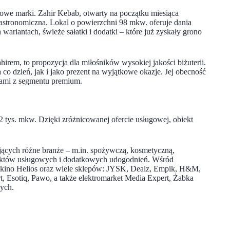
we marki. Zahir Kebab, otwarty na początku miesiąca
gastronomiczna. Lokal o powierzchni 98 mkw. oferuje dania
ariantach, świeże sałatki i dodatki – które już zyskały grono
hirem, to propozycja dla miłośników wysokiej jakości biżuterii.
a co dzień, jak i jako prezent na wyjątkowe okazje. Jej obecność
ami z segmentu premium.
tys. mkw. Dzięki zróżnicowanej ofercie usługowej, obiekt
tujących różne branże – m.in. spożywczą, kosmetyczną,
punktów usługowych i dodatkowych udogodnień. Wśród
e kino Helios oraz wiele sklepów: JYSK, Dealz, Empik, H&M,
t, Esotiq, Pawo, a także elektromarket Media Expert, Żabka
wych.