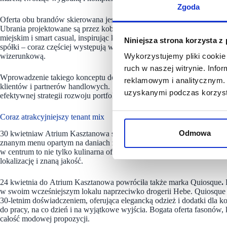
Zgoda
Oferta obu brandów skierowana jest do kobiet. Greenpoint ceniona jes
Ubrania projektowane są przez kobiety, które doskonale znają potrzeby
miejskim i smart casual, inspirując kobiety do wyrażania siebie poprze
Niniejsza strona korzysta z
spółki – coraz częściej występują wspólnie w ramach jednego lokalu
wizerunkową.
Wykorzystujemy pliki cookie 
ruch w naszej witrynie. Inf
Wprowadzenie takiego konceptu do centrum Kasztanowa wpisuje się w
reklamowym i analitycznym. 
klientów i partnerów handlowych. Salon Greenpoint i Top Secret to n
uzyskanymi podczas korzysta
efektywnej strategii rozwoju portfolio w ramach jednego właściciela.
Coraz atrakcyjniejszy tenant mix
Odmowa
30 kwietniaw Atrium Kasztanowa swoje drzwi ponownie otworzyła res
znanym menu opartym na daniach z kurczaka, cieszącym się niesłab
w centrum to nie tylko kulinarna oferta, ale również gwarancja stałeg
lokalizację i znaną jakość.
24 kwietnia do Atrium Kasztanowa powróciła także marka Quiosque
.
P
w swoim wcześniejszym lokalu naprzeciwko drogerii Hebe. Quiosque 
30-letnim doświadczeniem, oferująca elegancką odzież i dodatki dla kob
do pracy, na co dzień i na wyjątkowe wyjścia. Bogata oferta fasonów,
całość modowej propozycji.