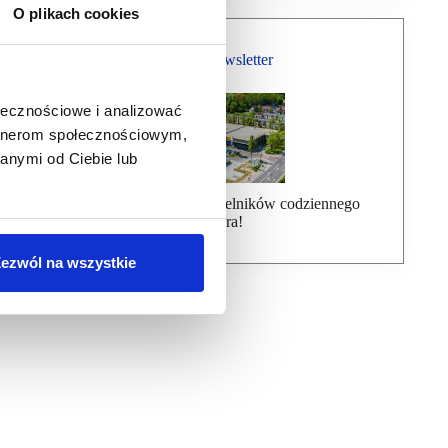
O plikach cookies
Bezpłatny Newsletter
ołecznościowe i analizować
artnerom społecznościowym,
anymi od Ciebie lub
Dołącz do ponad 7000 czytelników codziennego
newslettera!
ezwól na wszystkie