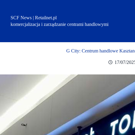
Przejdź
do
treści
SCF News | Retailnet.pl
komercjalizacja i zarządzanie centrami handlowymi
G City: Centrum handlowe Kasztan
17/07/202