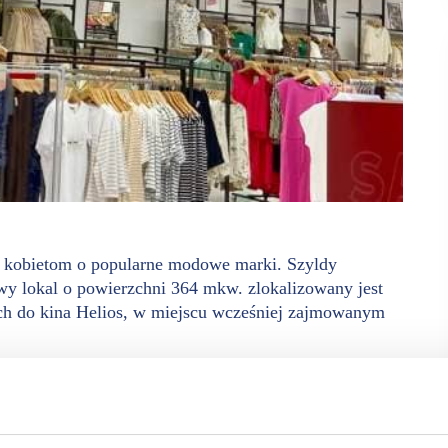
 kobietom o popularne modowe marki. Szyldy
owy lokal o powierzchni 364 mkw. zlokalizowany jest
ych do kina Helios, w miejscu wcześniej zajmowanym
niu tego roku, na terenie EXPO XXI w Warszawie.
ać w jednej przestrzeni handlowej. Salon łączy ofertę obu
ających modnych, sprawdzonych ubrań na każdą okazję.