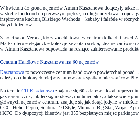
W kwietniu do grona najemców Atrium Kasztanowa dołączyły także no
w strefie foodcourt na pierwszym piętrze, to długo oczekiwana opcja 
inspirowane kuchnią Bliskiego Wschodu – kebaby i falafele w różnych w
stałych klientów.
Z kolei salon Verona, który zadebiutował w centrum kilka dni przed Za
Marka oferuje eleganckie kolekcje ze złota i srebra, idealne zarówno n
w Atrium Kasztanowa odpowiada na rosnące zainteresowanie produkt
Centrum Handlowe Kasztanowa ma 60 najemców
Kasztanowa
to nowoczesne centrum handlowe o powierzchni ponad 12 
należy do ulubionych miejsc zakupów oraz spotkań mieszkańców Piły.
Na terenie
CH Kasztanowa
znajduje się 60 sklepów i lokali reprezen
gastronomiczną, jubilerską, modową, multimedialną, a także wiele 
głównych najemców centrum, znajduje się jak dotąd jedyne w mieści
CCC, Hebe, Pepco, Sephora, 50 Style, Monnari, Big Star, Wojas, Apar
i KFC. Do dyspozycji klientów jest 355 bezpłatnych miejsc parkingo