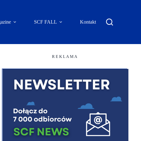
azine
SCF FALL
Kontakt
R E K L A M A