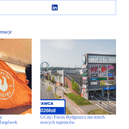
rmacje
ę
GCity: Focus Bydgoszcz ma trzech
 Targówek
nowych najemców