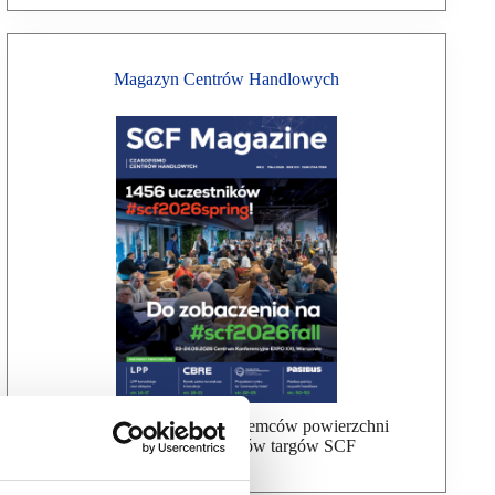
Magazyn Centrów Handlowych
Bezpłatna wysyłka dla najemców powierzchni
handlowej, uczestników targów SCF