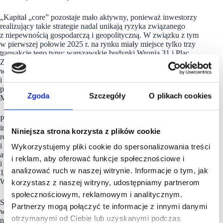
„Kapitał „core” pozostaje mało aktywny, ponieważ inwestorzy
realizujący takie strategie nadal unikają ryzyka związanego
z niepewnością gospodarczą i geopolityczną. W związku z tym
w pierwszej połowie 2025 r. na rynku miały miejsce tylko trzy
transakcje tego typu: warszawskie budynki Wronia 31 i Plac
Zamkowy – Business with Heritage oraz High5ive I&II
w Krakowie. Z kolei inwestorzy typu „value-add”
i oportunistyczni wykazują większą, choć ostrożną, aktywność,
poszukując okazji bez przepłacania za aktywa.” – komentuje
Zgoda
Szczegóły
O plikach cookies
Marcin Purgal, Senior Director, Investment w Avison Young.
Pomimo utrzymującego się zachowawczego podejścia
inwestorów, najlepsze aktywa biurowe w miastach
Niniejsza strona korzysta z plików cookie
regionalnych, znajdujące się w dobrych lokalizacjach
i oferujące stabilne przepływy pieniężne, mogą być nadal
Wykorzystujemy pliki cookie do spersonalizowania treści
atrakcyjne zarówno dla inwestorów instytucjonalnych, jak
i reklam, aby oferować funkcje społecznościowe i
i prywatnych. W związku z tym, w pierwszej połowie 2025 r.,
analizować ruch w naszej witrynie. Informacje o tym, jak
13 z 23 sprzedanych budynków było zlokalizowanych poza
Warszawą i odpowiadało za prawie 50% wolumenu sektora.
korzystasz z naszej witryny, udostępniamy partnerom
społecznościowym, reklamowym i analitycznym.
Sektor w liczbach: 411 milionów euro – wolumen sektora
Partnerzy mogą połączyć te informacje z innymi danymi
w H1 2025, 23 transakcje, 13 aktywów sprzedanych
otrzymanymi od Ciebie lub uzyskanymi podczas
na rynkach regionalnych, polski kapitał odpowiadał za ponad