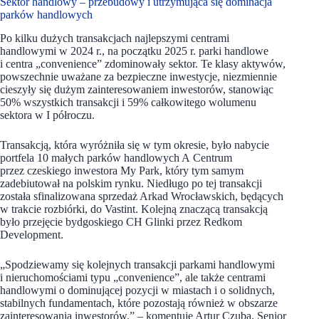
Sektor handlowy – przebudowy i utrzymująca się dominacja
parków handlowych
Po kilku dużych transakcjach najlepszymi centrami
handlowymi w 2024 r., na początku 2025 r. parki handlowe
i centra „convenience” zdominowały sektor. Te klasy aktywów,
powszechnie uważane za bezpieczne inwestycje, niezmiennie
cieszyły się dużym zainteresowaniem inwestorów, stanowiąc
50% wszystkich transakcji i 59% całkowitego wolumenu
sektora w I półroczu.
Transakcją, która wyróżniła się w tym okresie, było nabycie
portfela 10 małych parków handlowych A Centrum
przez czeskiego inwestora My Park, który tym samym
zadebiutował na polskim rynku. Niedługo po tej transakcji
została sfinalizowana sprzedaż Arkad Wrocławskich, będących
w trakcie rozbiórki, do Vastint. Kolejną znaczącą transakcją
było przejęcie bydgoskiego CH Glinki przez Redkom
Development.
„Spodziewamy się kolejnych transakcji parkami handlowymi
i nieruchomościami typu „convenience”, ale także centrami
handlowymi o dominującej pozycji w miastach i o solidnych,
stabilnych fundamentach, które pozostają również w obszarze
zainteresowania inwestorów.” – komentuje Artur Czuba, Senior