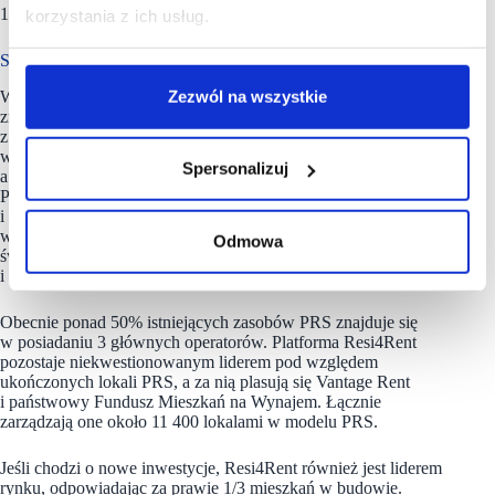
1/3 wolumenu sektora.
korzystania z ich usług.
Sektor PRS – transakcje w Warszawie i Gdańsku
Zezwól na wszystkie
W pierwszej połowie 2025 r. rynek mieszkaniowy w Polsce
zrealizował wolumen inwestycji w wysokości 223 mln euro,
z czego za 150 mln euro odpowiadały 3 projekty PRS
w Warszawie. AFI Europe zrealizowało 2 z tych transakcji,
Spersonalizuj
a trzeci projekt pozyskała od Xior Student Housing Syrena RE.
Pozostałe 3 transakcje zostały sfinalizowane przez NREP
i dotyczyły trzech aktywów co-livingowych zlokalizowanych
w Gdańsku, przy których zespół inżynierów Avison Young
Odmowa
świadczył kompleksowe usługi m.in. monitoringu projektu
i nadzoru prac budowlanych.
Obecnie ponad 50% istniejących zasobów PRS znajduje się
w posiadaniu 3 głównych operatorów. Platforma Resi4Rent
pozostaje niekwestionowanym liderem pod względem
ukończonych lokali PRS, a za nią plasują się Vantage Rent
i państwowy Fundusz Mieszkań na Wynajem. Łącznie
zarządzają one około 11 400 lokalami w modelu PRS.
Jeśli chodzi o nowe inwestycje, Resi4Rent również jest liderem
rynku, odpowiadając za prawie 1/3 mieszkań w budowie.