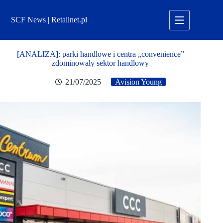
Przejdź
do
SCF News | Retailnet.pl
treści
[ANALIZA]: parki handlowe i centra „convenience”
zdominowały sektor handlowy
21/07/2025
Avision Young