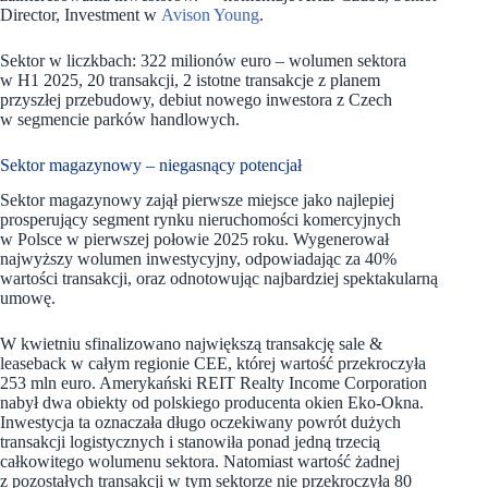
Director, Investment w
Avison Young
.
Sektor w liczkbach: 322 milionów euro – wolumen sektora
w H1 2025, 20 transakcji, 2 istotne transakcje z planem
przyszłej przebudowy, debiut nowego inwestora z Czech
w segmencie parków handlowych.
Sektor magazynowy – niegasnący potencjał
Sektor magazynowy zajął pierwsze miejsce jako najlepiej
prosperujący segment rynku nieruchomości komercyjnych
w Polsce w pierwszej połowie 2025 roku. Wygenerował
najwyższy wolumen inwestycyjny, odpowiadając za 40%
wartości transakcji, oraz odnotowując najbardziej spektakularną
umowę.
W kwietniu sfinalizowano największą transakcję sale &
leaseback w całym regionie CEE, której wartość przekroczyła
253 mln euro. Amerykański REIT Realty Income Corporation
nabył dwa obiekty od polskiego producenta okien Eko-Okna.
Inwestycja ta oznaczała długo oczekiwany powrót dużych
transakcji logistycznych i stanowiła ponad jedną trzecią
całkowitego wolumenu sektora. Natomiast wartość żadnej
z pozostałych transakcji w tym sektorze nie przekroczyła 80