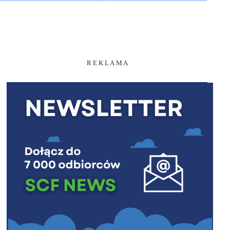
R E K L A M A