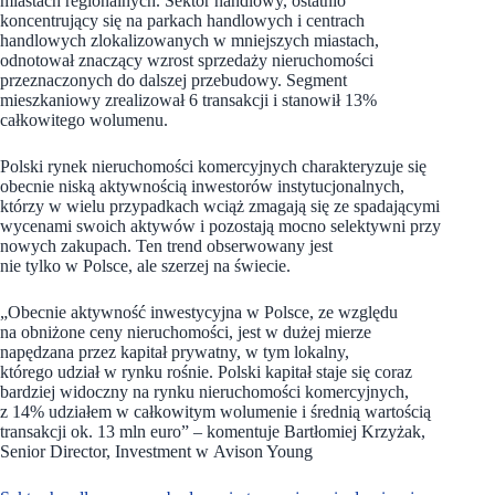
miastach regionalnych. Sektor handlowy, ostatnio
koncentrujący się na parkach handlowych i centrach
handlowych zlokalizowanych w mniejszych miastach,
odnotował znaczący wzrost sprzedaży nieruchomości
przeznaczonych do dalszej przebudowy. Segment
mieszkaniowy zrealizował 6 transakcji i stanowił 13%
całkowitego wolumenu.
Polski rynek nieruchomości komercyjnych charakteryzuje się
obecnie niską aktywnością inwestorów instytucjonalnych,
którzy w wielu przypadkach wciąż zmagają się ze spadającymi
wycenami swoich aktywów i pozostają mocno selektywni przy
nowych zakupach. Ten trend obserwowany jest
nie tylko w Polsce, ale szerzej na świecie.
„Obecnie aktywność inwestycyjna w Polsce, ze względu
na obniżone ceny nieruchomości, jest w dużej mierze
napędzana przez kapitał prywatny, w tym lokalny,
którego udział w rynku rośnie.
Polski kapitał staje się coraz
bardziej widoczny na rynku nieruchomości komercyjnych,
z 14% udziałem w całkowitym wolumenie i średnią wartością
transakcji ok. 13 mln euro” – komentuje Bartłomiej Krzyżak,
Senior Director, Investment w Avison Young