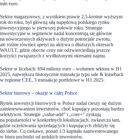
mln euro.
Sektor magazynowy, z wynikiem prawie 2,5-krotnie wyższym
rok do roku, był główną siłą napędową polskiego rynku
inwestycyjnego w pierwszej połowie roku. Strategie
inwestycyjne w segmencie nadal koncentrują się głównie
na nowoczesnych aktywach o dużym potencjale zwrotu,
ale rośnie również apetyt na aktywa o dłuższych okresach
WAULT, gdzie obecne ceny nie odzwierciedlają jeszcze
korzyści związanych z wydłużonymi okresami najmu.
Sektor w liczbach: 694 miliony euro – wolumen sektora w H1
2025, największa historycznie transakcja typu sale & leaseback
w regionie CEE, 3 transakcje portfelowe w H1 2025.
Sektor biurowy – okazje w całej Polsce
Rynek inwestycji biurowych w Polsce nadal cieszy się dużym
zainteresowaniem inwestorów, choć kupujący pozostają bardzo
selektywni. Strategie „value-add” i „core+” zyskują
na popularności w konkretnych lokalizacjach, zwłaszcza tam,
gdzie oczekiwania sprzedających i kupujących zbliżyły się
do siebie. Co ciekawe, ponad 1/3 kapitału zainwestowanego
w biura pochodzi od polskich inwestorów.