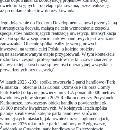
gdzie odpowiadał za koordynację projektów komercyjnych
i wielofunkcyjnych – od etapu planowania, przez realizację,
aż po oddanie obiektów do użytkowania.
Jego dołączenie do Redkom Development stanowi przemyślaną
i strategiczną decyzję, mającą na celu wzmocnienie zespołu
specjalistów nadzorujących realizację inwestycji. Intensyfikacja
działań spółki w segmencie parków handlowych jest wyraźnie
zauważalna. Obecnie spółka realizuje szereg nowych
inwestycji na terenie całej Polski, a kolejne projekty
są na zaawansowanym etapie przygotowań. W tym kontekście
rozbudowa zespołu profesjonalistów ma kluczowe znaczenie
dla wysokiej jakości oraz sprawności operacyjnej wszystkich
prowadzonych przedsięwzięć.
W latach 2023 -2024 spółka otworzyła 3 parki handlowe (Park
Glinianka – obecnie BIG Łubna; Ozimska Park oraz Comfy
Park Bielik) o łącznej powierzchni GLA ponad 46 000 metrów
kwadratowych, w sierpniu 2025 Redkom otworzy Przystanek
Karkonosze, nowoczesny obiekt handlu o powierzchni ok.
16 000 metrów kwadratowych. W kolejnych latach spółka
planuje zrealizować kolejne parki handlowe zarówno
w mniejszych miastach, jak również dużych aglomeracjach,
w tym w 2026 roku m.in.: park handlowy w Bydgoszczy,
Świderek w Otwocku, park handlowy w Dzierżoniowie