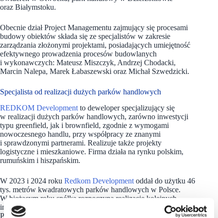
oraz Białymstoku.
Obecnie dział Project Managementu zajmujący się procesami
budowy obiektów składa się ze specjalistów w zakresie
zarządzania złożonymi projektami, posiadających umiejętność
efektywnego prowadzenia procesów budowlanych
i wykonawczych: Mateusz Miszczyk, Andrzej Chodacki,
Marcin Nalepa, Marek Łabaszewski oraz Michał Szwedzicki.
Specjalista od realizacji dużych parków handlowych
REDKOM Development
to deweloper specjalizujący się
w realizacji dużych parków handlowych, zarówno inwestycji
typu greenfield, jak i brownfield, zgodnie z wymogami
nowoczesnego handlu, przy współpracy ze znanymi
i sprawdzonymi partnerami. Realizuje także projekty
logistyczne i mieszkaniowe. Firma działa na rynku polskim,
rumuńskim i hiszpańskim.
W 2023 i 2024 roku
Redkom Development
oddał do użytku 46
tys. metrów kwadratowych parków handlowych w Polsce.
W bieżącym roku spółka rozpoczyna realizację kolejnych
inwestycji komercyjnych oraz już w sierpniu planuje otwarcie
Przystanku Karkonosze – największego parku handlowego