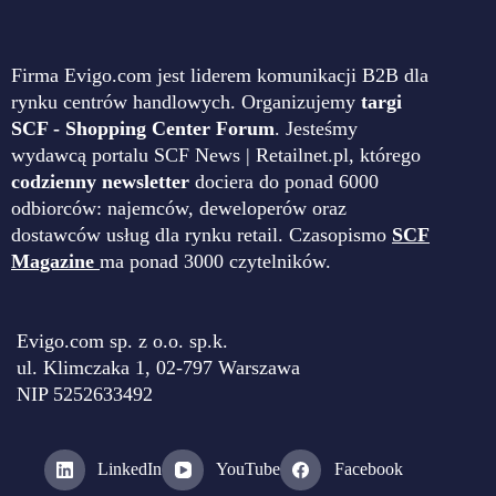
Firma Evigo.com jest liderem komunikacji B2B dla
rynku centrów handlowych. Organizujemy
targi
SCF - Shopping Center Forum
. Jesteśmy
wydawcą portalu SCF News | Retailnet.pl, którego
codzienny newsletter
dociera do ponad 6000
odbiorców: najemców, deweloperów oraz
dostawców usług dla rynku retail. Czasopismo
SCF
Magazine
ma ponad 3000 czytelników.
Evigo.com sp. z o.o. sp.k.
ul. Klimczaka 1, 02-797 Warszawa
NIP 5252633492
LinkedIn
YouTube
Facebook