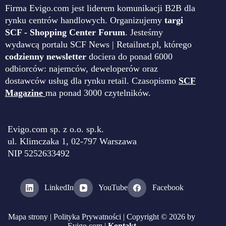
Firma Evigo.com jest liderem komunikacji B2B dla
rynku centrów handlowych. Organizujemy
targi
SCF - Shopping Center Forum
. Jesteśmy
wydawcą portalu SCF News | Retailnet.pl, którego
codzienny newsletter
dociera do ponad 6000
odbiorców: najemców, deweloperów oraz
dostawców usług dla rynku retail. Czasopismo
SCF
Magazine
ma ponad 3000 czytelników.
Evigo.com sp. z o.o. sp.k.
ul. Klimczaka 1, 02-797 Warszawa
NIP 5252633492
LinkedIn
YouTube
Facebook
Mapa strony
|
Polityka Prywatności
| Copyright © 2026 by
Evigo.com |
Kontakt