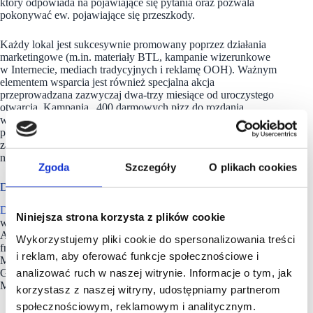
który odpowiada na pojawiające się pytania oraz pozwala
pokonywać ew. pojawiające się przeszkody.
Każdy lokal jest sukcesywnie promowany poprzez działania
marketingowe (m.in. materiały BTL, kampanie wizerunkowe
w Internecie, mediach tradycyjnych i reklamę OOH). Ważnym
elementem wsparcia jest również specjalna akcja
przeprowadzana zazwyczaj dwa-trzy miesiące od uroczystego
otwarcia. Kampania „400 darmowych pizz do rozdania
w każdy poniedziałek” skierowana jest do klientów nowo
powstałych pizzerii Da Grasso. Oferta promowana jest
za pomocą wyselekcjonowanych lokalnie różnorodnych
nośników – zarówno w obszarze digital, jak i w sferze outdoor.
Zgoda
Szczegóły
O plikach cookies
Da Grasso ma w portfolio ok. 190 lokali
Da Grasso
to największa franczyzowa sieć pizzerii w Polsce,
Niniejsza strona korzysta z plików cookie
w której skład wchodzi około 190
lokali
w całym kraju.
Aktualnie intensywnie się rozwija i poszukuje partnerów
Wykorzystujemy pliki cookie do spersonalizowania treści
franczyzowych w kilkunastu miastach Polski m.in.: Oławie,
i reklam, aby oferować funkcje społecznościowe i
Mielcu, Kościerzynie, Dębicy, Krośnie, Inowrocławiu, Lesznie,
analizować ruch w naszej witrynie. Informacje o tym, jak
Gnieźnie, Świdnicy, Tarnobrzegu czy Nowym Dworze
Mazowieckim.
korzystasz z naszej witryny, udostępniamy partnerom
społecznościowym, reklamowym i analitycznym.