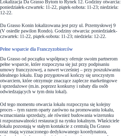
Lokalizacja Da Grasso Bytom to Rynek 12. Godziny otwarcia:
poniedziałek-czwartek: 11-22, piątek-sobota: 11-23; niedziela:
12-22.
Da Grasso Konin lokalizowana jest przy ul. Przemysłowej 9
(V osiedle pawilon Rondo). Godziny otwarcia: poniedziałek-
czwartek: 11-22, piątek-sobota: 11-23; niedziela: 12-22.
Pełne wsparcie dla Franczyzobiorców
Da Grasso od początku współpracy oferuje swoim partnerom
pełne wsparcie, które rozpoczyna się już przy podpisaniu
umowy franczyzowej, a nawet wcześniej – przy poszukiwaniu
idealnego lokalu. Etap przygotowań kończy się uroczystym
otwarciem, które otrzymuje znaczące zaplecze marketingowe
i sprzedażowe (m.in. poprzez konkursy i rabaty dla osób
odwiedzających w tym dniu lokal).
Od tego momentu otwarcia lokalu rozpoczyna się kolejny
proces – tym razem oparty zarówno na promowaniu lokalu,
wzmacniania sprzedaży, ale również budowania wizerunku
i rozpoznawalności restauracji na rynku lokalnym. Właściciele
lokalu pozostają w stałym kontakcie z centralą Da Grasso
oraz mają wyznaczonego dedykowanego koordynatora,