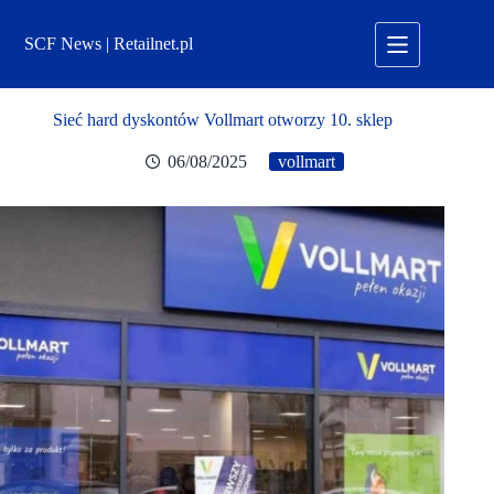
Przejdź
do
SCF News | Retailnet.pl
treści
Sieć hard dyskontów Vollmart otworzy 10. sklep
06/08/2025
vollmart