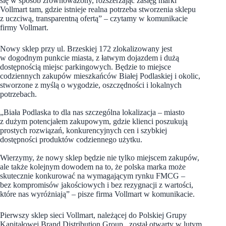
się w sposób zrównoważony, rozszerzając zasięg marki
Vollmart tam, gdzie istnieje realna potrzeba stworzenia sklepu
z uczciwą, transparentną ofertą” – czytamy w komunikacie
firmy Vollmart.
Nowy sklep przy ul. Brzeskiej 172 zlokalizowany jest
w dogodnym punkcie miasta, z łatwym dojazdem i dużą
dostępnością miejsc parkingowych. Będzie to miejsce
codziennych zakupów mieszkańców Białej Podlaskiej i okolic,
stworzone z myślą o wygodzie, oszczędności i lokalnych
potrzebach.
„Biała Podlaska to dla nas szczególna lokalizacja – miasto
z dużym potencjałem zakupowym, gdzie klienci poszukują
prostych rozwiązań, konkurencyjnych cen i szybkiej
dostępności produktów codziennego użytku.
Wierzymy, że nowy sklep będzie nie tylko miejscem zakupów,
ale także kolejnym dowodem na to, że polska marka może
skutecznie konkurować na wymagającym rynku FMCG –
bez kompromisów jakościowych i bez rezygnacji z wartości,
które nas wyróżniają” – pisze firma Vollmart w komunikacie.
Pierwszy sklep sieci Vollmart, należącej do Polskiej Grupy
Kapitałowej Brand Distribution Group, został otwarty w lutym