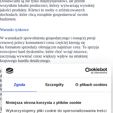
Dostawcami są nie tylko międzynarodowi, ale przede
wszystkim lokalni producenci, którzy wytwarzają wysokiej
jakości produkty. Klienci to osoby o zróżnicowanych
dochodach, które chcą rozsądnie gospodarować swoim
budżetem.
Warunki rynkowe
W warunkach spowolnienia gospodarczego i rosnącej presji
cenowej polscy konsumenci coraz częściej kierują się
ku formatom sprzedaży oferującym najniższe ceny. To sprzyja
rozwojowi hard dyskontów, które choć wciąż niszowe,
zaczynają wywierać coraz większy wpływ na strukturę
krajowego handlu detalicznego.
Hard dyskont to sklep o maksymalnie uproszczonym formacie
działania. Zredukowana liczba pracowników, brak
kosztownych kampanii reklamowych, brak gazetek
Zgoda
Szczegóły
O plikach cookies
promocyjnych, a produkty sprzedawane prosto z palet.
W zamian – najniższe możliwe ceny, często nawet
o kilkadziesiąt procent niższe niż w typowych dyskontach
czy supermarketach.
Niniejsza strona korzysta z plików cookie
Ten model sprzedaży zyskuje na popularności wśród
Wykorzystujemy pliki cookie do spersonalizowania treści