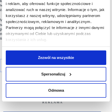
konsumentów zorientowanych wyłącznie na cenę. Klienci
i reklam, aby oferować funkcje społecznościowe i
w czasie inflacji chętniej rezygnują z części wygód
analizować ruch w naszej witrynie. Informacje o tym, jak
zakupowych, byle tylko zapłacić mniej.
korzystasz z naszej witryny, udostępniamy partnerom
Według
raportu
PMR, w 2024 r. wartość rynku spożywczego
społecznościowym, reklamowym i analitycznym.
w Polsce osiągnęła ok. 410 mld zł netto, z czego ponad 37%
Partnerzy mogą połączyć te informacje z innymi danymi
przypada już na dyskonty. Eksperci prognozują, że do 2030
otrzymanymi od Ciebie lub uzyskanymi podczas
roku ich udział może przekroczyć 40%. Dla porównania –
udział hipermarketów spadł poniżej 7%.
korzystania z ich usług.
Zezwól na wszystkie
Spersonalizuj
Odmowa
R E K L A M A