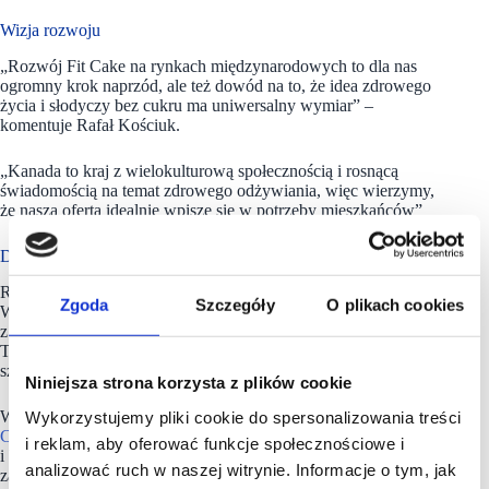
Wizja rozwoju
„Rozwój Fit Cake na rynkach międzynarodowych to dla nas
ogromny krok naprzód, ale też dowód na to, że idea zdrowego
życia i słodyczy bez cukru ma uniwersalny wymiar” –
komentuje Rafał Kościuk.
„Kanada to kraj z wielokulturową społecznością i rosnącą
świadomością na temat zdrowego odżywiania, więc wierzymy,
że nasza oferta idealnie wpisze się w potrzeby mieszkańców”
Doby rok 2024
Rok 2024 był wyjątkowym czasem dla marki
Fit Cake.
Zgoda
Szczegóły
O plikach cookies
W zeszłym roku otworzyła 26 nowych lokali. Jednym
z ważnych kierunków rozwoju był wprowadzenie formatu
TO GO – rozwiązania odpowiedniego dla klientów
szukających zdrowych opcji na wynos.
Niniejsza strona korzysta z plików cookie
W roku 2024 w Polsce otwarto 26 nowych lokali marki
Fit
Wykorzystujemy pliki cookie do spersonalizowania treści
Cake
, w tym w Gdyni, Poznaniu, Szczecinie, Katowicach
i reklam, aby oferować funkcje społecznościowe i
i Warszawie. Na arenie międzynarodowej Fit Cake
analizować ruch w naszej witrynie. Informacje o tym, jak
zadebiutował w Szwecji i Austrii, a w 2025 roku planuje