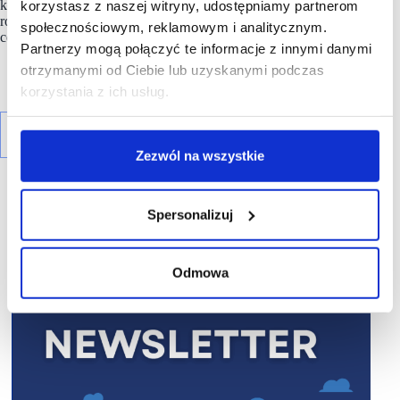
kolejne otwarcia poza Kanadą w Niemczech i Danii. Marka
korzystasz z naszej witryny, udostępniamy partnerom
rozważa także współpracę z partnerami z Arabii Saudyjskiej,
społecznościowym, reklamowym i analitycznym.
co może otworzyć drzwi do rynków Bliskiego Wschodu.
Partnerzy mogą połączyć te informacje z innymi danymi
otrzymanymi od Ciebie lub uzyskanymi podczas
korzystania z ich usług.
Zezwól na wszystkie
Spersonalizuj
R E K L A M A
Odmowa