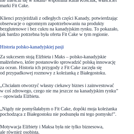
nie mieścili się w lokalu- wspomina Rafał Kościuk, właściciel
marki Fit Cake.
Klienci przyjeżdżali z odległych części Kanady, potwierdzając
obserwacje o ogromnym zapotrzebowaniu na produkty
bezglutenowe i bez cukru na kanadyjskim rynku. To pokazało,
jak bardzo potrzebna była oferta Fit Cake w tym regionie.
Historia polsko-kanadyjskiej pasji
Za sukcesem stoją Elżbieta i Maks – polsko-kanadyjskie
małżeństwo, które postanowiło sprowadzić polską innowację
za ocean. Historia ich przygody z Fit Cake zaczęła się
od przypadkowej rozmowy z koleżanką z Białegostoku.
„Chciałam otworzyć własny ciekawy biznes i zainwestować
w coś zdrowego, czego nie ma jeszcze na kanadyjskim rynku”
– opowiada Elżbieta.
„Nigdy nie pomyślałabym o Fit Cake, dopóki moja koleżanka
pochodząca z Białegostoku nie podsunęła mi tego pomysłu!”.
Motywacja Elżbiety i Maksa była nie tylko biznesowa,
ale również osobista.