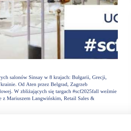
ych salonów Sinsay w 8 krajach: Bułgarii, Grecji,
Ukrainie. Od Aten przez Belgrad, Zagrzeb
owej. W zbliżających się targach #scf2025fall weźmie
le z Mariuszem Langwińskim, Retail Sales &
wej na najbliższe 3 lata. Kumulacja otwarć planowana jest