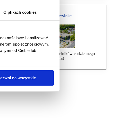
O plikach cookies
Bezpłatny Newsletter
ołecznościowe i analizować
artnerom społecznościowym,
anymi od Ciebie lub
Dołącz do ponad 7000 czytelników codziennego
newslettera!
ezwól na wszystkie