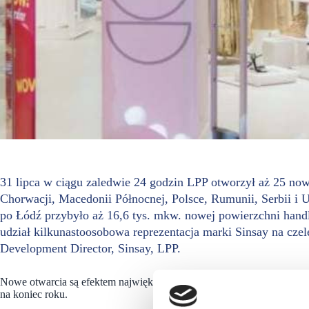
31 lipca w ciągu zaledwie 24 godzin LPP otworzył aż 25 now
Chorwacji, Macedonii Północnej, Polsce, Rumunii, Serbii i 
po Łódź przybyło aż 16,6 tys. mkw. nowej powierzchni handl
udział kilkunastoosobowa reprezentacja marki Sinsay na cze
Development Director, Sinsay, LPP.
Nowe otwarcia są efektem największej w historii LPP strategii rozwojo
na koniec roku.