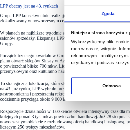
LPP obecny jest na 43. rynkach
Zgoda
Grupa LPP konsekwentnie realizuje strategię rozwoju marki Sinsay. 1 
zlokalizowany w nowoczesnym centrum handlowym Yunusabad Gallery 
Niniejsza strona korzysta z
W planach na najbliższe tygodnie są już kolejne otwarcia, a do końc
salonów sprzedaży. Ekspansja LPP w regionie Azji Centralnej wpisuje
Wykorzystujemy pliki cookie 
Grupy.
ruch w naszej witrynie. Inf
Początek trzeciego kwartału w Grupie LPP zapowiada się intensywnie. 
reklamowym i analitycznym. 
planu otwarć sklepów Sinsay w Azji Centralnej, uruchamiając z począ
uzyskanymi podczas korzysta
o powierzchni blisko 700 mkw. Licząca ponad trzy miliony mieszkań
przemysłowym oraz kulturalno-naukowym regionu, stanowi idealny pun
To strategiczna lokalizacja, która stwarza solidne fundamenty dla dal
Odmowa
na 43. już rynku, LPP wybrało prestiżową galerię Yunusabad Gallery.
gastronomiczną i przestrzenią rekreacyjną dla dzieci oraz 600 miejsc
codziennie przyciąga około 9 000 klientów.
Rozpoczęcie działalności w Taszkencie otwiera intensywny czas dla ma
kolejnych ponad 3 tys. mkw. powierzchni handlowej. Już 28 sierpnia 
nowoczesnym obiekcie z rozbudowaną ofertą handlową i usługową,
liczącym 250 tysięcy mieszkańców.