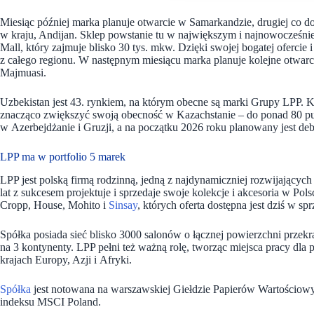
Miesiąc później marka planuje otwarcie w Samarkandzie, drugiej co d
w kraju, Andijan. Sklep powstanie tu w największym i najnowocześ
Mall, który zajmuje blisko 30 tys. mkw. Dzięki swojej bogatej ofercie
z całego regionu. W następnym miesiącu marka planuje kolejne otwarc
Majmuasi.
Uzbekistan jest 43. rynkiem, na którym obecne są marki Grupy LPP. K
znacząco zwiększyć swoją obecność w Kazachstanie – do ponad 80 pu
w Azerbejdżanie i Gruzji, a na początku 2026 roku planowany jest de
LPP ma w portfolio 5 marek
LPP jest polską firmą rodzinną, jedną z najdynamiczniej rozwijający
lat z sukcesem projektuje i sprzedaje swoje kolekcje i akcesoria w P
Cropp, House, Mohito i
Sinsay
, których oferta dostępna jest dziś w sp
Spółka posiada sieć blisko 3000 salonów o łącznej powierzchni przekr
na 3 kontynenty. LPP pełni też ważną rolę, tworząc miejsca pracy dla 
krajach Europy, Azji i Afryki.
Spółka
jest notowana na warszawskiej Giełdzie Papierów Wartościo
indeksu MSCI Poland.