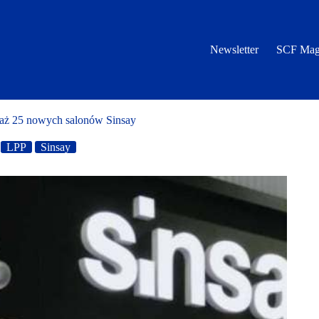
Newsletter
SCF Mag
 aż 25 nowych salonów Sinsay
LPP
Sinsay