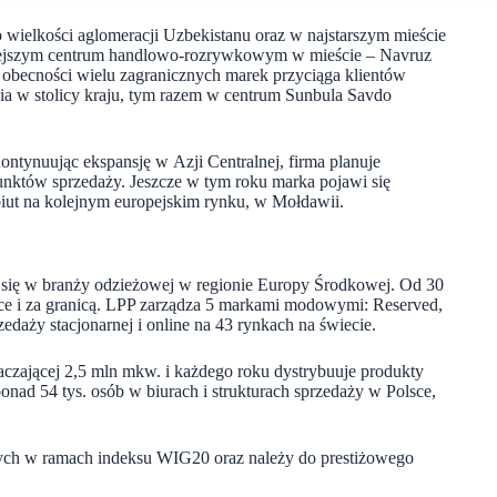
o wielkości aglomeracji Uzbekistanu oraz w najstarszym mieście
niejszym centrum handlowo-rozrywkowym w mieście – Navruz
 i obecności wielu zagranicznych marek przyciąga klientów
ia w stolicy kraju, tym razem w centrum Sunbula Savdo
ontynuując ekspansję w Azji Centralnej, firma planuje
nktów sprzedaży. Jeszcze w tym roku marka pojawi się
biut na kolejnym europejskim rynku, w Mołdawii.
ch się w branży odzieżowej w regionie Europy Środkowej. Od 30
olsce i za granicą. LPP zarządza 5 markami modowymi: Reserved,
rzedaży stacjonarnej i online na 43 rynkach na świecie.
aczającej 2,5 mln mkw. i każdego roku dystrybuuje produkty
ponad 54 tys. osób w biurach i strukturach sprzedaży w Polsce,
wych w ramach indeksu WIG20 oraz należy do prestiżowego