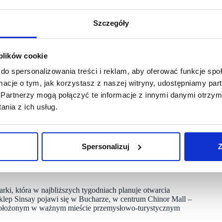
Szczegóły
sierpnia otwarto pierwszy sklep Sinsay w Uzbekistanie,
w stolicy kraju, Taszkencie.
 plików cookie
a roku marka zamierza uruchomić na tym rynku ponad 20
 się w założenia największego jak dotąd planu rozwojowego
do spersonalizowania treści i reklam, aby oferować funkcje sp
ormacje o tym, jak korzystasz z naszej witryny, udostępniamy p
Spółka rozpoczęła właśnie realizację przyjętego na ten okres
Partnerzy mogą połączyć te informacje z innymi danymi otrzym
tkiem sierpnia pierwszy salon marki w Taszkencie
nia z ich usług.
ców stolica Uzbekistanu, będąca głównym ośrodkiem
kt wyjścia do dalszej ekspansji marki.
szego rozwoju Sinsay w regionie. Na miejsce debiutu marki
Spersonalizuj
Z
 Ten sześciokondygnacyjny obiekt, z rozbudowaną strefą
ami parkingowymi i nowoczesną infrastrukturą użytkową
rki, która w najbliższych tygodniach planuje otwarcia
sklep Sinsay pojawi się w Bucharze, w centrum Chinor Mall –
 położonym w ważnym mieście przemysłowo-turystycznym