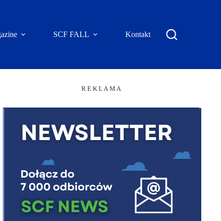
azine
SCF FALL
Kontakt
R E K L A M A