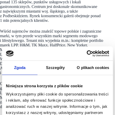
ponad 135 sklepów, punktów usługowych i lokali
gastronomicznych. Centrum jest doskonale skomunikowane
z największymi miastami woj. śląskiego, a także
z Podbeskidziem. Rynek konsumencki galerii obejmuje ponad
1 mln potencjalnych klientów.
Wśród najemców można znaleźć topowe polskie i zagraniczne
marki, w tym przede wszystkim marki segmentu modowego
i lifestylowego. Tenant mix wypełnia m.in.: kompletne portfolio
marek LPP, H&M, TK Maxx, HalfPrice, New Yorker,
Medicine, Diverse, Big Star, Silesia Jeans, Vistula,
Lee/Wrangler, Wólczanka, CCC, Deichmann, Ochnik, Ryłko,
Wittchen, Wojas, Apart, W. Kruk, By Dziubeka, Swiss, Yes,
Douglas, Rossmann, Hebe, Homla, Jysk, Bel-Pol, Pepco,
Zgoda
Szczegóły
O plikach cookies
Action, TEDi, Empik, Fabryka Formy, RTV Euro AGD
i Media Expert.
Operatorem spożywczym
galerii
jest Biedronka. Swoje lokale
Niniejsza strona korzysta z plików cookie
gastronomiczne mają tutaj m.in. KFC, McDonald’s,
Lodomania, Olimp i Thai Express. Operatorem kinowym jest
Wykorzystujemy pliki cookie do spersonalizowania treści
Multikino. Galeria otwarta została w 2018 roku, w 2022 roku
i reklam, aby oferować funkcje społecznościowe i
zakończyła się natomiast jej rozbudowa o ok. 7 tys. mkw.,
analizować ruch w naszej witrynie. Informacje o tym, jak
dzięki której galeria zyskała ofertę rozrywkową.
korzystasz z naszej witryny, udostępniamy partnerom