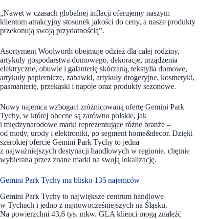
„Nawet w czasach globalnej inflacji oferujemy naszym
klientom atrakcyjny stosunek jakości do ceny, a nasze produkty
przekonują swoją przydatnością”.
Asortyment Woolworth obejmuje odzież dla całej rodziny,
artykuły gospodarstwa domowego, dekoracje, urządzenia
elektryczne, obuwie i galanterię skórzaną, tekstylia domowe,
artykuły papiernicze, zabawki, artykuły drogeryjne, kosmetyki,
pasmanterię, przekąski i napoje oraz produkty sezonowe.
Nowy najemca wzbogaci zróżnicowaną ofertę Gemini Park
Tychy, w której obecne są zarówno polskie, jak
i międzynarodowe marki reprezentujące różne branże –
od mody, urody i elektroniki, po segment home&decor. Dzięki
szerokiej ofercie Gemini Park Tychy to jedna
z najważniejszych destynacji handlowych w regionie, chętnie
wybierana przez znane marki na swoją lokalizację.
Gemini Park Tychy ma blisko 135 najemców
Gemini Park Tychy to największe centrum handlowe
w Tychach i jedno z najnowocześniejszych na Śląsku.
Na powierzchni 43,6 tys. mkw. GLA klienci mogą znaleźć