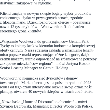
destynacji zakupowej w regionie.
Klienci znajdą w nowym sklepie bogaty wybór produktów
codziennego użytku w przystępnych cenach, zgodnie
z filozofią marki. Dzięki różnorodnej ofercie – obejmującej
nawet 12 tys. artykułów – Woolworth trafia do bardzo
szerokiego grona klientów.
„Włączenie Woolworth do grona najemców Gemini Park
Tychy to kolejny krok w kierunku budowania kompleksowej
oferty centrum. Nasza strategia zakłada wzmacnianie tenant-
mixu poprzez marki reprezentujące różne kategorie, dzięki
czemu możemy trafnie odpowiadać na zróżnicowane potrzeby
zakupowe mieszkańców regionu” – mówi Justyna Kozioł,
Senior Leasing Manager w Gemini Holding.
Woolworth to niemiecka sieć dyskontów i domów
towarowych. Marka obecna jest na polskim rynku od 2023
roku i od tego czasu intensywnie rozwija swoją działalność,
planując otwarcie 40 nowych sklepów w latach 2025–2026.
„Nasze hasło „Home of Discount” to obietnica” – mówi
Szymon Dąbrowski, Managing Director Woolworth Polska.