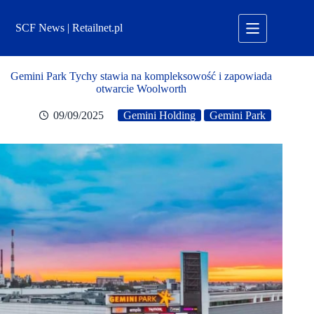
Przejdź
do
SCF News | Retailnet.pl
treści
Gemini Park Tychy stawia na kompleksowość i zapowiada
otwarcie Woolworth
09/09/2025
Gemini Holding
Gemini Park