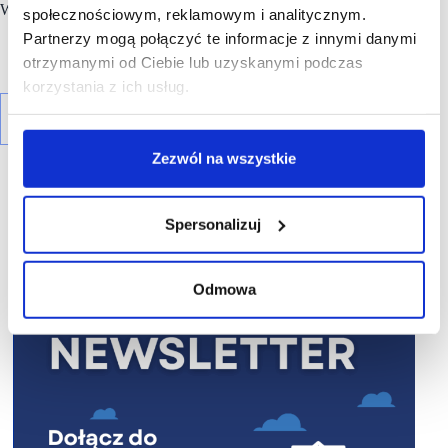
Właścicielem obiektu jest
Gemini Holding Sp. z o.o.
społecznościowym, reklamowym i analitycznym.
Partnerzy mogą połączyć te informacje z innymi danymi
otrzymanymi od Ciebie lub uzyskanymi podczas
korzystania z ich usług.
Zezwól na wszystkie
Spersonalizuj
R E K L A M A
Odmowa