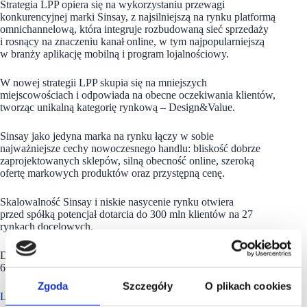
Strategia LPP opiera się na wykorzystaniu przewagi
konkurencyjnej marki Sinsay, z najsilniejszą na rynku platformą
omnichannelową, która integruje rozbudowaną sieć sprzedaży
i rosnący na znaczeniu kanał online, w tym najpopularniejszą
w branży aplikację mobilną i program lojalnościowy.
W nowej strategii LPP skupia się na mniejszych
miejscowościach i odpowiada na obecne oczekiwania klientów,
tworząc unikalną kategorię rynkową – Design&Value.
Sinsay jako jedyna marka na rynku łączy w sobie
najważniejsze cechy nowoczesnego handlu: bliskość dobrze
zaprojektowanych sklepów, silną obecność online, szeroką
ofertę markowych produktów oraz przystępną cenę.
Skalowalność Sinsay i niskie nasycenie rynku otwiera
przed spółką potencjał dotarcia do 300 mln klientów na 27
rynkach docelowych.
Do końca 2027 r. sieć stacjonarna Sinsay zwiększy się do ok.
6000 salonów.
Zgoda
Szczegóły
O plikach cookies
LPP ma w portfolio 5 marek