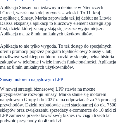
Aplikacja Sinsay po niedawnym debiucie w Niemczech
i Grecji, weszła na kolejny rynek – włoski. To 11. kraj
z aplikacją Sinsay. Marka zapowiada też jej debiut na Litwie.
Dalsza ekspansja aplikacji to kluczowy element strategii app-
first, dzięki której zakupy stają się jeszcze wygodniejsze.
Aplikacja ma aż 8 mln unikalnych użytkowników.
Aplikacja to nie tylko wygoda. To też dostęp do specjalnych
ofert i promocji poprzez program lojalnościowy Sinsay Club,
możliwość szybkiego odbioru paczki w sklepie, pełna historia
zakupów w telefonie i wiele innych funkcjonalności. Aplikacja
ma aż 8 mln unikalnych użytkowników.
Sinsay motorem napędowym LPP
W nowej strategii biznesowej LPP stawia na mocne
przyspieszenie rozwoju Sinsay. Marka stanie się motorem
napędowym Grupy i do 2027 r. ma odpowiadać za 75 proc. jej
przychodów. Dzięki rozbudowie sieci stacjonarnej do ok. 7500
sklepów oraz zwiększeniu sprzedaży e-commerce do 10 mld zł
LPP zamierza przeskalować swój biznes i w ciągu trzech lat
podwoić przychody do 40 mld zł.