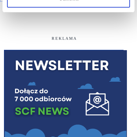
R E K L A M A