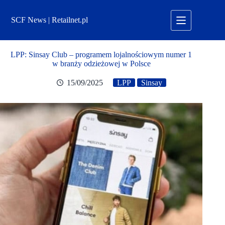
Przejdź
do
SCF News | Retailnet.pl
treści
LPP: Sinsay Club – programem lojalnościowym numer 1
w branży odzieżowej w Polsce
15/09/2025
LPP
Sinsay