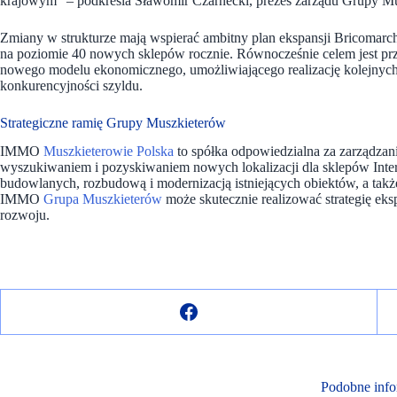
krajowym” –
podkreśla Sławomir Czarnecki, prezes zarządu Grupy M
Zmiany w strukturze mają wspierać ambitny plan ekspansji Bricomarch
na poziomie 40 nowych sklepów rocznie. Równocześnie celem jest pr
nowego modelu ekonomicznego, umożliwiającego realizację kolejnyc
konkurencyjności szyldu.
Strategiczne ramię Grupy Muszkieterów
IMMO
Muszkieterowie Polska
to spółka odpowiedzialna za zarządzan
wyszukiwaniem i pozyskiwaniem nowych lokalizacji dla sklepów Inte
budowlanych, rozbudową i modernizacją istniejących obiektów, a takż
IMMO
Grupa Muszkieterów
może skutecznie realizować strategię ek
rozwoju.
Podobne info