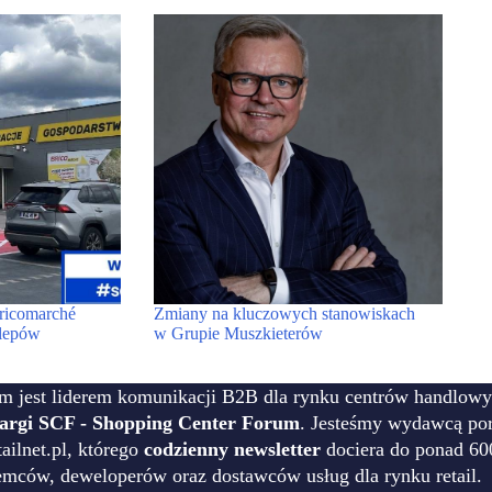
ricomarché
Zmiany na kluczowych stanowiskach
klepów
w Grupie Muszkieterów
m jest liderem komunikacji B2B dla rynku centrów handlowy
targi SCF - Shopping Center Forum
. Jesteśmy wydawcą por
ilnet.pl, którego
codzienny newsletter
dociera do ponad 60
emców, deweloperów oraz dostawców usług dla rynku retail.