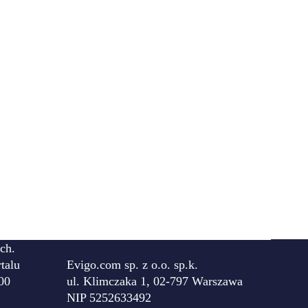
ch.
talu
Evigo.com sp. z o.o. sp.k.
00
ul. Klimczaka 1, 02-797 Warszawa
NIP 5252633492