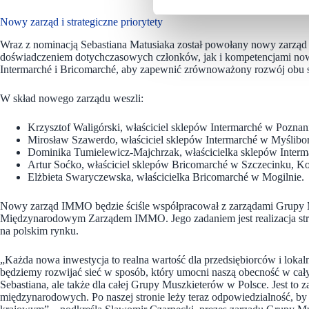
Nowy zarząd i strategiczne priorytety
Wraz z nominacją Sebastiana Matusiaka został powołany nowy zarz
doświadczeniem dotychczasowych członków, jak i kompetencjami now
Intermarché i Bricomarché, aby zapewnić zrównoważony rozwój obu 
W skład nowego zarządu weszli:
Krzysztof Waligórski, właściciel sklepów Intermarché w Poznan
Mirosław Szawerdo, właściciel sklepów Intermarché w Myślibor
Dominika Tumielewicz-Majchrzak, właścicielka sklepów Inter
Artur Soćko, właściciel sklepów Bricomarché w Szczecinku, Koł
Elżbieta Swaryczewska, właścicielka Bricomarché w Mogilnie.
Nowy zarząd IMMO będzie ściśle współpracował z zarządami Grupy Mu
Międzynarodowym Zarządem IMMO. Jego zadaniem jest realizacja stra
na polskim rynku.
„Każda nowa inwestycja to realna wartość dla przedsiębiorców i loka
będziemy rozwijać sieć w sposób, który umocni naszą obecność w cały
Sebastiana, ale także dla całej Grupy Muszkieterów w Polsce. Jest to 
międzynarodowych. Po naszej stronie leży teraz odpowiedzialność, b