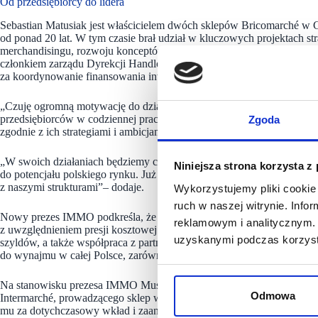
Od przedsiębiorcy do lidera
Sebastian Matusiak jest właścicielem dwóch sklepów Bricomarché w G
od ponad 20 lat. W tym czasie brał udział w kluczowych projektach st
merchandisingu, rozwoju konceptów handlowych, projektów międzynaro
członkiem zarządu Dyrekcji Handlowej Bricomarché, a w ostatnich lata
za koordynowanie finansowania inwestycji w sklepach prowadzonych
„Czuję ogromną motywację do działania, a przed nami czas intensywn
przedsiębiorców w codziennej pracy i zapewnienie stabilnych warunk
Zgoda
zgodnie z ich strategiami i ambicjami” – mówi Sebastian Matusiak.
„W swoich działaniach będziemy chcieli w pełni wykorzystać potencjał
Niniejsza strona korzysta z
do potencjału polskiego rynku. Już dzisiaj zachęcam właścicieli grun
z naszymi strukturami”
–
dodaje.
Wykorzystujemy pliki cookie 
ruch w naszej witrynie. Inf
Nowy prezes IMMO podkreśla, że kluczowe będzie dostosowanie dzia
reklamowym i analitycznym. 
z uwzględnieniem presji kosztowej na rynku nieruchomości. Prioryte
uzyskanymi podczas korzysta
szyldów, a także współpraca z partnerami z sektora budowlanego i n
do wynajmu w całej Polsce, zarówno od firm lokalnych i regionalnyc
Na stanowisku prezesa IMMO Muszkieterowie Sebastian Matusiak zas
Odmowa
Intermarché, prowadzącego sklep we Francji. Roman Gebka zakończył
mu za dotychczasowy wkład i zaangażowanie w prace spółki.