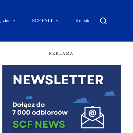
azine
SCF FALL
Kontakt
R E K L A M A