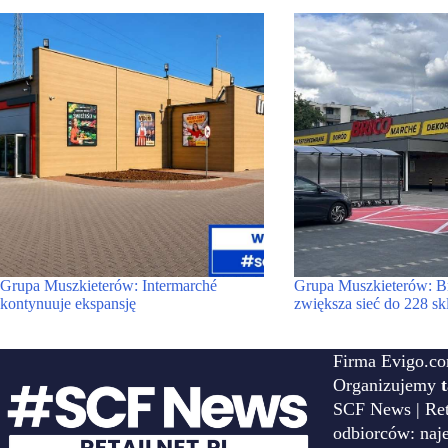
Grupa Muszkieterów: Intermarché
Grupa Muszkieterów: B
kontynuuje ekspansję
zwiększa sieć do 228 s
Firma Evigo.co
Organizujemy
SCF News | Reta
odbiorców: naj