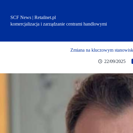
Przejdź
do
treści
SCF News | Retailnet.pl
komercjalizacja i zarządzanie centrami handlowymi
Zmiana na kluczowym stanowisk
22/09/2025