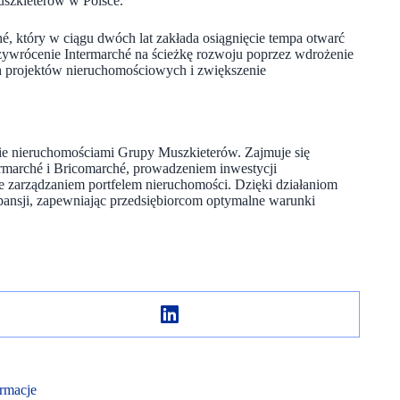
uszkieterów w Polsce.
é, który w ciągu dwóch lat zakłada osiągnięcie tempa otwarć
zywrócenie Intermarché na ścieżkę rozwoju poprzez wdrożenie
h projektów nieruchomościowych i zwiększenie
ie nieruchomościami Grupy Muszkieterów. Zajmuje się
rmarché i Bricomarché, prowadzeniem inwestycji
e zarządzaniem portfelem nieruchomości. Dzięki działaniom
spansji, zapewniając przedsiębiorcom optymalne warunki
rmacje