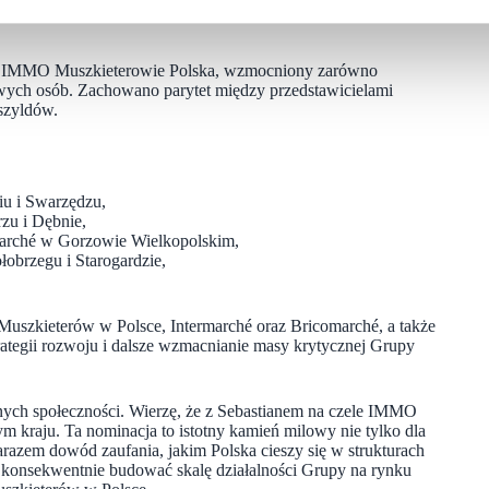
ąd IMMO Muszkieterowie Polska, wzmocniony zarówno
ych osób. Zachowano parytet między przedstawicielami
szyldów.
iu i Swarzędzu,
zu i Dębnie,
marché w Gorzowie Wielkopolskim,
obrzegu i Starogardzie,
szkieterów w Polsce, Intermarché oraz Bricomarché, a także
tegii rozwoju i dalsze wzmacnianie masy krytycznej Grupy
lnych społeczności. Wierzę, że z Sebastianem na czele IMMO
m kraju. Ta nominacja to istotny kamień milowy nie tylko dla
zarazem dowód zaufania, jakim Polska cieszy się w strukturach
y konsekwentnie budować skalę działalności Grupy na rynku