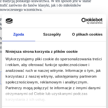
z tradycją polskiego krawiectwa. W ten sposób jest w stanie
trafić zarówno do fanów klasyki, jak i do miłośników
nowoczesnego wzornictwa.
Firma kieruje swoje produkty przede wszystkim do mężczyzn,
którzy pragną ubrać się w stylizacje na każdą okazję:
biznesową, casualową oraz na ślub.
Zgoda
Szczegóły
O plikach cookies
W najnowszej
kolekcji
wiosennej dużą popularnością cieszą się
różnorodne okrycia wierzchnie i garnitury, zaprojektowane
zarówno w charakterze casual, jak i z myślą o wyjątkowych
Niniejsza strona korzysta z plików cookie
okazjach.
Wykorzystujemy pliki cookie do spersonalizowania treści
i reklam, aby oferować funkcje społecznościowe i
analizować ruch w naszej witrynie. Informacje o tym, jak
korzystasz z naszej witryny, udostępniamy partnerom
społecznościowym, reklamowym i analitycznym.
Partnerzy mogą połączyć te informacje z innymi danymi
otrzymanymi od Ciebie lub uzyskanymi podczas
korzystania z ich usług.