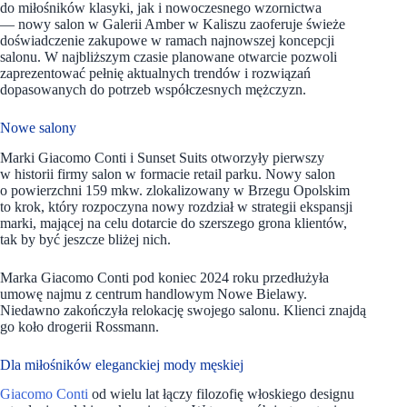
do miłośników klasyki, jak i nowoczesnego wzornictwa
— nowy salon w Galerii Amber w Kaliszu zaoferuje świeże
doświadczenie zakupowe w ramach najnowszej koncepcji
salonu. W najbliższym czasie planowane otwarcie pozwoli
zaprezentować pełnię aktualnych trendów i rozwiązań
dopasowanych do potrzeb współczesnych mężczyzn.
Nowe salony
Marki Giacomo Conti i Sunset Suits otworzyły pierwszy
w historii firmy salon w formacie retail parku. Nowy salon
o powierzchni 159 mkw. zlokalizowany w Brzegu Opolskim
to krok, który rozpoczyna nowy rozdział w strategii ekspansji
marki, mającej na celu dotarcie do szerszego grona klientów,
tak by być jeszcze bliżej nich.
Marka Giacomo Conti pod koniec 2024 roku przedłużyła
umowę najmu z centrum handlowym Nowe Bielawy.
Niedawno zakończyła relokację swojego salonu. Klienci znajdą
go koło drogerii Rossmann.
Dla miłośników eleganckiej mody męskiej
Giacomo Conti
od wielu lat łączy filozofię włoskiego designu