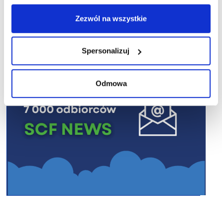
R E K L A M A
Zezwól na wszystkie
Spersonalizuj
Odmowa