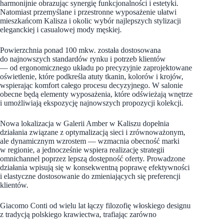
harmonijnie obrazując synergię funkcjonalności i estetyki.
Natomiast przemyślane i przestronne wyposażenie ułatwi
mieszkańcom Kalisza i okolic wybór najlepszych stylizacji
eleganckiej i casualowej mody męskiej.
Powierzchnia ponad 100 mkw. została dostosowana
do najnowszych standardów rynku i potrzeb klientów
— od ergonomicznego układu po precyzyjnie zaprojektowane
oświetlenie, które podkreśla atuty tkanin, kolorów i krojów,
wspierając komfort całego procesu decyzyjnego. W salonie
obecne będą elementy wyposażenia, które odświeżają wnętrze
i umożliwiają ekspozycję najnowszych propozycji kolekcji.
Nowa lokalizacja w Galerii Amber w Kaliszu dopełnia
działania związane z optymalizacją sieci i zrównoważonym,
ale dynamicznym wzrostem — wzmacnia obecność marki
w regionie, a jednocześnie wspiera realizację strategii
omnichannel poprzez lepszą dostępność oferty. Prowadzone
działania wpisują się w konsekwentną poprawę efektywności
i elastyczne dostosowanie do zmieniających się preferencji
klientów.
Giacomo Conti od wielu lat łączy filozofię włoskiego designu
z tradycją polskiego krawiectwa, trafiając zarówno