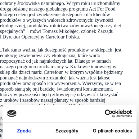
ochrony środowiska naturalnego. W tym roku uruchomiliśmy
drugą odsłonę naszego globalnego programu Act For Food,
którego celem jest zwiększenie dostępności dla klientów
produktów o wyższych walorach zdrowotnych: żywności
ekologicznej, produktów rolnictwa zrównoważonego czy diet
specjalnych” –
mówi Tomasz Mikołajec, członek Zarządu
i Dyrektor Operacyjny Carrefour Polska.
„Tak samo ważna, jak dostępność produktów w sklepach, jest
edukację żywieniowa czy ekologiczna, które warto
rozpoczynać od jak najmłodszych lat. Dlatego w ramach
naszego programu uruchamiamy w Krakowie innowacyjny
sklep dla dzieci marki Carrefour, w którym wspólnie będziemy
pomagać najmłodszym zrozumieć, jak ważna jest jakość
produktów oraz sposób ich wytworzenia. Wierzymy, że w ten
sposób staną się oni bardziej świadomymi konsumentami,
którzy w przyszłości będą zdrowiej się odżywiać i korzystać
z uroków i zasobów naszej planety w sposób bardziej
zrównoważony” – dodaje Tomasz Mikołajec.
Nowy kids-shop
Carrefour
powstał w Smart Kids Planet, czyli
Krakowskim Centrum Mądrej Zabawy, które w unikalny
sposób łączy rozrywkę z edukacją, wypełniając lukę między
Zgoda
Szczegóły
O plikach cookies
tradycyjnymi salami zabaw, a centrami nauki. Na powierzchni