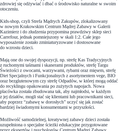
zdrowiej się odżywiać i dbać o środowisko naturalne w swoim
otoczeniu.
Kids-shop, czyli Strefa Mądrych Zakupów, zlokalizowany
w nowym Krakowskim Centrum Mądrej Zabawy w Galerii
Kazimierz i do złudzenia przypomina prawdziwy sklep sieci
Carrefour, jednak pomniejszony w skali 1:2. Całe jego
wyposażenie zostało zminiaturyzowane i dostosowane
do wzrostu dzieci.
Mają one do swojej dyspozycji, np. strefę Kas Tradycyjnych
z ruchomymi taśmami i skanerami produktów, strefę Targu
Świeżości z owocami, warzywami, rybami oraz mięsem, strefę
Diet Specjalnych i Funkcjonalnych z asortymentem vege, BIO
oraz bezglutenowym czy strefę Odpadów, w której mogą oddać
do recyklingu opakowania po zużytych napojach. Nowa
placówka została zbudowana tak, aby najmłodsi, w każdym
z jej działów, mogli stać się klientami lub pracownikami sieci,
aby poprzez “zabawę w dorosłych” uczyć się jak zostać
bardziej świadomymi konsumentami w przyszłości.
Możliwość samodzielnej, kreatywnej zabawy dzieci została
uzupełniona o specjalne ścieżki edukacyjne przygotowane
przez ekspertów i psychologów Centrum Mądrej Zabawy