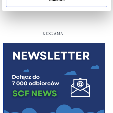
R E K L A M A