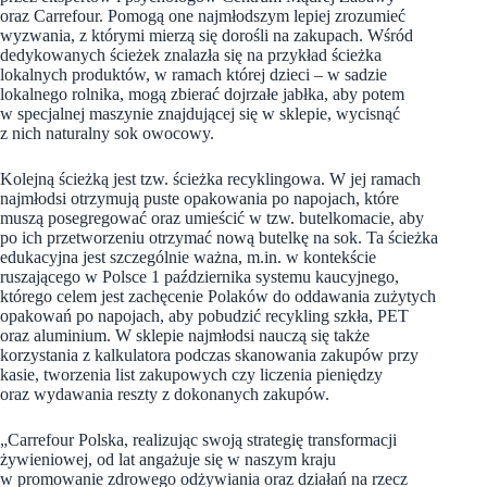
oraz Carrefour. Pomogą one najmłodszym lepiej zrozumieć
wyzwania, z którymi mierzą się dorośli na zakupach. Wśród
dedykowanych ścieżek znalazła się na przykład ścieżka
lokalnych produktów, w ramach której dzieci – w sadzie
lokalnego rolnika, mogą zbierać dojrzałe jabłka, aby potem
w specjalnej maszynie znajdującej się w sklepie, wycisnąć
z nich naturalny sok owocowy.
Kolejną ścieżką jest tzw. ścieżka recyklingowa. W jej ramach
najmłodsi otrzymują puste opakowania po napojach, które
muszą posegregować oraz umieścić w tzw. butelkomacie, aby
po ich przetworzeniu otrzymać nową butelkę na sok. Ta ścieżka
edukacyjna jest szczególnie ważna, m.in. w kontekście
ruszającego w Polsce 1 października systemu kaucyjnego,
którego celem jest zachęcenie Polaków do oddawania zużytych
opakowań po napojach, aby pobudzić recykling szkła, PET
oraz aluminium. W sklepie najmłodsi nauczą się także
korzystania z kalkulatora podczas skanowania zakupów przy
kasie, tworzenia list zakupowych czy liczenia pieniędzy
oraz wydawania reszty z dokonanych zakupów.
„Carrefour Polska, realizując swoją strategię transformacji
żywieniowej, od lat angażuje się w naszym kraju
w promowanie zdrowego odżywiania oraz działań na rzecz