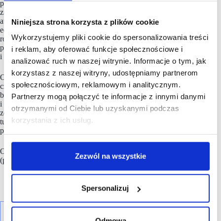
ponad 1500 mkw. mali odkrywcy w wieku od 0 do 10 lat
znajdą dziewięć tematycznych stref i kilkadziesiąt angażujących
atrakcji. Wszystkie zostały zaprojektowane w duchu
Niniejsza strona korzysta z plików cookie
edutainment, czyli edukacji przez zabawę. To innowacyjna,
Wykorzystujemy pliki cookie do spersonalizowania treści
rodzinna atrakcja, która kształtuje kluczowe kompetencje
przyszłości, takie jak krytyczne myślenie, współpraca, empatia
i reklam, aby oferować funkcje społecznościowe i
i samodzielność.
analizować ruch w naszej witrynie. Informacje o tym, jak
korzystasz z naszej witryny, udostępniamy partnerom
Oprócz 9 stref mądrej zabawy, na gości Smart Kids Planet
społecznościowym, reklamowym i analitycznym.
czekać będzie również Smart Cafe – bistro, w którym rodzice
będą mogli odpocząć przy kawie, a później – zjeść smaczny
Partnerzy mogą połączyć te informacje z innymi danymi
i zdrowy obiad. Obiekt będzie także otwarty na wizyty grup
otrzymanymi od Ciebie lub uzyskanymi podczas
zorganizowanych – szkoły i przedszkola skorzystają
korzystania z ich usług.
tu z programów edukacyjnych zgodnych z podstawą
programową, wzbogaconych o interaktywne formy nauki.
Otwarcie krakowskiego Smart Kids Planet w
Galerii Kazimierz
Zezwól na wszystkie
(poziom +1) zaplanowano na 4 października 2025 roku.
Spersonalizuj
Odmowa