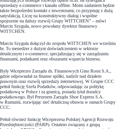
realizujących strategie rozwoju oparte m.in. na synergiach
sprzedaży e-commerce i kanału offline. Moim zadaniem będzie
także bezpośredni kontakt z inwestorami, co przyjmuję z dużą
satysfakcją. Liczę na konstruktywny dialog i wspólne
spojrzenie na dalszy rozwój Grupy WITTCHEN” – mówi
Marcin Szyguła, nowo powołany dyrektor finansowy
WITTCHEN.
Marcin Szyguła dołączył do zespołu WITTCHEN we wrześniu
br. To menedżer z dużym doświadczeniem w sektorze
detalicznym i e-commerce, specjalizujący się w zarządzaniu
finansami, podatkami oraz obszarami wsparcia biznesu.
Były Wiceprezes Zarządu ds. Finansowych Gino Rossi S.A.,
gdzie odpowiadał za finanse spółki, nadzór nad działem
prawnym oraz rozwój sprzedaży internetowej. W Grupie CCC
pełnił funkcję Szefa Podatków, odpowiadając za politykę
podatkową w Polsce i za granicą, posiada tytuł doradcy
podatkowego. Był Prezesem Zarządu Shoe Express S.A.
w Rumunii, rozwijając sieć detaliczną obuwia w ramach Grupy
CCC.
Pełnił również funkcję Wiceprezesa Polskiej Agencji Rozwoju
Przedsiębiorczości (PARP). Ostatnio związany z grupą