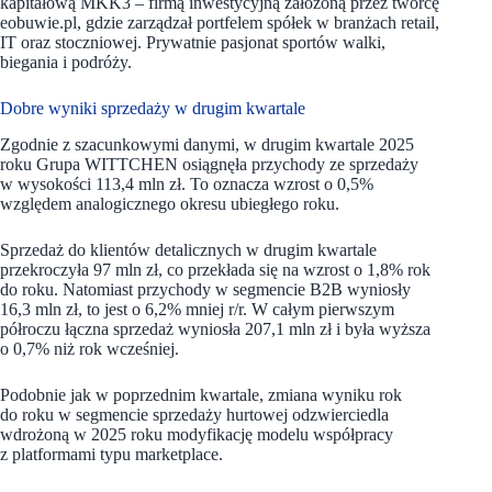
kapitałową MKK3 – firmą inwestycyjną założoną przez twórcę
eobuwie.pl, gdzie zarządzał portfelem spółek w branżach retail,
IT oraz stoczniowej. Prywatnie pasjonat sportów walki,
biegania i podróży.
Dobre wyniki sprzedaży w drugim kwartale
Zgodnie z szacunkowymi danymi, w drugim kwartale 2025
roku Grupa WITTCHEN osiągnęła przychody ze sprzedaży
w wysokości 113,4 mln zł. To oznacza wzrost o 0,5%
względem analogicznego okresu ubiegłego roku.
Sprzedaż do klientów detalicznych w drugim kwartale
przekroczyła 97 mln zł, co przekłada się na wzrost o 1,8% rok
do roku. Natomiast przychody w segmencie B2B wyniosły
16,3 mln zł, to jest o 6,2% mniej r/r. W całym pierwszym
półroczu łączna sprzedaż wyniosła 207,1 mln zł i była wyższa
o 0,7% niż rok wcześniej.
Podobnie jak w poprzednim kwartale, zmiana wyniku rok
do roku w segmencie sprzedaży hurtowej odzwierciedla
wdrożoną w 2025 roku modyfikację modelu współpracy
z platformami typu marketplace.