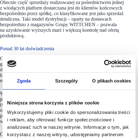
Obecnie część sprzedaży realizowanej za pośrednictwem jednej
z wiodących platform dostarczana jest do klientów końcowych
bezpośrednio przez spółkę, co klasyfikowane jest jako sprzedaż
detaliczna. Taki model dystrybucji – oparty na dostawach
bezpośrednio z magazynów Grupy WITTCHEN – pozwala
na uzyskiwanie wyższych marż i większą kontrolę nad ofertą
produktową.
Ponad 30 lat doświadczenia
Grupa
WITTCHEN
zajmuje się sprzedażą ekskluzywnej
galanterii skórzanej, obuwia i odzieży oraz luksusowych
dodatków i akcesoriów podróżnych. Budowana od ponad 30
lat marka WITTCHEN jest jedną z najbardziej
Zgoda
Szczegóły
O plikach cookies
rozpoznawalnych marek premium w Polsce.
Wg stanu na koniec marca 2025 roku, Grupa WITTCHEN
prowadziła sprzedaż poprzez własne e-sklepy w 8 krajach
Niniejsza strona korzysta z plików cookie
(wliczając Polskę), 34 platformy marketplace w 23 krajach
oraz sieć ponad 100 salonów stacjonarnych funkcjonujących
Wykorzystujemy pliki cookie do spersonalizowania treści
pod markami WITTCHEN i WITTCHEN Travel. Posiada
i reklam, aby oferować funkcje społecznościowe i
własne centrum logistyczne w podwarszawskich Palmirach.
analizować ruch w naszej witrynie. Informacje o tym, jak
Od 2015 roku spółka
WITTCHEN S.A.
jest notowana
korzystasz z naszej witryny, udostępniamy partnerom