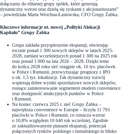
dołączamy do elitarnej grupy spółek, które generują
dynamiczny wzrost oraz dzielą się zyskami z akcjonariuszami”
– powiedziała Marta Wrochna-Łastowska, CFO Grupy Żabka.
Kluczowe informacje nt. nowej „Polityki Alokacji
Kapitału” Grupy Żabka
Grupa zakłada przyspieszenie ekspansji, otwierając
rocznie ponad 1 300 nowych sklepów w latach 2025-
2028, zamiast wcześniejszych ponad 1 300 na 2025 rok
oraz ponad 1 000 na lata 2026 – 2028. Dzięki temu
do końca 2028 roku sieć osiągnie ok. 16 tys. placówek
w Polsce i Rumunii, przewyższając prognozy z IPO
o ok. 1,5 tys. lokalizacji. Tak dynamiczny rozwój
wspierają dobre wyniki sprzedażowe nowych sklepów,
rosnące zainteresowanie segmentem modern convenience
oraz dostępność atrakcyjnych punktów w Polsce
i Rumunii.
Na koniec czerwca 2025 r. sieć Grupy Żabka –
największa convenience w Europie – liczyła 11 793
placówki w Polsce i Rumunii, co oznacza wzrost
o 10,8% względem 10 640 rok wcześniej. Zgodnie
ze zaktualizowanymi planami ekspansji, potencjał
połączonych rynków polskiego i rumuńskiego to blisko