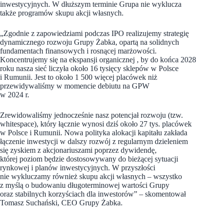
inwestycyjnych. W dłuższym terminie Grupa nie wyklucza
także programów skupu akcji własnych.
„Zgodnie z zapowiedziami podczas IPO realizujemy strategię
dynamicznego rozwoju Grupy Żabka, opartą na solidnych
fundamentach finansowych i rosnącej marżowości.
Koncentrujemy się na ekspansji organicznej , by do końca 2028
roku nasza sieć liczyła około 16 tysięcy sklepów w Polsce
i Rumunii. Jest to około 1 500 więcej placówek niż
przewidywaliśmy w momencie debiutu na GPW
w 2024 r.
Zrewidowaliśmy jednocześnie nasz potencjał rozwoju (tzw.
whitespace), który łącznie wynosi dziś około 27 tys. placówek
w Polsce i Rumunii. Nowa polityka alokacji kapitału zakłada
łączenie inwestycji w dalszy rozwój z regularnym dzieleniem
się zyskiem z akcjonariuszami poprzez dywidendę,
której poziom będzie dostosowywany do bieżącej sytuacji
rynkowej i planów inwestycyjnych. W przyszłości
nie wykluczamy również skupu akcji własnych – wszystko
z myślą o budowaniu długoterminowej wartości Grupy
oraz stabilnych korzyściach dla inwestorów” – skomentował
Tomasz Suchański, CEO Grupy Żabka.