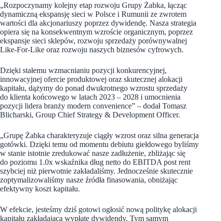
„Rozpoczynamy kolejny etap rozwoju Grupy Żabka, łącząc
dynamiczną ekspansję sieci w Polsce i Rumunii ze zwrotem
wartości dla akcjonariuszy poprzez dywidendę. Nasza strategia
opiera się na konsekwentnym wzroście organicznym, poprzez
ekspansje sieci sklepów, rozwoju sprzedaży porównywalnej
Like-For-Like oraz rozwoju naszych biznesów cyfrowych.
Dzięki stałemu wzmacnianiu pozycji konkurencyjnej,
innowacyjnej ofercie produktowej oraz skutecznej alokacji
kapitału, dążymy do ponad dwukrotnego wzrostu sprzedaży
do klienta końcowego w latach 2023 – 2028 i umocnienia
pozycji lidera branży modern convenience” – dodał Tomasz
Blicharski, Group Chief Strategy & Development Officer.
„Grupę Żabka charakteryzuje ciągły wzrost oraz silna generacja
gotówki. Dzięki temu od momentu debiutu giełdowego byliśmy
w stanie istotnie zredukować nasze zadłużenie, zbliżając się
do poziomu 1.0x wskaźnika dług netto do EBITDA post rent
szybciej niż pierwotnie zakładaliśmy. Jednocześnie skutecznie
zoptymalizowaliśmy nasze źródła finasowania, obniżając
efektywny koszt kapitału.
W efekcie, jesteśmy dziś gotowi ogłosić nową politykę alokacji
kapitału zakładającą wypłatę dywidendy. Tym samym