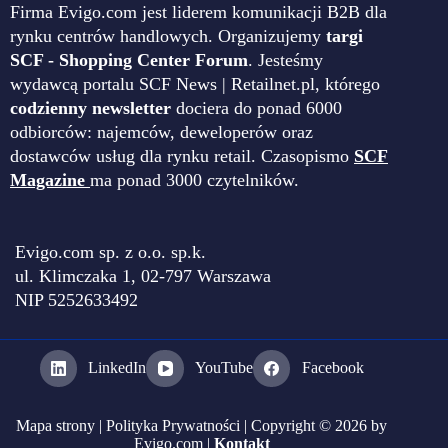
Firma Evigo.com jest liderem komunikacji B2B dla
rynku centrów handlowych. Organizujemy
targi
SCF - Shopping Center Forum
. Jesteśmy
wydawcą portalu SCF News | Retailnet.pl, którego
codzienny newsletter
dociera do ponad 6000
odbiorców: najemców, deweloperów oraz
dostawców usług dla rynku retail. Czasopismo
SCF
Magazine
ma ponad 3000 czytelników.
Evigo.com sp. z o.o. sp.k.
ul. Klimczaka 1, 02-797 Warszawa
NIP 5252633492
LinkedIn
YouTube
Facebook
Mapa strony
|
Polityka Prywatności
| Copyright © 2026 by
Evigo.com |
Kontakt