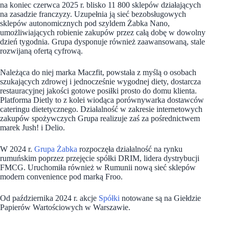
na koniec czerwca 2025 r. blisko 11 800 sklepów działających
na zasadzie franczyzy. Uzupełnia ją sieć bezobsługowych
sklepów autonomicznych pod szyldem Żabka Nano,
umożliwiających robienie zakupów przez całą dobę w dowolny
dzień tygodnia. Grupa dysponuje również zaawansowaną, stale
rozwijaną ofertą cyfrową.
Należąca do niej marka Maczfit, powstała z myślą o osobach
szukających zdrowej i jednocześnie wygodnej diety, dostarcza
restauracyjnej jakości gotowe posiłki prosto do domu klienta.
Platforma Dietly to z kolei wiodąca porównywarka dostawców
cateringu dietetycznego. Działalność w zakresie internetowych
zakupów spożywczych Grupa realizuje zaś za pośrednictwem
marek Jush! i Delio.
W 2024 r.
Grupa Żabka
rozpoczęła działalność na rynku
rumuńskim poprzez przejęcie spółki DRIM, lidera dystrybucji
FMCG. Uruchomiła również w Rumunii nową sieć sklepów
modern convenience pod marką Froo.
Od października 2024 r. akcje
Spółki
notowane są na Giełdzie
Papierów Wartościowych w Warszawie.