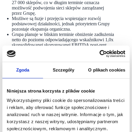
27 000 sklepów, co w długim terminie oznacza
możliwość podwojenia sieci sklepów zarządzanej
przez Grupę.
Możliwe są fuzje i przejęcia wspierające rozwój
podstawowej działalności, jednak priorytetem Grupy
pozostaje ekspansja organiczna.
Grupa planuje w bliskim terminie obniżenie zadłużenia
netto do poziomu odpowiadającego wskaźnikowi 1,0x
skonsolidowanej skorygowanej EBITDA post-rent.
Po pierwszym półroczu 2025 r. wskaźnik ten wynosił
1,2x (2,1x na koniec 2023 r.). W średnio-
i długoterminowych planach uwzględniono utrzymanie
umiarkowanego zadłużenia netto oraz odpowiedniej
Zgoda
Szczegóły
O plikach cookies
płynności, w celu zachowania elastyczności operacyjnej.
Przy utrzymaniu dźwigni finansowej na poziomie 1,0x
oraz zachowaniu bezpiecznego poziomu płynności,
począwszy od wyników finansowych za 2025 r., Rada
Niniejsza strona korzysta z plików cookie
Dyrektorów zamierza rekomendować wypłatę
dywidendy na poziomie 50% skonsolidowanego zysku
Wykorzystujemy pliki cookie do spersonalizowania treści
netto osiągniętego w poprzednim roku obrotowym.
i reklam, aby oferować funkcje społecznościowe i
W kolejnych latach dywidenda może wynieść od 50%
do 70%, w zależności od sytuacji rynkowej i planów
analizować ruch w naszej witrynie. Informacje o tym, jak
inwestycyjnych.
korzystasz z naszej witryny, udostępniamy partnerom
Rada Dyrektorów może rekomendować wyższą
społecznościowym, reklamowym i analitycznym.
dywidendę w przypadku jednorazowych zysków lub