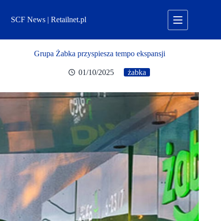
Przejdź
do
SCF News | Retailnet.pl
treści
Grupa Żabka przyspiesza tempo ekspansji
01/10/2025
żabka