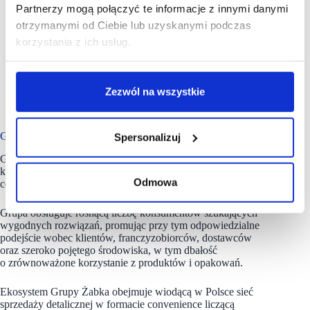
niższą, w tym brak wypłaty, gdy w danym roku
Partnerzy mogą połączyć te informacje z innymi danymi
planowane będą znaczące inwestycje, w tym fuzje
otrzymanymi od Ciebie lub uzyskanymi podczas
i przejęcia.
korzystania z ich usług.
Zgodnie z prawem luksemburskim, kwota dywidendy
rekomendowana przez Radę Dyrektorów nie może
przekroczyć zysku netto Spółki za poprzedni rok
obrotowy powiększonego o dostępne rezerwy i zyski
Zezwól na wszystkie
zatrzymane, po uwzględnieniu strat z lat ubiegłych
oraz obowiązkowych odpisów do rezerw.
Grupa Żabka ma blisko 11 800 sklepów
Spersonalizuj
Grupa Żabka to kompleksowy ekosystem convenience,
którego misją jest tworzenie wartości poprzez upraszczanie
Odmowa
codziennego życia klientów.
Grupa obsługuje rosnącą liczbę konsumentów szukających
wygodnych rozwiązań, promując przy tym odpowiedzialne
podejście wobec klientów, franczyzobiorców, dostawców
oraz szeroko pojętego środowiska, w tym dbałość
o zrównoważone korzystanie z produktów i opakowań.
Ekosystem Grupy Żabka obejmuje wiodącą w Polsce sieć
sprzedaży detalicznej w formacie convenience liczącą