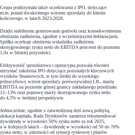
Grupa podtrzymała także oczekiwania z IPO, dotyczące
m.in. ponad dwukrotnego wzrostu sprzedaży do klienta
końcowego, w latach 2023-2028.
Dzięki stabilnemu generowaniu gotówki oraz konsekwentnemu
obniżaniu zadłużenia, zgodnie z wcześniejszymi deklaracjami,
Spółka oczekuje obniżenia wskaźnika zadłużenia
skorygowanego zysku netto do EBITDA post-rent do poziomu
1,0x w bliskiej przyszłości.
Efektywność sprzedażowa i operacyjna pozwala również
utrzymać założenia IPO dotyczące pozostałych kluczowych
wyników finansowych, w tym średni do wysokiego
jednocyfrowy wzrost sprzedaży porównywalnej LfL, marżę
EBITDA na poziomie górnej granicy zakładanego przedziału
12–13% oraz poprawę marży skorygowanego zysku netto
do 4,5% w średniej perspektywie.
Jednocześnie, zgodnie z zatwierdzoną dziś nową polityką
alokacji kapitału, Rada Dyrektorów zamierza rekomendować
dywidendę w wysokości 50% zysku netto za rok 2025,
a w kolejnych latach – dywidendę w wysokości od 50 do 70%
zysku netto, w zależności od sytuacji rynkowej i planów