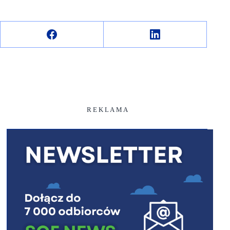
R E K L A M A