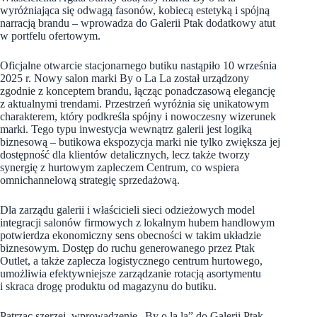
wyróżniająca się odwagą fasonów, kobiecą estetyką i spójną
narracją brandu – wprowadza do Galerii Ptak dodatkowy atut
w portfelu ofertowym.
Oficjalne otwarcie stacjonarnego butiku nastąpiło 10 września
2025 r. Nowy salon marki By o La La został urządzony
zgodnie z konceptem brandu, łącząc ponadczasową elegancję
z aktualnymi trendami. Przestrzeń wyróżnia się unikatowym
charakterem, który podkreśla spójny i nowoczesny wizerunek
marki. Tego typu inwestycja wewnątrz galerii jest logiką
biznesową – butikowa ekspozycja marki nie tylko zwiększa jej
dostępność dla klientów detalicznych, lecz także tworzy
synergię z hurtowym zapleczem Centrum, co wspiera
omnichannelową strategię sprzedażową.
Dla zarządu galerii i właścicieli sieci odzieżowych model
integracji salonów firmowych z lokalnym hubem handlowym
potwierdza ekonomiczny sens obecności w takim układzie
biznesowym. Dostęp do ruchu generowanego przez Ptak
Outlet, a także zaplecza logistycznego centrum hurtowego,
umożliwia efektywniejsze zarządzanie rotacją asortymentu
i skraca drogę produktu od magazynu do butiku.
Patrząc szerzej, wprowadzenie „By o la la” do Galerii Ptak