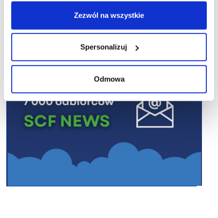
R E K L A M A
Zezwól na wszystkie
Spersonalizuj
Odmowa