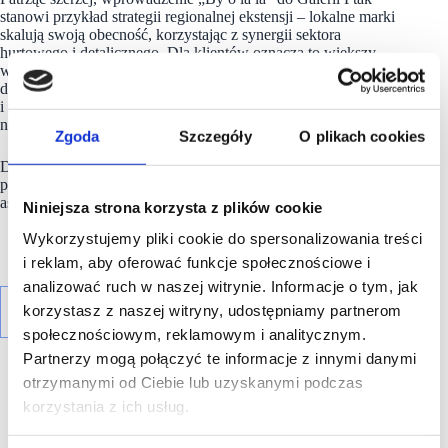
stanowi przykład strategii regionalnej ekstensji – lokalne marki
skalują swoją obecność, korzystając z synergii sektora
hurtowego i detalicznego. Dla klientów oznacza to większy
wybór stacjonarny i łatwiejszy dostęp do sezonowych kolekcji,
dla branży – kolejne potwierdzenie, że dobrze zlokalizowana
i zarządzana przestrzeń handlowa nadal ma realny wpływ
na rozwój sprzedaży.
Zgoda
Szczegóły
O plikach cookies
Dla
Galerii Ptak
i
Ptak Outlet
to kolejny sygnał, że ich
przestrzeń jest postrzegana jako miejsce strategiczne dla marek
aspirujących do wzrostu sprzedaży i zasięgu.
Niniejsza strona korzysta z plików cookie
Wykorzystujemy pliki cookie do spersonalizowania treści
i reklam, aby oferować funkcje społecznościowe i
analizować ruch w naszej witrynie. Informacje o tym, jak
korzystasz z naszej witryny, udostępniamy partnerom
społecznościowym, reklamowym i analitycznym.
Partnerzy mogą połączyć te informacje z innymi danymi
otrzymanymi od Ciebie lub uzyskanymi podczas
korzystania z ich usług.