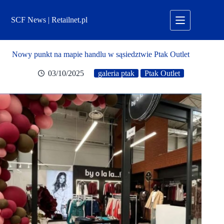
Przejdź
do
SCF News | Retailnet.pl
treści
Nowy punkt na mapie handlu w sąsiedztwie Ptak Outlet
03/10/2025
galeria ptak
Ptak Outlet