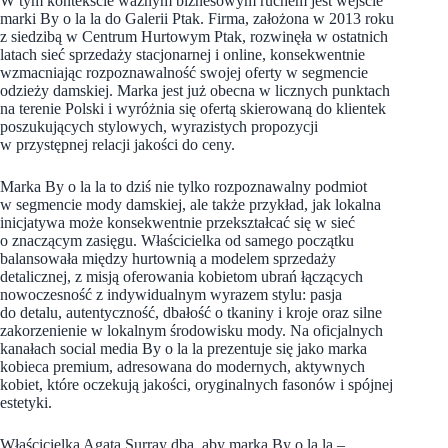
W tym kontekście ważnym biznesowym ruchem jest wejście
marki By o la la do Galerii Ptak. Firma, założona w 2013 roku
z siedzibą w Centrum Hurtowym Ptak, rozwinęła w ostatnich
latach sieć sprzedaży stacjonarnej i online, konsekwentnie
wzmacniając rozpoznawalność swojej oferty w segmencie
odzieży damskiej. Marka jest już obecna w licznych punktach
na terenie Polski i wyróżnia się ofertą skierowaną do klientek
poszukujących stylowych, wyrazistych propozycji
w przystępnej relacji jakości do ceny.
Marka By o la la to dziś nie tylko rozpoznawalny podmiot
w segmencie mody damskiej, ale także przykład, jak lokalna
inicjatywa może konsekwentnie przekształcać się w sieć
o znaczącym zasięgu. Właścicielka od samego początku
balansowała między hurtownią a modelem sprzedaży
detalicznej, z misją oferowania kobietom ubrań łączących
nowoczesność z indywidualnym wyrazem stylu: pasja
do detalu, autentyczność, dbałość o tkaniny i kroje oraz silne
zakorzenienie w lokalnym środowisku mody. Na oficjalnych
kanałach social media By o la la prezentuje się jako marka
kobieca premium, adresowana do modernych, aktywnych
kobiet, które oczekują jakości, oryginalnych fasonów i spójnej
estetyki.
Właścicielka Agata Surray dba, aby marka By o la la –