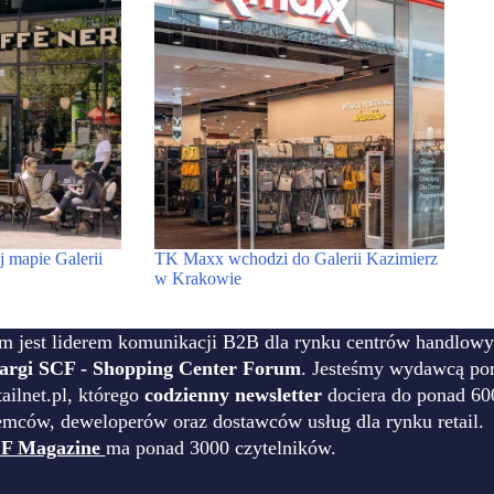
 mapie Galerii
TK Maxx wchodzi do Galerii Kazimierz
w Krakowie
m jest liderem komunikacji B2B dla rynku centrów handlowy
targi SCF - Shopping Center Forum
. Jesteśmy wydawcą por
ilnet.pl, którego
codzienny newsletter
dociera do ponad 60
emców, deweloperów oraz dostawców usług dla rynku retail.
F Magazine
ma ponad 3000 czytelników.