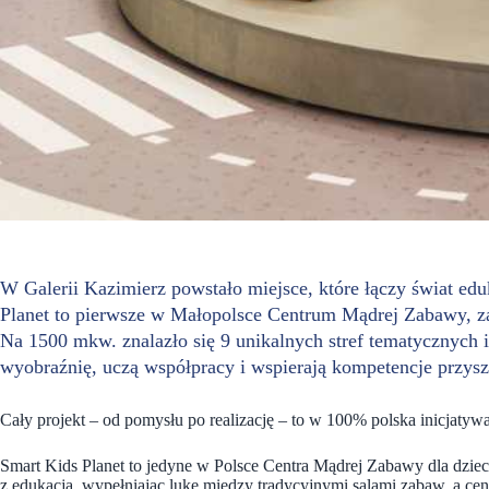
W Galerii Kazimierz powstało miejsce, które łączy świat ed
Planet to pierwsze w Małopolsce Centrum Mądrej Zabawy, za
Na 1500 mkw. znalazło się 9 unikalnych stref tematycznych i 
wyobraźnię, uczą współpracy i wspierają kompetencje przysz
Cały projekt – od pomysłu po realizację – to w 100% polska inicjatywa
Smart Kids Planet to jedyne w Polsce Centra Mądrej Zabawy dla dzieci
z edukacją, wypełniając lukę między tradycyjnymi salami zabaw, a ce