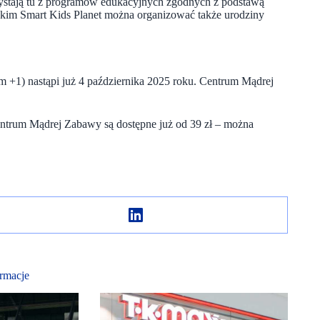
zystają tu z programów edukacyjnych zgodnych z podstawą
im Smart Kids Planet można organizować także urodziny
m +1) nastąpi już 4 października 2025 roku. Centrum Mądrej
Centrum Mądrej Zabawy są dostępne już od 39 zł – można
rmacje