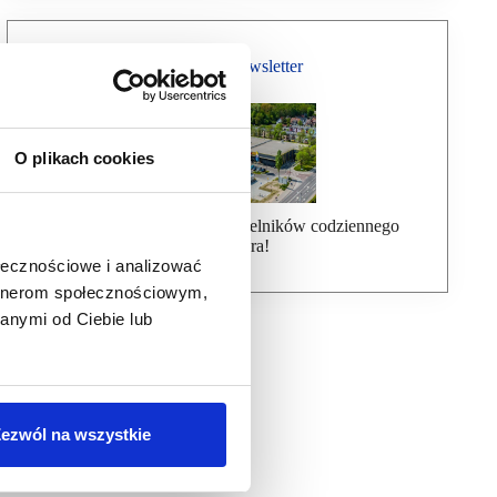
Bezpłatny Newsletter
O plikach cookies
Dołącz do ponad 7000 czytelników codziennego
newslettera!
ołecznościowe i analizować
artnerom społecznościowym,
anymi od Ciebie lub
ezwól na wszystkie