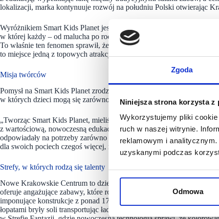
lokalizacji, marka kontynuuje rozwój na południu Polski otwierając
Wyróżnikiem Smart Kids Planet jest nie tylko unikalna koncepcja opar
w której każdy – od malucha po rodzica – czuje się doskonale, a rozw
To właśnie ten fenomen sprawił, że w ciągu roku Centrum Mądrej Zab
to miejsce jedną z topowych atrakcji rodzinnych na Mazowszu.
Zgoda
Misja twórców
Pomysł na Smart Kids Planet zrodził się w głowie taty, Adama Kowalcz
w których dzieci mogą się zarówno bawić jak i wartościowo spędzać c
Niniejsza strona korzysta z
Wykorzystujemy pliki cookie 
„Tworząc Smart Kids Planet, mieliśmy jeden cel: stworzyć miejsca dla 
z wartościową, nowoczesną edukacją. Sami jesteśmy rodzicami, więc 
ruch w naszej witrynie. Inf
odpowiadały na potrzeby zarówno dzieci, stymulując ich ciekawość i 
reklamowym i analitycznym. 
dla swoich pociech czegoś więcej, niż zwykła sala zabaw” – mówi 
uzyskanymi podczas korzysta
Strefy, w których rodzą się talenty
Nowe Krakowskie Centrum to dziewięć unikalnych, interaktywnych str
Odmowa
oferuje angażujące zabawy, które rozbudzają ciekawość i zachęcają do
imponujące konstrukcje z ponad 170 piankowych klocków. Następnie
łopatami bryły soli transportując ładunek wagonami w realistycznej St
w Strefie Fantazji, gdzie nowoczesna technologia sprawi, że kolorow