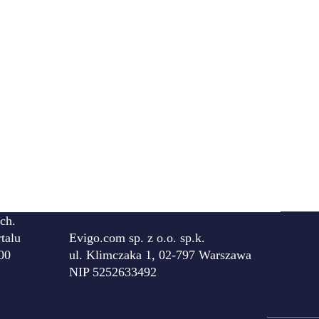
ch.
talu
Evigo.com sp. z o.o. sp.k.
00
ul. Klimczaka 1, 02-797 Warszawa
NIP 5252633492