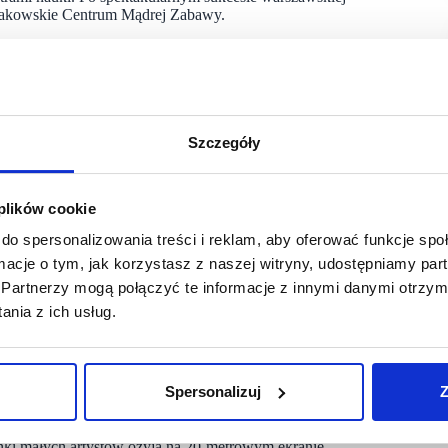
 Krakowskie Centrum Mądrej Zabawy.
ta o nurt
edutainment
, ale także wyjątkowa atmosfera,
ój przychodzi w naturalny sposób, jako ekscytująca przygoda.
awy w Warszawie odwiedziło kilkaset tysięcy czyniąc
Szczegóły
yka, który poczuł, że na rynku brakuje przestrzeni,
zas.
 plików cookie
do spersonalizowania treści i reklam, aby oferować funkcje sp
rodzin, które łączą beztroską, angażującą rozrywkę
zależało nam na tym, żeby Centra Mądrej Zabawy faktycznie
ormacje o tym, jak korzystasz z naszej witryny, udostępniamy p
gotowość do eksperymentowania, jak i rodziców, którzy szukają
Partnerzy mogą połączyć te informacje z innymi danymi otrzym
Adam Kowalczyk – pomysłodawca i współzałożyciel Centrum.
nia z ich usług.
ef tematycznych. Zamiast biernej rozrywki, Smart Kids Planet
Spersonalizuj
Z
 działania. W Strefie Budowlanej, mali inżynierowie wzniosą
 – niczym prawdziwi górnicy – zjadą szybem i wydobędą
refie Kopalni. Dziecięca wyobraźnia rozkwitnie w pełni
anki małych artystów ożyją na 20-metrowym ekranie