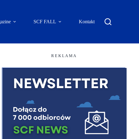
azine
SCF FALL
Kontakt
R E K L A M A