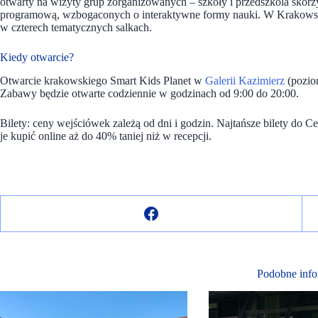
otwarty na wizyty grup zorganizowanych – szkoły i przedszkola skor
programową, wzbogaconych o interaktywne formy nauki. W Krakowsk
w czterech tematycznych salkach.
Kiedy otwarcie?
Otwarcie krakowskiego Smart Kids Planet w
Galerii Kazimierz
(pozio
Zabawy będzie otwarte codziennie w godzinach od 9:00 do 20:00.
Bilety: ceny wejściówek zależą od dni i godzin. Najtańsze bilety do 
je kupić online aż do 40% taniej niż w recepcji.
Podobne info