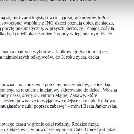
ą się mistrzami logistyki wcielając się w kurierów InPost
 stworzonej wspólnie z ING dzieci poznają obieg pieniądza,
 pocztę pneumatyczną. A przyszli kierowcy? Znajdą coś dla
tylko będą mieli okazję zmienić opony w legendarnym Fiacie
e i nauka mądrych wyborów a Jabłkowego Sad to miejsce,
na najmłodszych odkrywców, do 3. roku życia, czeka
odpowiada na codzienne potrzeby mieszkańców, ale też daje
m tego są regularne inicjatywy skierowane do dzieci. Wiosną
camy naszą ofertę o Centrum Mądrej Zabawy, które
ch. Jestem pewna, że to wyjątkowe miejsce na mapie Krakowa
 entuzjastów nauki poprzez zabawę” – mówi Beata Jankowska,
iowego czasu w gronie całej rodziny. Rodzice mogą
się i zrelaksować w nowoczesnej Smart Cafe. Obiekt jest także