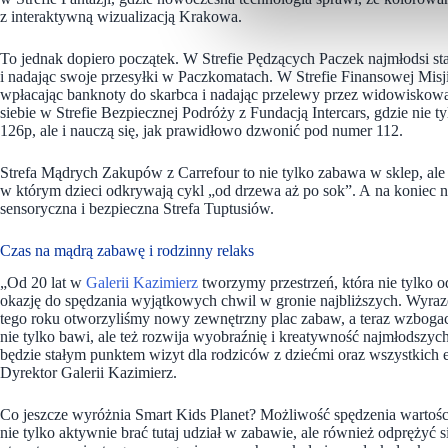
z interaktywną wizualizacją Krakowa.
To jednak dopiero początek. W Strefie Pędzących Paczek najmłodsi stan
i nadając swoje przesyłki w Paczkomatach. W Strefie Finansowej Misji
wpłacając banknoty do skarbca i nadając przelewy przez widowiskową
siebie w Strefie Bezpiecznej Podróży z Fundacją Intercars, gdzie nie 
126p, ale i nauczą się, jak prawidłowo dzwonić pod numer 112.
Strefa Mądrych Zakupów z Carrefour to nie tylko zabawa w sklep, al
w którym dzieci odkrywają cykl „od drzewa aż po sok”. A na koniec 
sensoryczna i bezpieczna Strefa Tuptusiów.
Czas na mądrą zabawę i rodzinny relaks
„Od 20 lat w
Galerii Kazimierz
tworzymy przestrzeń, która nie tylko 
okazję do spędzania wyjątkowych chwil w gronie najbliższych. Wyraze
tego roku otworzyliśmy nowy zewnętrzny plac zabaw, a teraz wzboga
nie tylko bawi, ale też rozwija wyobraźnię i kreatywność najmłodszy
będzie stałym punktem wizyt dla rodziców z dziećmi oraz wszystkich
Dyrektor Galerii Kazimierz.
Co jeszcze wyróżnia Smart Kids Planet? Możliwość spędzenia wartośc
nie tylko aktywnie brać tutaj udział w zabawie, ale również odprężyć 