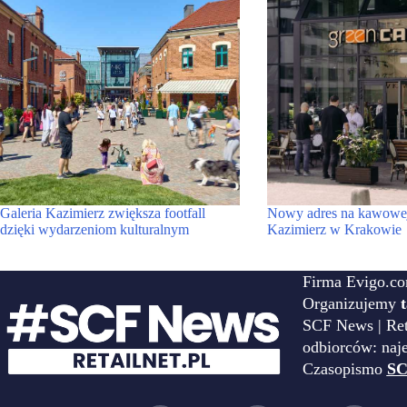
Galeria Kazimierz zwiększa footfall
Nowy adres na kawowej
dzięki wydarzeniom kulturalnym
Kazimierz w Krakowie
Firma Evigo.co
Organizujemy
SCF News | Reta
odbiorców: naj
Czasopismo
SC