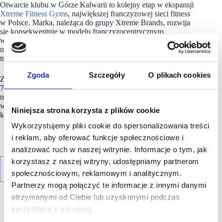
Otwarcie klubu w Górze Kalwarii to kolejny etap w ekspansji
Xtreme Fitness Gyms
, największej franczyzowej sieci fitness
w Polsce. Marka, należąca do grupy Xtreme Brands, rozwija
się konsekwentnie w modelu franczyzocentrycznym,
wspierając lokalnych przedsiębiorców w tworzeniu
nowoczesnych, przyjaznych i rentownych przestrzeni
treningowych.
Zgoda
Szczegóły
O plikach cookies
Z 127 klubami w całym kraju i ambitnym celem osiągnięcia
750 lokalizacji do 2030 roku,
Xtreme Fitness Gyms
nie tylko wyznacza kierunki w branży fitness, ale także realnie
wpływa na rozwój lokalnych społeczności, dla których nowe
Niniejsza strona korzysta z plików cookie
kluby stają się centrami aktywności, zdrowia i spotkań.
Wykorzystujemy pliki cookie do spersonalizowania treści
i reklam, aby oferować funkcje społecznościowe i
analizować ruch w naszej witrynie. Informacje o tym, jak
korzystasz z naszej witryny, udostępniamy partnerom
społecznościowym, reklamowym i analitycznym.
Partnerzy mogą połączyć te informacje z innymi danymi
otrzymanymi od Ciebie lub uzyskanymi podczas
korzystania z ich usług.