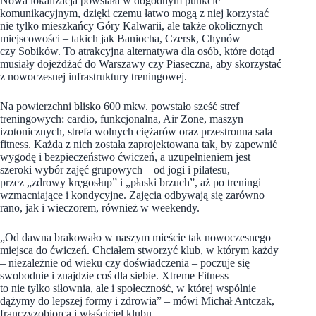
Nowa lokalizacja powstała w dogodnym punkcie
komunikacyjnym, dzięki czemu łatwo mogą z niej korzystać
nie tylko mieszkańcy Góry Kalwarii, ale także okolicznych
miejscowości – takich jak Baniocha, Czersk, Chynów
czy Sobików. To atrakcyjna alternatywa dla osób, które dotąd
musiały dojeżdżać do Warszawy czy Piaseczna, aby skorzystać
z nowoczesnej infrastruktury treningowej.
Na powierzchni blisko 600 mkw. powstało sześć stref
treningowych: cardio, funkcjonalna, Air Zone, maszyn
izotonicznych, strefa wolnych ciężarów oraz przestronna sala
fitness. Każda z nich została zaprojektowana tak, by zapewnić
wygodę i bezpieczeństwo ćwiczeń, a uzupełnieniem jest
szeroki wybór zajęć grupowych – od jogi i pilatesu,
przez „zdrowy kręgosłup” i „płaski brzuch”, aż po treningi
wzmacniające i kondycyjne. Zajęcia odbywają się zarówno
rano, jak i wieczorem, również w weekendy.
„Od dawna brakowało w naszym mieście tak nowoczesnego
miejsca do ćwiczeń. Chciałem stworzyć klub, w którym każdy
– niezależnie od wieku czy doświadczenia – poczuje się
swobodnie i znajdzie coś dla siebie. Xtreme Fitness
to nie tylko siłownia, ale i społeczność, w której wspólnie
dążymy do lepszej formy i zdrowia” – mówi Michał Antczak,
franczyzobiorca i właściciel klubu.