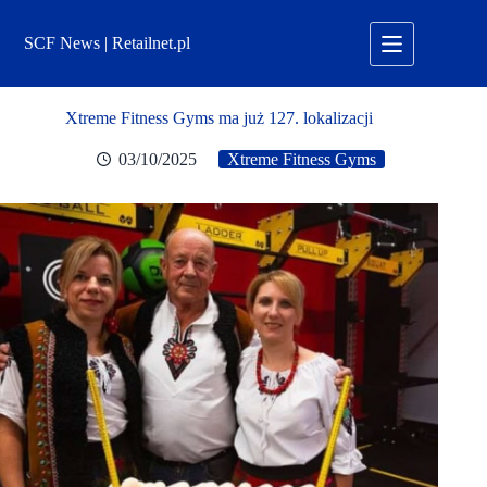
Przejdź
do
SCF News | Retailnet.pl
treści
Xtreme Fitness Gyms ma już 127. lokalizacji
03/10/2025
Xtreme Fitness Gyms