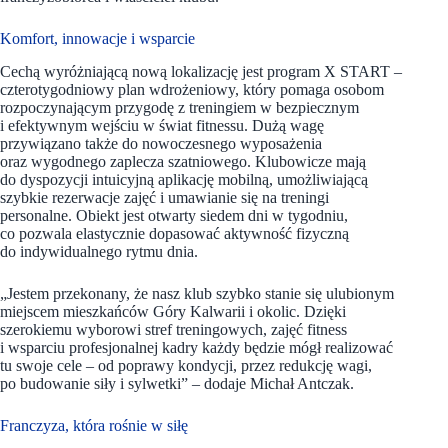
Komfort, innowacje i wsparcie
Cechą wyróżniającą nową lokalizację jest program X START –
czterotygodniowy plan wdrożeniowy, który pomaga osobom
rozpoczynającym przygodę z treningiem w bezpiecznym
i efektywnym wejściu w świat fitnessu. Dużą wagę
przywiązano także do nowoczesnego wyposażenia
oraz wygodnego zaplecza szatniowego. Klubowicze mają
do dyspozycji intuicyjną aplikację mobilną, umożliwiającą
szybkie rezerwacje zajęć i umawianie się na treningi
personalne. Obiekt jest otwarty siedem dni w tygodniu,
co pozwala elastycznie dopasować aktywność fizyczną
do indywidualnego rytmu dnia.
„Jestem przekonany, że nasz klub szybko stanie się ulubionym
miejscem mieszkańców Góry Kalwarii i okolic. Dzięki
szerokiemu wyborowi stref treningowych, zajęć fitness
i wsparciu profesjonalnej kadry każdy będzie mógł realizować
tu swoje cele – od poprawy kondycji, przez redukcję wagi,
po budowanie siły i sylwetki” – dodaje Michał Antczak.
Franczyza, która rośnie w siłę