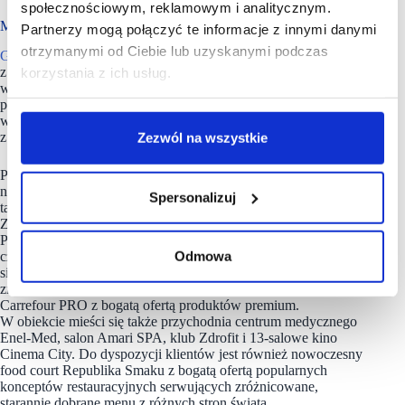
społecznościowym, reklamowym i analitycznym.
Modowa wizytówka prawobrzeżnej części Warszawy
Partnerzy mogą połączyć te informacje z innymi danymi
otrzymanymi od Ciebie lub uzyskanymi podczas
G City Promenada
z powierzchnią 63 tys. mkw. jest jednym
z największych centrów handlowych w Polsce oraz modową
korzystania z ich usług.
wizytówką prawobrzeżnej części stolicy. Budynek centrum,
położony w samym sercu warszawskiej Pragi-Południe, swoim
wyglądem nawiązuje do koncepcji Grand Magasin, znanej
z najlepszych galerii handlowych Londynu czy Paryża.
Zezwól na wszystkie
Portfolio centrum handlowego G City
Promenada
tworzą
największe światowe brandy. Goście centrum znajdą tutaj
Spersonalizuj
tak prestiżowe marki, jak: Calvin Klein Jeans, Guess, Tous,
Zara, Vistula, Bytom, Max Mara Weekend, Marella, Olsen,
Pandora, Apart, W. Kruk, Sephora, Douglas, iSpot
Odmowa
czy Rosenthal. To właśnie tutaj swój flagowy salon otworzyła
sieć H&M oraz TK Maxx. Klienci centrum mogą również
zrobić zakupy w najnowocześniejszym hipermarkecie
Carrefour PRO z bogatą ofertą produktów premium.
W obiekcie mieści się także przychodnia centrum medycznego
Enel-Med, salon Amari SPA, klub Zdrofit i 13-salowe kino
Cinema City. Do dyspozycji klientów jest również nowoczesny
food court Republika Smaku z bogatą ofertą popularnych
konceptów restauracyjnych serwujących zróżnicowane,
starannie dobrane menu z różnych stron świata.