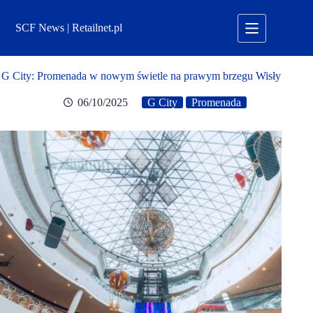
Przejdź
do
SCF News | Retailnet.pl
treści
G City: Promenada w nowym świetle na prawym brzegu Wisły
06/10/2025
G City
Promenada