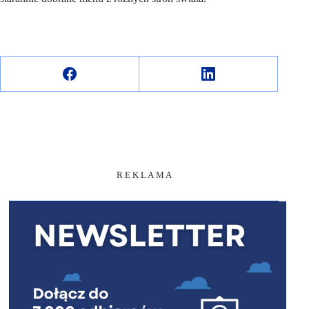
R E K L A M A