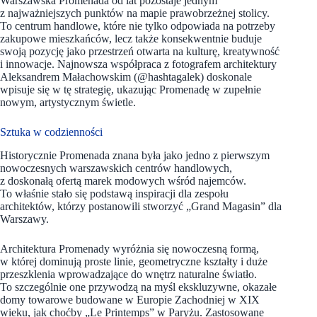
Warszawska Promenada od lat pozostaje jednym
z najważniejszych punktów na mapie prawobrzeżnej stolicy.
To centrum handlowe, które nie tylko odpowiada na potrzeby
zakupowe mieszkańców, lecz także konsekwentnie buduje
swoją pozycję jako przestrzeń otwarta na kulturę, kreatywność
i innowacje. Najnowsza współpraca z fotografem architektury
Aleksandrem Małachowskim (@hashtagalek) doskonale
wpisuje się w tę strategię, ukazując Promenadę w zupełnie
nowym, artystycznym świetle.
Sztuka w codzienności
Historycznie Promenada znana była jako jedno z pierwszym
nowoczesnych warszawskich centrów handlowych,
z doskonałą ofertą marek modowych wśród najemców.
To właśnie stało się podstawą inspiracji dla zespołu
architektów, którzy postanowili stworzyć „Grand Magasin” dla
Warszawy.
Architektura Promenady wyróżnia się nowoczesną formą,
w której dominują proste linie, geometryczne kształty i duże
przeszklenia wprowadzające do wnętrz naturalne światło.
To szczególnie one przywodzą na myśl ekskluzywne, okazałe
domy towarowe budowane w Europie Zachodniej w XIX
wieku, jak choćby „Le Printemps” w Paryżu. Zastosowane