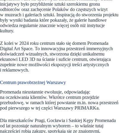
inicjatywy było przybliżenie sztuki szerokiemu gronu
odbiorców oraz zachęcenie Polaków do częstszych wizyt
w muzeach i galeriach sztuki. Inspiracją do stworzenia projektu
były wyniki badania które pokazały, że galerie handlowe
odwiedza regularnie znacznie więcej osób niż instytucje
kultury.
Z kolei w 2024 roku centrum stało się domem Promenada
Digital Art Space. To innowacyjna przestrzeń immersyjnych
doświadczeń wizualnych, stworzona dzięki unikalnemu
ekranowi LED 3D na ścianie i suficie centrum, otwierająca
zupełnie nowe możliwości ekspozycji treści artystycznych
i reklamowych.
Centrum prawobrzeżnej Warszawy
Promenada nieustannie ewoluuje, odpowiadając
na oczekiwania klientów. Wkrótce centrum przejdzie
przebudowę, w ramach której powstanie m.in. nowa przestrzeń
pod pierwszego w tej części Warszawy PRIMARKa.
Dla mieszkańców Pragi, Gocławia i Saskiej Kępy Promenada
od lat pozostaje naturalnym wyborem – to właśnie tutaj
najczęściej robią zakupy, spotykają się ze znajomymi,