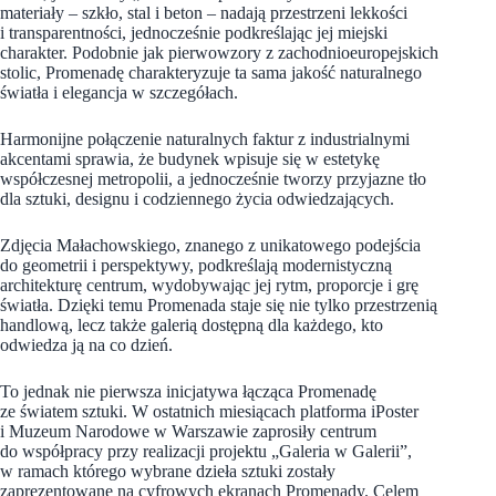
materiały – szkło, stal i beton – nadają przestrzeni lekkości
i transparentności, jednocześnie podkreślając jej miejski
charakter. Podobnie jak pierwowzory z zachodnioeuropejskich
stolic, Promenadę charakteryzuje ta sama jakość naturalnego
światła i elegancja w szczegółach.
Harmonijne połączenie naturalnych faktur z industrialnymi
akcentami sprawia, że budynek wpisuje się w estetykę
współczesnej metropolii, a jednocześnie tworzy przyjazne tło
dla sztuki, designu i codziennego życia odwiedzających.
Zdjęcia Małachowskiego, znanego z unikatowego podejścia
do geometrii i perspektywy, podkreślają modernistyczną
architekturę centrum, wydobywając jej rytm, proporcje i grę
światła. Dzięki temu Promenada staje się nie tylko przestrzenią
handlową, lecz także galerią dostępną dla każdego, kto
odwiedza ją na co dzień.
To jednak nie pierwsza inicjatywa łącząca Promenadę
ze światem sztuki. W ostatnich miesiącach platforma iPoster
i Muzeum Narodowe w Warszawie zaprosiły centrum
do współpracy przy realizacji projektu „Galeria w Galerii”,
w ramach którego wybrane dzieła sztuki zostały
zaprezentowane na cyfrowych ekranach Promenady. Celem