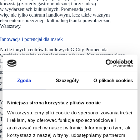
korzystają z oferty gastronomicznej i uczestniczą
w wydarzeniach kulturalnych. Promenada jest
więc nie tylko centrum handlowym, lecz także ważnym
elementem społecznej i kulturalnej tkanki prawobrzeżnej
Warszawy.
Innowacja i potencjał dla marek
Na tle innych centrów handlowych G City Promenada
wyróżnia się także technologiczną odwagą. Nowoczesny ekran
LED na elewacji budynku oraz immersyjny ekran Promenada
Digital Art Space tworzą przestrzeń nie tylko do prezentowania
sztuki, ale i do realizacji niestandardowych kampanii
reklamowych. To rozwiązania, które zapewniają markom
Zgoda
Szczegóły
O plikach cookies
zupełnie nową jakość komunikacji z klientami – efektowną,
angażującą i trudną do przeoczenia.
Współpraca z Aleksandrem Małachowskim to kolejny krok
Niniejsza strona korzysta z plików cookie
w budowaniu wizerunku Promenady jako miejsca, które
Wykorzystujemy pliki cookie do spersonalizowania treści
wychodzi poza ramy klasycznego centrum handlowego.
To przestrzeń, w której zakupy przeplatają się z inspiracją,
i reklam, aby oferować funkcje społecznościowe i
a codzienność z kulturą. G City Promenada staje się miejscem,
analizować ruch w naszej witrynie. Informacje o tym, jak
gdzie architektura spotyka sztukę – i gdzie każdy odwiedzający
korzystasz z naszej witryny, udostępniamy partnerom
może doświadczyć tego spotkania na własne oczy.