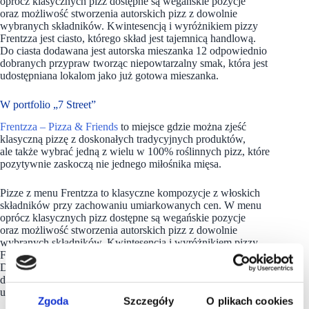
oprócz klasycznych pizz dostępne są wegańskie pozycje
oraz możliwość stworzenia autorskich pizz z dowolnie
wybranych składników. Kwintesencją i wyróżnikiem pizzy
Frentzza jest ciasto, którego skład jest tajemnicą handlową.
Do ciasta dodawana jest autorska mieszanka 12 odpowiednio
dobranych przypraw tworząc niepowtarzalny smak, która jest
udostępniana lokalom jako już gotowa mieszanka.
W portfolio „7 Street”
Frentzza – Pizza & Friends
to miejsce gdzie można zjeść
klasyczną pizzę z doskonałych tradycyjnych produktów,
ale także wybrać jedną z wielu w 100% roślinnych pizz, które
pozytywnie zaskoczą nie jednego miłośnika mięsa.
Pizze z menu Frentzza to klasyczne kompozycje z włoskich
składników przy zachowaniu umiarkowanych cen. W menu
oprócz klasycznych pizz dostępne są wegańskie pozycje
oraz możliwość stworzenia autorskich pizz z dowolnie
wybranych składników. Kwintesencją i wyróżnikiem pizzy
Frentzza jest ciasto, którego skład jest tajemnicą handlową.
Do ciasta dodawana jest autorska mieszanka 12 odpowiednio
dobranych przypraw tworząc niepowtarzalny smak, która jest
udostępniana lokalom jako już gotowa mieszanka.
Zgoda
Szczegóły
O plikach cookies