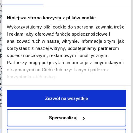
Właściciel marki firma
7 Street jest członkiem pierwszej
w historii branży organizacji zrzeszającej podmioty rynku
gastronomicznego – Związku Pracodawców Hoteli, Restauracji
Niniejsza strona korzysta z plików cookie
i Cateringu (ZP HoReCa).
Wykorzystujemy pliki cookie do spersonalizowania treści
Łukasz B. Błażejewski w 2005 roku założył firmę doradztwa
i reklam, aby oferować funkcje społecznościowe i
finansowego „Gold Finance Doradcy Finansowi”. Następnie
analizować ruch w naszej witrynie. Informacje o tym, jak
w 2008 roku stworzył projekt franczyzowy i na bazie tego
korzystasz z naszej witryny, udostępniamy partnerom
projektu w 2 markach Gold Finance i Star Finance powstało
ponad 50 placówek w całej Polsce.
społecznościowym, reklamowym i analitycznym.
Partnerzy mogą połączyć te informacje z innymi danymi
W 2011 sprzedał wszystkie udziały Panu Markowi
otrzymanymi od Ciebie lub uzyskanymi podczas
Jutkiewiczowi znanemu z m.in. branży FMCG. Aktualnie
korzystania z ich usług.
Łukasz Błażejewski zarządza siecią restauracji serwujących
dania kuchni amerykańskiej pod marką
„7 Street – Bar &
Grill”
oraz siecią punktów gastronomicznych serwujących
szybkie dania dla osób aktywnych i zwracających uwagę
Zezwól na wszystkie
na to co trafia na ich talerz pod marką „Meet & Fit – Slow
Food”.
Spersonalizuj