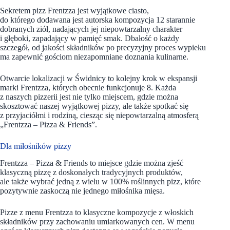
Sekretem pizz Frentzza jest wyjątkowe ciasto,
do którego dodawana jest autorska kompozycja 12 starannie
dobranych ziół, nadających jej niepowtarzalny charakter
i głęboki, zapadający w pamięć smak. Dbałość o każdy
szczegół, od jakości składników po precyzyjny proces wypieku
ma zapewnić gościom niezapomniane doznania kulinarne.
Otwarcie lokalizacji w Świdnicy to kolejny krok w ekspansji
marki Frentzza, których obecnie funkcjonuje 8. Każda
z naszych pizzerii jest nie tylko miejscem, gdzie można
skosztować naszej wyjątkowej pizzy, ale także spotkać się
z przyjaciółmi i rodziną, ciesząc się niepowtarzalną atmosferą
„Frentzza – Pizza & Friends”.
Dla miłośników pizzy
Frentzza – Pizza & Friends to miejsce gdzie można zjeść
klasyczną pizzę z doskonałych tradycyjnych produktów,
ale także wybrać jedną z wielu w 100% roślinnych pizz, które
pozytywnie zaskoczą nie jednego miłośnika mięsa.
Pizze z menu Frentzza to klasyczne kompozycje z włoskich
składników przy zachowaniu umiarkowanych cen. W menu