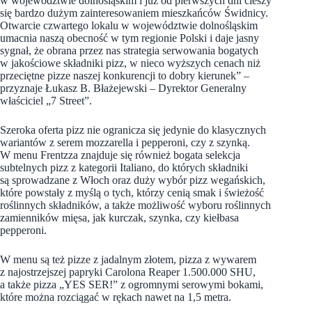
w województwie dolnośląskim i już od pierwszych dni cieszy
się bardzo dużym zainteresowaniem mieszkańców Świdnicy.
Otwarcie czwartego lokalu w województwie dolnośląskim
umacnia naszą obecność w tym regionie Polski i daje jasny
sygnał, że obrana przez nas strategia serwowania bogatych
w jakościowe składniki pizz, w nieco wyższych cenach niż
przeciętne pizze naszej konkurencji to dobry kierunek” –
przyznaje Łukasz B. Błażejewski – Dyrektor Generalny
właściciel „7 Street”.
Szeroka oferta pizz nie ogranicza się jedynie do klasycznych
wariantów z serem mozzarella i pepperoni, czy z szynką.
W menu Frentzza znajduje się również bogata selekcja
subtelnych pizz z kategorii Italiano, do których składniki
są sprowadzane z Włoch oraz duży wybór pizz wegańskich,
które powstały z myślą o tych, którzy cenią smak i świeżość
roślinnych składników, a także możliwość wyboru roślinnych
zamienników mięsa, jak kurczak, szynka, czy kiełbasa
pepperoni.
W menu są też pizze z jadalnym złotem, pizza z wywarem
z najostrzejszej papryki Carolona Reaper 1.500.000 SHU,
a także pizza „YES SER!” z ogromnymi serowymi bokami,
które można rozciągać w rękach nawet na 1,5 metra.