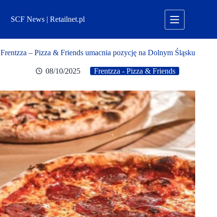
Przejdź
do
SCF News | Retailnet.pl
treści
Frentzza – Pizza & Friends umacnia pozycję na Dolnym Śląsku
08/10/2025
Frentzza - Pizza & Friends