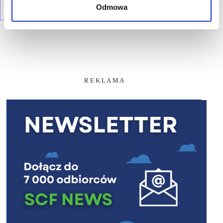
Odmowa
R E K L A M A