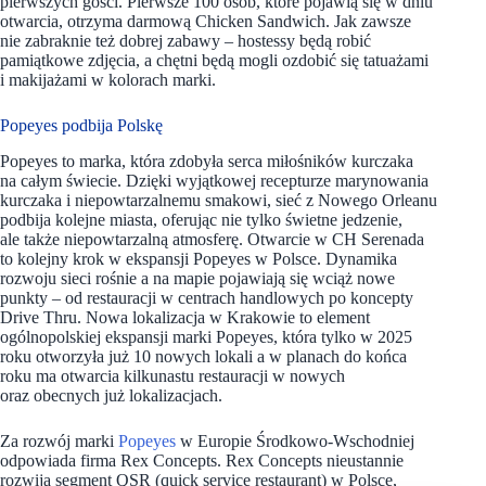
pierwszych gości. Pierwsze 100 osób, które pojawią się w dniu
otwarcia, otrzyma darmową Chicken Sandwich. Jak zawsze
nie zabraknie też dobrej zabawy – hostessy będą robić
pamiątkowe zdjęcia, a chętni będą mogli ozdobić się tatuażami
i makijażami w kolorach marki.
Popeyes podbija Polskę
Popeyes to marka, która zdobyła serca miłośników kurczaka
na całym świecie. Dzięki wyjątkowej recepturze marynowania
kurczaka i niepowtarzalnemu smakowi, sieć z Nowego Orleanu
podbija kolejne miasta, oferując nie tylko świetne jedzenie,
ale także niepowtarzalną atmosferę. Otwarcie w CH Serenada
to kolejny krok w ekspansji Popeyes w Polsce. Dynamika
rozwoju sieci rośnie a na mapie pojawiają się wciąż nowe
punkty – od restauracji w centrach handlowych po koncepty
Drive Thru. Nowa lokalizacja w Krakowie to element
ogólnopolskiej ekspansji marki Popeyes, która tylko w 2025
roku otworzyła już 10 nowych lokali a w planach do końca
roku ma otwarcia kilkunastu restauracji w nowych
oraz obecnych już lokalizacjach.
Za rozwój marki
Popeyes
w Europie Środkowo-Wschodniej
odpowiada firma Rex Concepts. Rex Concepts nieustannie
rozwija segment QSR (quick service restaurant) w Polsce,