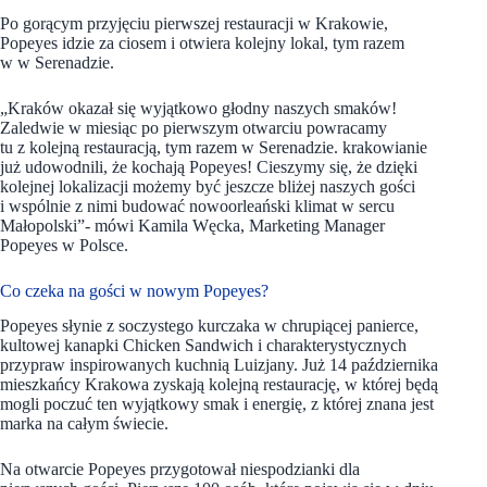
Po gorącym przyjęciu pierwszej restauracji w Krakowie,
Popeyes idzie za ciosem i otwiera kolejny lokal, tym razem
w w Serenadzie.
„Kraków okazał się wyjątkowo głodny naszych smaków!
Zaledwie w miesiąc po pierwszym otwarciu powracamy
tu z kolejną restauracją, tym razem w Serenadzie. krakowianie
już udowodnili, że kochają Popeyes! Cieszymy się, że dzięki
kolejnej lokalizacji możemy być jeszcze bliżej naszych gości
i wspólnie z nimi budować nowoorleański klimat w sercu
Małopolski”- mówi Kamila Węcka, Marketing Manager
Popeyes w Polsce.
Co czeka na gości w nowym Popeyes?
Popeyes słynie z soczystego kurczaka w chrupiącej panierce,
kultowej kanapki Chicken Sandwich i charakterystycznych
przypraw inspirowanych kuchnią Luizjany. Już 14 października
mieszkańcy Krakowa zyskają kolejną restaurację, w której będą
mogli poczuć ten wyjątkowy smak i energię, z której znana jest
marka na całym świecie.
Na otwarcie Popeyes przygotował niespodzianki dla