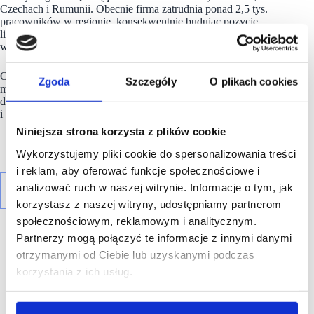
Czechach i Rumunii. Obecnie firma zatrudnia ponad 2,5 tys.
pracowników w regionie, konsekwentnie budując pozycję
lidera jako masterfranczyzobiorca
Popeyes
i Burger King
w tych krajach.
Otwarcie kolejnej restauracji w Krakowie stworzy dziesiątki
Zgoda
Szczegóły
O plikach cookies
miejsc pracy. Marka cały czas kontynuuje rekrutację
do swojego zespołu we wszystkich miastach, w których jest
i planuje być obecna.
Niniejsza strona korzysta z plików cookie
Wykorzystujemy pliki cookie do spersonalizowania treści
i reklam, aby oferować funkcje społecznościowe i
analizować ruch w naszej witrynie. Informacje o tym, jak
korzystasz z naszej witryny, udostępniamy partnerom
społecznościowym, reklamowym i analitycznym.
Partnerzy mogą połączyć te informacje z innymi danymi
otrzymanymi od Ciebie lub uzyskanymi podczas
korzystania z ich usług.
R E K L A M A