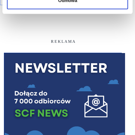
Odmowa
R E K L A M A