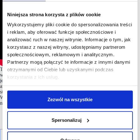
Niniejsza strona korzysta z plików cookie
Wykorzystujemy pliki cookie do spersonalizowania treści
i reklam, aby oferować funkcje społecznościowe i
analizować ruch w naszej witrynie. Informacje o tym, jak
korzystasz z naszej witryny, udostępniamy partnerom
społecznościowym, reklamowym i analitycznym.
Partnerzy mogą połączyć te informacje z innymi danymi
Targi #scf2025fall odbywały się w dniach 24-25 września
otrzymanymi od Ciebie lub uzyskanymi podczas
w Expo XXI w Warszawie Nieodłącznym ich elementem
korzystania z ich usług.
jest
część konferencyjna
. W tym roku na scenie pojawiło się
aż 24 gości, którzy mówili o kluczowych wyzwaniach
stojących przed rynkiem centrów handlowych w Polsce.
Wszystkie prezentacje i wystąpienia zostały już opublikowane
Zezwól na wszystkie
na kanale
YouTube
oraz na
Linkedin
.
Spersonalizuj