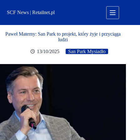
Przejdź
do
SCF News | Retailnet.pl
treści
Paweł Materny: San Park to projekt, który żyje i przyciąga
ludzi
13/10/2025
San Park Mysiadło