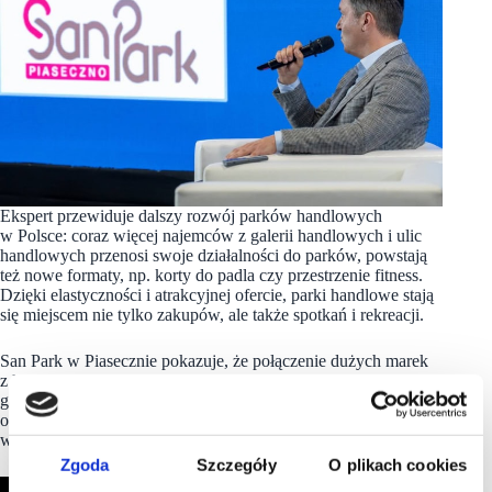
Ekspert przewiduje dalszy rozwój parków handlowych
w Polsce: coraz więcej najemców z galerii handlowych i ulic
handlowych przenosi swoje działalności do parków, powstają
też nowe formaty, np. korty do padla czy przestrzenie fitness.
Dzięki elastyczności i atrakcyjnej ofercie, parki handlowe stają
się miejscem nie tylko zakupów, ale także spotkań i rekreacji.
San Park w Piasecznie pokazuje, że połączenie dużych marek
z lokalnymi przedsiębiorcami, rozbudowanej oferty
gastronomicznej i przestrzeni rozrywkowej może przyciągać
odwiedzających przez cały rok, a przy tym wpisywać się
w charakter okolicy i rozwijać się dynamicznie.
Zgoda
Szczegóły
O plikach cookies