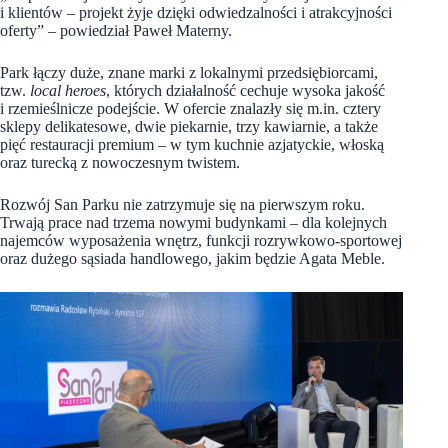
i klientów – projekt żyje dzięki odwiedzalności i atrakcyjności
oferty” – powiedział Paweł Materny.
Park łączy duże, znane marki z lokalnymi przedsiębiorcami,
tzw.
local heroes
, których działalność cechuje wysoka jakość
i rzemieślnicze podejście. W ofercie znalazły się m.in. cztery
sklepy delikatesowe, dwie piekarnie, trzy kawiarnie, a także
pięć restauracji premium – w tym kuchnie azjatyckie, włoską
oraz turecką z nowoczesnym twistem.
Rozwój San Parku nie zatrzymuje się na pierwszym roku.
Trwają prace nad trzema nowymi budynkami – dla kolejnych
najemców wyposażenia wnętrz, funkcji rozrywkowo-sportowej
oraz dużego sąsiada handlowego, jakim będzie Agata Meble.