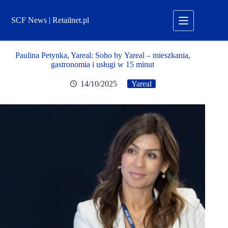
Przejdź
do
SCF News | Retailnet.pl
treści
Paulina Petynka, Yareal: Soho by Yareal – mieszkania,
gastronomia i usługi w 15 minut
14/10/2025
Yareal