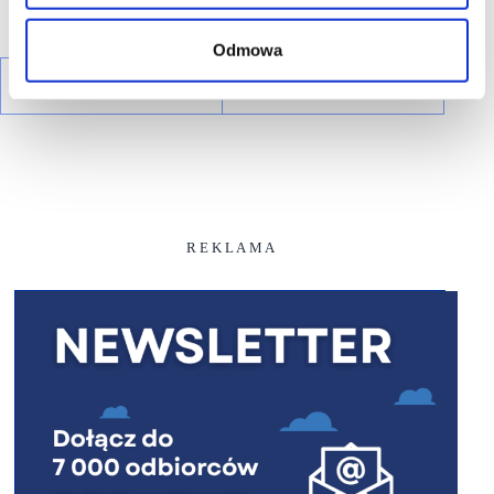
Odmowa
R E K L A M A