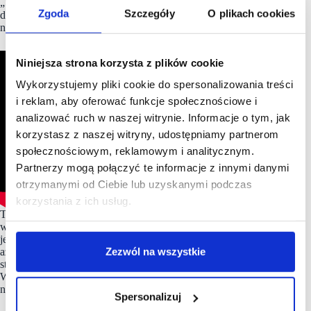
„Soho by Yareal to przestrzeń, która żyje cały dzień –
Zgoda
Szczegóły
O plikach cookies
do mieszkania, pracy i spotkań. To współczesna odpowiedź
na potrzeby miasta, które chce być blisko ludzi”.
Niniejsza strona korzysta z plików cookie
Wykorzystujemy pliki cookie do spersonalizowania treści
i reklam, aby oferować funkcje społecznościowe i
analizować ruch w naszej witrynie. Informacje o tym, jak
korzystasz z naszej witryny, udostępniamy partnerom
społecznościowym, reklamowym i analitycznym.
Partnerzy mogą połączyć te informacje z innymi danymi
otrzymanymi od Ciebie lub uzyskanymi podczas
korzystania z ich usług.
Targi
#scf2025fall
odbywały się w dniach 24-25 września
w Expo XXI w Warszawie Nieodłącznym ich elementem
jest część konferencyjna. W tym roku na scenie pojawiło się
Zezwól na wszystkie
aż 24 gości, którzy mówili o kluczowych wyzwaniach
stojących przed rynkiem centrów handlowych w Polsce.
Wszystkie prezentacje i wystąpienia zostały już opublikowane
na kanale
YouTube
oraz na
Linkedin
.
Spersonalizuj