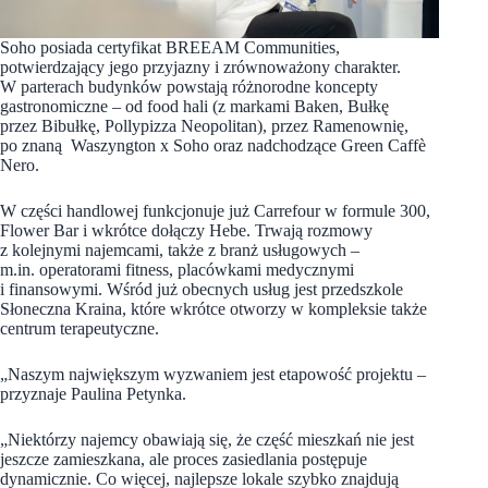
Soho posiada certyfikat BREEAM Communities,
potwierdzający jego przyjazny i zrównoważony charakter.
W parterach budynków powstają różnorodne koncepty
gastronomiczne – od food hali (z markami Baken, Bułkę
przez Bibułkę, Pollypizza Neopolitan), przez Ramenownię,
po znaną Waszyngton x Soho oraz nadchodzące Green Caffè
Nero.
W części handlowej funkcjonuje już Carrefour w formule 300,
Flower Bar i wkrótce dołączy Hebe. Trwają rozmowy
z kolejnymi najemcami, także z branż usługowych –
m.in. operatorami fitness, placówkami medycznymi
i finansowymi. Wśród już obecnych usług jest przedszkole
Słoneczna Kraina, które wkrótce otworzy w kompleksie także
centrum terapeutyczne.
„Naszym największym wyzwaniem jest etapowość projektu –
przyznaje Paulina Petynka.
„Niektórzy najemcy obawiają się, że część mieszkań nie jest
jeszcze zamieszkana, ale proces zasiedlania postępuje
dynamicznie. Co więcej, najlepsze lokale szybko znajdują