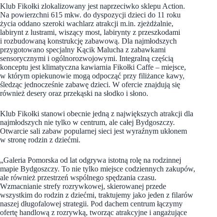
Klub Fikołki zlokalizowany jest naprzeciwko sklepu Action.
Na powierzchni 615 mkw. do dyspozycji dzieci do 11 roku
życia oddano szeroki wachlarz atrakcji m.in. zjeżdżalnie,
labirynt z lustrami, wiszący most, labirynty z przeszkodami
i rozbudowaną konstrukcję zabawową. Dla najmłodszych
przygotowano specjalny Kącik Malucha z zabawkami
sensorycznymi i ogólnorozwojowymi. Integralną częścią
konceptu jest klimatyczna kawiarnia Fikołki Caffe – miejsce,
w którym opiekunowie mogą odpocząć przy filiżance kawy,
śledząc jednocześnie zabawę dzieci. W ofercie znajdują się
również desery oraz przekąski na słodko i słono.
Klub Fikołki stanowi obecnie jedną z największych atrakcji dla
najmłodszych nie tylko w centrum, ale całej Bydgoszczy.
Otwarcie sali zabaw popularnej sieci jest wyraźnym ukłonem
w stronę rodzin z dziećmi.
„Galeria Pomorska od lat odgrywa istotną rolę na rodzinnej
mapie Bydgoszczy. To nie tylko miejsce codziennych zakupów,
ale również przestrzeń wspólnego spędzania czasu.
Wzmacnianie strefy rozrywkowej, skierowanej przede
wszystkim do rodzin z dziećmi, traktujemy jako jeden z filarów
naszej długofalowej strategii. Pod dachem centrum łączymy
ofertę handlową z rozrywką, tworząc atrakcyjne i angażujące