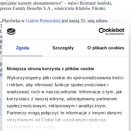
specjalne karnety abonamentowe” – mówi Bertrand Jasiński,
prezes Family Benefits S.A., właściciela Klubów Fikołki.
„Placówka w
Galerii Pomorskiej
jest naszą 35. salą zabaw.
Ta wysoka liczba to także efekt przejęcia sieci Bajkowy
Labirynt. Konsekwentnie realizujemy strategię otwarć,
wybierając najlepiej rokujące centra i parki handlowe. Oferta
Klubów Fikołki uzupełnia rodzinny tenant mix najemców.
Dzięki temu klient przedłuża czas pobytu w obiekcie,
Zgoda
Szczegóły
O plikach cookies
co wpływa na obroty wszystkich najemców” – dodaje.
Fikołki to dynamicznie rozwijająca się polska sieć sal zabaw,
Niniejsza strona korzysta z plików cookie
działająca od ponad dekady. Obecność marki w
Galerii
Pomorskiej
wzbogaci kompleksową ofertę centrum.
Wykorzystujemy pliki cookie do spersonalizowania treści
i reklam, aby oferować funkcje społecznościowe i
analizować ruch w naszej witrynie. Informacje o tym, jak
korzystasz z naszej witryny, udostępniamy partnerom
społecznościowym, reklamowym i analitycznym.
Partnerzy mogą połączyć te informacje z innymi danymi
otrzymanymi od Ciebie lub uzyskanymi podczas
korzystania z ich usług.