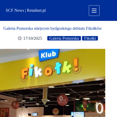
Przejdź
do
SCF News | Retailnet.pl
treści
Galeria Pomorska miejscem bydgoskiego debiutu Fikołków
17/10/2025
Galeria Pomorska
Fikołki