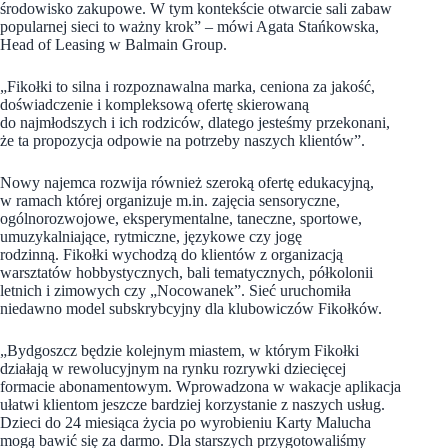
środowisko zakupowe. W tym kontekście otwarcie sali zabaw
popularnej sieci to ważny krok” – mówi Agata Stańkowska,
Head of Leasing w Balmain Group.
„Fikołki to silna i rozpoznawalna marka, ceniona za jakość,
doświadczenie i kompleksową ofertę skierowaną
do najmłodszych i ich rodziców, dlatego jesteśmy przekonani,
że ta propozycja odpowie na potrzeby naszych klientów”.
Nowy najemca rozwija również szeroką ofertę edukacyjną,
w ramach której organizuje m.in. zajęcia sensoryczne,
ogólnorozwojowe, eksperymentalne, taneczne, sportowe,
umuzykalniające, rytmiczne, językowe czy jogę
rodzinną. Fikołki wychodzą do klientów z organizacją
warsztatów hobbystycznych, bali tematycznych, półkolonii
letnich i zimowych czy „Nocowanek”. Sieć uruchomiła
niedawno model subskrybcyjny dla klubowiczów Fikołków.
„Bydgoszcz będzie kolejnym miastem, w którym Fikołki
działają w rewolucyjnym na rynku rozrywki dziecięcej
formacie abonamentowym. Wprowadzona w wakacje aplikacja
ułatwi klientom jeszcze bardziej korzystanie z naszych usług.
Dzieci do 24 miesiąca życia po wyrobieniu Karty Malucha
mogą bawić się za darmo. Dla starszych przygotowaliśmy