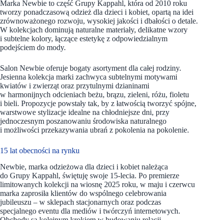
Marka Newbie to część Grupy Kappahl, która od 2010 roku
tworzy ponadczasową odzież dla dzieci i kobiet, opartą na idei
zrównoważonego rozwoju, wysokiej jakości i dbałości o detale.
W kolekcjach dominują naturalne materiały, delikatne wzory
i subtelne kolory, łączące estetykę z odpowiedzialnym
podejściem do mody.
Salon Newbie oferuje bogaty asortyment dla całej rodziny.
Jesienna kolekcja marki zachwyca subtelnymi motywami
kwiatów i zwierząt oraz przytulnymi dzianinami
w harmonijnych odcieniach beżu, brązu, zieleni, różu, fioletu
i bieli. Propozycje powstały tak, by z łatwością tworzyć spójne,
warstwowe stylizacje idealne na chłodniejsze dni, przy
jednoczesnym poszanowaniu środowiska naturalnego
i możliwości przekazywania ubrań z pokolenia na pokolenie.
15 lat obecności na rynku
Newbie, marka odzieżowa dla dzieci i kobiet należąca
do Grupy Kappahl, świętuję swoje 15-lecia. Po premierze
limitowanych kolekcji na wiosnę 2025 roku, w maju i czerwcu
marka zaprosiła klientów do wspólnego celebrowania
jubileuszu – w sklepach stacjonarnych oraz podczas
specjalnego eventu dla mediów i twórczyń internetowych.
Obchody są kolejnym krokiem w budowaniu relacji