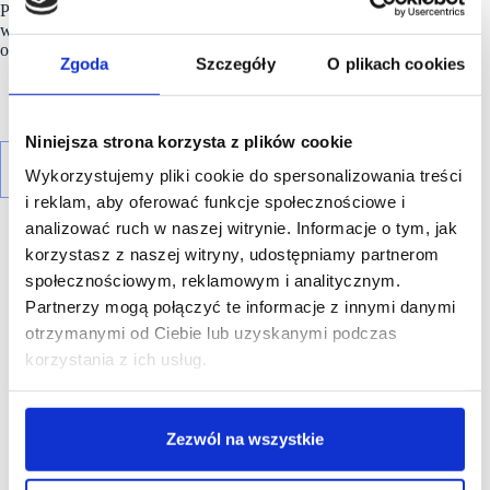
Północnej. Posiada blisko 360 sklepów stacjonarnych
w Szwecji, Norwegii, Finlandii, Polsce i Wielkiej Brytanii
oraz rozbudowaną platformę e-commerce.
Zgoda
Szczegóły
O plikach cookies
Niniejsza strona korzysta z plików cookie
Wykorzystujemy pliki cookie do spersonalizowania treści
i reklam, aby oferować funkcje społecznościowe i
analizować ruch w naszej witrynie. Informacje o tym, jak
korzystasz z naszej witryny, udostępniamy partnerom
społecznościowym, reklamowym i analitycznym.
Partnerzy mogą połączyć te informacje z innymi danymi
R E K L A M A
otrzymanymi od Ciebie lub uzyskanymi podczas
korzystania z ich usług.
Zezwól na wszystkie