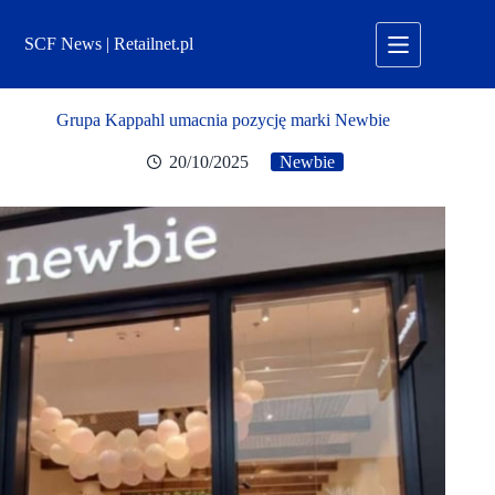
Przejdź
do
SCF News | Retailnet.pl
treści
Grupa Kappahl umacnia pozycję marki Newbie
20/10/2025
Newbie