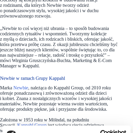
z rodzinami, dla których Newbie tworzy odzież
o ponadczasowym stylu, wysokiej jakości i w duchu
zrównoważonego rozwoju.
„Newbie to coś więcej niż ubrania – to sposób budowania
codziennych rytuałów i wspomnień. Tworzymy kolekcje
z myślą o dzieciach, ich rodzicach i bliskich, oferując jakość,
która przetrwa próbę czasu. Z okazji jubileuszu chcieliśmy być
jeszcze bliżej naszych klientów, wspólnie świętując to, co dla
nas najważniejsze – relacje, radość i troskę o przyszłość” –
mówi Wirginia Gruszczyńska-Buchta, Marketing & E-Com
Manager w Kappahl.
Newbie w ramach Grupy Kappahl
Marka
Newbie
, należąca do Kappahl Group, od 2010 roku
oferuje ponadczasową i zrównoważoną odzież dla dzieci
i kobiet. Znana z nostalgicznych wzorów i wysokiej jakości
materiałów, Newbie pozostaje wierna swoim wartościom,
oferując produkty piękne, jak i przyjazne dla środowiska.
Założona w 1953 roku w Mölndal, na południu
Szwecji,
Kappahl Group
jest wiodącą siecią odzieżową
w krajach skandynawskich i jedną z czołowych w Europie