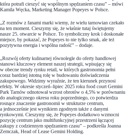
która potrafi cieszyć się wspólnym spędzaniem czasu” – mówi
Kamila Węcka, Marketing Manager Popeyes w Polsce.
„Z rozmów z fanami marki wiemy, że wielu tarnowian czekało
na ten moment. Cieszymy się, że właśnie tutaj świętujemy
nasze 25. otwarcie w Polsce. To symboliczny krok i doskonałe
miejsce, by pokazać, że Popeyes to nie tylko smak, ale też
pozytywna energia i wspólna radość” – dodaje.
„Rozwój oferty kulinarnej równolegle do oferty handlowej
stanowi kluczowy element naszej strategii, wpisujący się
w obecne trendy rynku retail, w których gastronomia pełni
coraz bardziej istotną rolę w budowaniu doświadczenia
zakupowego. Widzimy wyraźnie, że ten kierunek przynosi
efekty. W okresie styczeń–lipiec 2025 roku food court Gemini
Park Tarnów odnotował wzrost obrotów o 4,5% w porównaniu
do analogicznego okresu roku poprzedniego, co potwierdza
rosnące znaczenie gastronomii w strukturze centrum,
a jednocześnie jest wynikiem zgodnym także z danymi
rynkowymi. Cieszymy się, że Popeyes dodatkowo wzmocni
pozycję centrum jako multifunkcyjnej przestrzeni łączącej
zakupy z codziennym spędzaniem czasu” – podkreśla Joanna
Zemczak, Head of Lease Gemini Holding.