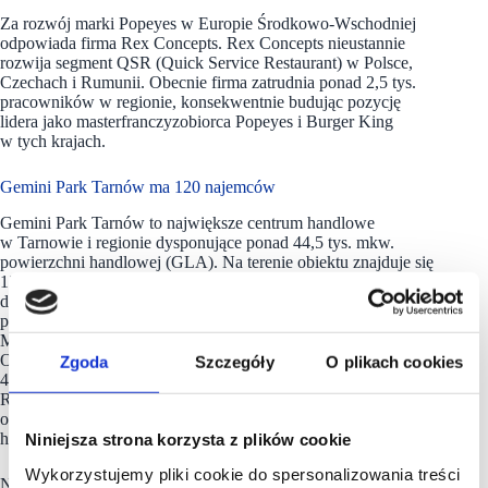
Za rozwój marki Popeyes w Europie Środkowo-Wschodniej
odpowiada firma Rex Concepts. Rex Concepts nieustannie
rozwija segment QSR (Quick Service Restaurant) w Polsce,
Czechach i Rumunii. Obecnie firma zatrudnia ponad 2,5 tys.
pracowników w regionie, konsekwentnie budując pozycję
lidera jako masterfranczyzobiorca Popeyes i Burger King
w tych krajach.
Gemini Park Tarnów ma 120 najemców
Gemini Park Tarnów to największe centrum handlowe
w Tarnowie i regionie dysponujące ponad 44,5 tys. mkw.
powierzchni handlowej (GLA). Na terenie obiektu znajduje się
120 sklepów, punktów usługowych i gastronomicznych, w tym
dobrze znane marki krajowe i zagraniczne, takie jak m.in.:
portfolio marek LPP (Reserved, Mohito, Cropp, House), TK
Maxx, Stradivarius, Calzedonia, HalfPrice, Intimissimi,
OCHNIK, Medicine, Martes Sport, Sizeer, CCC, Deichmann,
Zgoda
Szczegóły
O plikach cookies
4F, Empik, Apart, Swiss, Wittchen, iSpot, Homla, Douglas,
Rituals, Terranova, KFC, home&you, Jysk, Castorama
oraz Media Markt. W centrum handlowym działa także
hipermarket Carrefour.
Niniejsza strona korzysta z plików cookie
Wykorzystujemy pliki cookie do spersonalizowania treści
Na terenie
Gemini Park Tarnów
aktywnie działają także lokalni