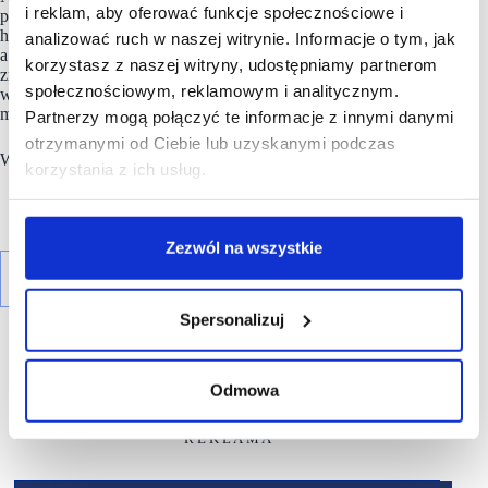
i reklam, aby oferować funkcje społecznościowe i
przedsiębiorcy rozwijający tutaj swoje biznesy. Centrum
handlowe jest świetnie zlokalizowane i skomunikowane,
analizować ruch w naszej witrynie. Informacje o tym, jak
a także posiada ponad 1100 miejsc parkingowych dla
korzystasz z naszej witryny, udostępniamy partnerom
zmotoryzowanych klientów. Gemini aktywnie angażuje się
społecznościowym, reklamowym i analitycznym.
w inicjatywy społeczne, edukacyjne i kulturalne, wspierając
m.in. lokalne wydarzenia i kampanie.
Partnerzy mogą połączyć te informacje z innymi danymi
otrzymanymi od Ciebie lub uzyskanymi podczas
Właścicielem obiektu jest
Gemini Holding Sp. z o.o.
korzystania z ich usług.
Zezwól na wszystkie
Spersonalizuj
Odmowa
R E K L A M A