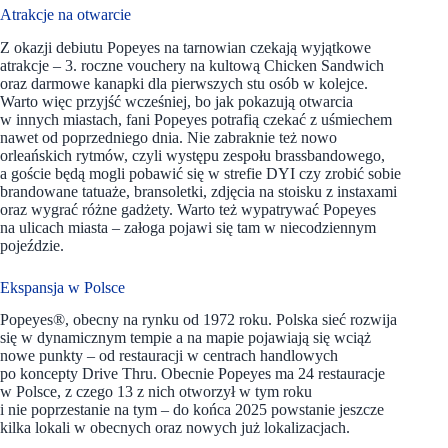
Atrakcje na otwarcie
Z okazji debiutu Popeyes na tarnowian czekają wyjątkowe
atrakcje – 3. roczne vouchery na kultową Chicken Sandwich
oraz darmowe kanapki dla pierwszych stu osób w kolejce.
Warto więc przyjść wcześniej, bo jak pokazują otwarcia
w innych miastach, fani Popeyes potrafią czekać z uśmiechem
nawet od poprzedniego dnia. Nie zabraknie też nowo
orleańskich rytmów, czyli występu zespołu brassbandowego,
a goście będą mogli pobawić się w strefie DYI czy zrobić sobie
brandowane tatuaże, bransoletki, zdjęcia na stoisku z instaxami
oraz wygrać różne gadżety. Warto też wypatrywać Popeyes
na ulicach miasta – załoga pojawi się tam w niecodziennym
pojeździe.
Ekspansja w Polsce
Popeyes®, obecny na rynku od 1972 roku.
Polska sieć rozwija
się w dynamicznym tempie a na mapie pojawiają się wciąż
nowe punkty – od restauracji w centrach handlowych
po koncepty Drive Thru. Obecnie Popeyes ma 24 restauracje
w Polsce, z czego 13 z nich otworzył w tym roku
i nie poprzestanie na tym – do końca 2025 powstanie jeszcze
kilka lokali w obecnych oraz nowych już lokalizacjach.