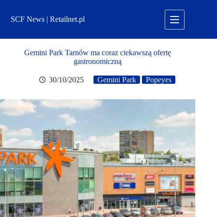
Przejdź
do
SCF News | Retailnet.pl
treści
Gemini Park Tarnów ma coraz ciekawszą ofertę
gastronomiczną
30/10/2025
Gemini Park
Popeyes