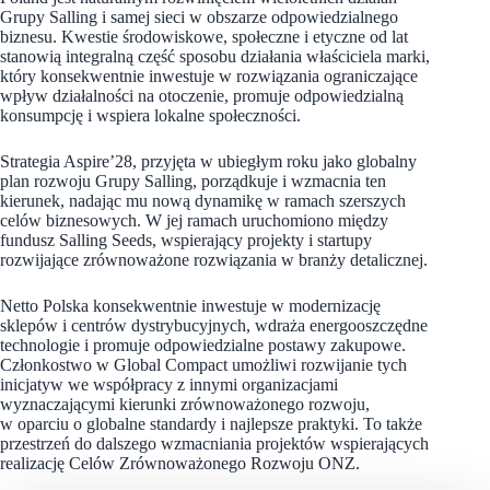
Grupy Salling i samej sieci w obszarze odpowiedzialnego
biznesu. Kwestie środowiskowe, społeczne i etyczne od lat
stanowią integralną część sposobu działania właściciela marki,
który konsekwentnie inwestuje w rozwiązania ograniczające
wpływ działalności na otoczenie, promuje odpowiedzialną
konsumpcję i wspiera lokalne społeczności.
Strategia Aspire’28, przyjęta w ubiegłym roku jako globalny
plan rozwoju Grupy Salling, porządkuje i wzmacnia ten
kierunek, nadając mu nową dynamikę w ramach szerszych
celów biznesowych. W jej ramach uruchomiono między
fundusz Salling Seeds, wspierający projekty i startupy
rozwijające zrównoważone rozwiązania w branży detalicznej.
Netto Polska konsekwentnie inwestuje w modernizację
sklepów i centrów dystrybucyjnych, wdraża energooszczędne
technologie i promuje odpowiedzialne postawy zakupowe.
Członkostwo w Global Compact umożliwi rozwijanie tych
inicjatyw we współpracy z innymi organizacjami
wyznaczającymi kierunki zrównoważonego rozwoju,
w oparciu o globalne standardy i najlepsze praktyki. To także
przestrzeń do dalszego wzmacniania projektów wspierających
realizację Celów Zrównoważonego Rozwoju ONZ.