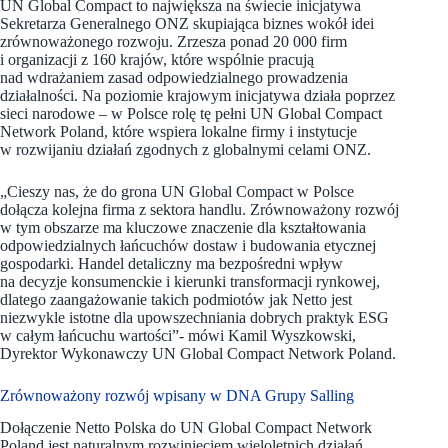
UN Global Compact to największa na świecie inicjatywa
Sekretarza Generalnego ONZ skupiająca biznes wokół idei
zrównoważonego rozwoju. Zrzesza ponad 20 000 firm
i organizacji z 160 krajów, które wspólnie pracują
nad wdrażaniem zasad odpowiedzialnego prowadzenia
działalności. Na poziomie krajowym inicjatywa działa poprzez
sieci narodowe – w Polsce rolę tę pełni UN Global Compact
Network Poland, które wspiera lokalne firmy i instytucje
w rozwijaniu działań zgodnych z globalnymi celami ONZ.
„Cieszy nas, że do grona UN Global Compact w Polsce
dołącza kolejna firma z sektora handlu. Zrównoważony rozwój
w tym obszarze ma kluczowe znaczenie dla kształtowania
odpowiedzialnych łańcuchów dostaw i budowania etycznej
gospodarki. Handel detaliczny ma bezpośredni wpływ
na decyzje konsumenckie i kierunki transformacji rynkowej,
dlatego zaangażowanie takich podmiotów jak Netto jest
niezwykle istotne dla upowszechniania dobrych praktyk ESG
w całym łańcuchu wartości”- mówi Kamil Wyszkowski,
Dyrektor Wykonawczy UN Global Compact Network Poland.
Zrównoważony rozwój wpisany w DNA Grupy Salling
Dołączenie Netto Polska do UN Global Compact Network
Poland jest naturalnym rozwinięciem wieloletnich działań