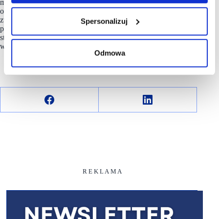
m.in. poprzez wykorzystanie fotowoltaiki, pomp ciepła
oraz pooling opakowań zwrotnych. W trosce o dobrostan
zwierząt sieć wycofała jaja klatkowe ze sprzedaży. Netto
Spersonalizuj
podejmuje również aktywne działania na rzecz ograniczania
strat żywności, m.in. poprzez akcję „Nie marnuję i zyskuję”,
włączając klientów w proces niemarnowania.
Odmowa
R E K L A M A