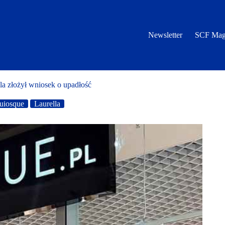
Newsletter
SCF Mag
la złożył wniosek o upadłość
uiosque
Laurella