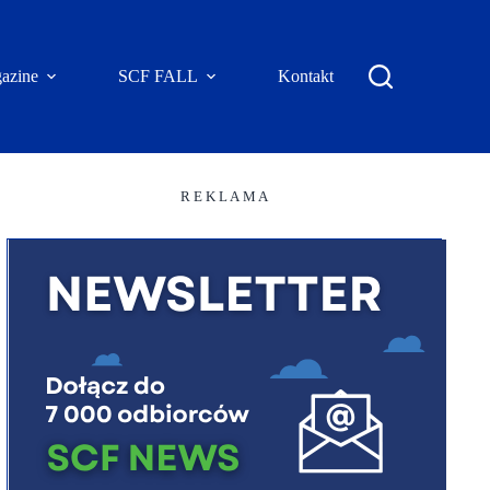
azine
SCF FALL
Kontakt
R E K L A M A