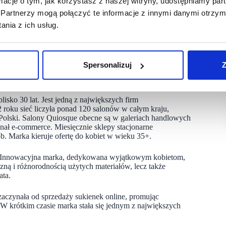
ormacje o tym, jak korzystasz z naszej witryny, udostępniamy p
Partnerzy mogą połączyć te informacje z innymi danymi otrzym
 upadłość.
nia z ich usług.
 funkcjonują pod szyldem Quiosque i Laurella. Część
de S.A., które kontynuują sprzedaż. Wartościowymi aktywami
óre w przyszłości mogą zostać sprzedane lub wykorzystane
Spersonalizuj
Z
isko 30 lat. Jest jedną z największych firm
roku sieć liczyła ponad 120 salonów w całym kraju,
Polski. Salony Quiosque obecne są w galeriach handlowych
anał e-commerce. Miesięcznie sklepy stacjonarne
ób. Marka kieruje ofertę do kobiet w wieku 35+.
 Innowacyjna marka, dedykowana wyjątkowym kobietom,
czną i różnorodnością użytych materiałów, lecz także
ata.
zaczynała od sprzedaży sukienek online, promując
W krótkim czasie marka stała się jednym z największych