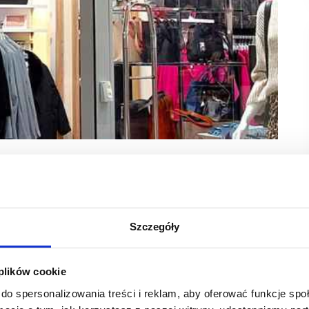
ka jest właścicielem m.in. polskich marek modowych
 zł.
Szczegóły
tfolio trzy rozpoznawalne marki modowe: Quiosque, Laurella
 plików cookie
edana przez Grupę Kapitałową IMMOBILE S.A. firmie SCRK sp.
rtość księgowa jej aktywów sięgała niemal 100 mln zł. Część
do spersonalizowania treści i reklam, aby oferować funkcje sp
k powiązanych z grupą Monnari Trade S.A.