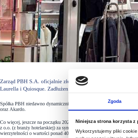
Zarząd PBH S.A. oficjalnie złożył wniosek o upadłość. Spół
Laurella i Quiosque. Zadłużenie PBH wynosi ponad 51,5 mln
Zgoda
Spółka PBH niedawno dynamicznie się rozwijała, łącząc w swoim por
oraz Akardo.
Niniejsza strona korzysta z
Co więcej, jeszcze na początku 2025 roku spółka PBH została sprz
z o.o. (z branży hotelarskiej) za symboliczne 100 tys. zł, mimo że wa
Wykorzystujemy pliki cookie 
wierzytelności o wartości ponad 40 mln zł trafiła natomiast do spółe