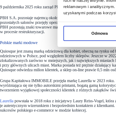
ruch w naszej witrynie. Inf
reklamowym i analitycznym. 
9 października 2025 roku zarząd PBH S.A. oficjalnie złożył wniosek o
uzyskanymi podczas korzysta
PBH S.A. pozostaje najemcą około 20 salonów sprzedaży, które wciąż
pozostałych salonów przejęły operacyjnie spółki z grupy Monnari Tra
PBH pozostają znaki towarowe marek Quiosque, Laurella i Akardo, kt
w procesie restrukturyzacji.
Odmowa
Polskie marki modowe
Quiosque jest znaną marką odzieżową dla kobiet, obecną na rynku od bl
odzieżowych w Polsce, pod względem liczby sklepów. Jeszcze w 2022 
zlokalizowanych zarówno w mniejszych, jak i największych miastach 
i przy głównych ulicach miast. Marka posiada też prężnie działający k
Quiosque odwiedza milion klientek, a sklep on-line prawie 0,5 mln os
Grupa Kapitałowa IMMOBILE przejęła markę Laurella w 2023 roku.
wyróżniająca się nie tylko autorskimi printami, bogatą gamą kolorysty
tworzeniem wyjątkowej społeczności klientek z różnych zakątków świ
Laurella
powstała w 2018 roku z inicjatywy Laury Reiss-Vogel, która 
je autentycznym wizerunkiem i bezpośrednim kontaktem z klientkami. 
sukcesów polskiego e-commerce w modzie kobiecej.