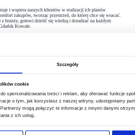
ruje i wspiera naszych klientów w realizacji ich planów
mfort zakupów, tworząc przestrzeń, do której chce się wracać.
z branży, gotowi dzielić się wiedzą i doradzać na każdym
a Gdańsk Kowale.
, w których doświadczeni projektanci pomagają klientom
trzeb. Castorama oferuje również kompleksowe usługi
 obsługi, od projektu po efekt nadzoruje sklep. Dodatkowo
usługi CastoRent, a także z usług specjalistycznych, takich jak
y dorabianie kluczy. Profesjonaliści znajdą tu natomiast
Szczegóły
 warunki współpracy. Sklep wzbogacają strefy inspiracji
arówno domowych, jak i ogrodowych, dostępnych w sezonie.
 plików cookie
do spersonalizowania treści i reklam, aby oferować funkcje sp
a w duchu zrównoważonego rozwoju. W ramach inwestycji
 łącznej pojemności 430 kWh, które pozwolą
ormacje o tym, jak korzystasz z naszej witryny, udostępniamy p
ych godzin nocnych, ograniczając pobór prądu z sieci nawet
Partnerzy mogą połączyć te informacje z innymi danymi otrzym
iepłowniczej, co pozwala na ograniczenie emisji gazów
nia z ich usług.
ocy około 250 kW, a w najbliższych miesiącach planowane jest
nany z wykorzystaniem energooszczędnych materiałów
 norma. Zastosowane trzyszybowe, szczelne okna zostały
grzewanie pomieszczeń latem.