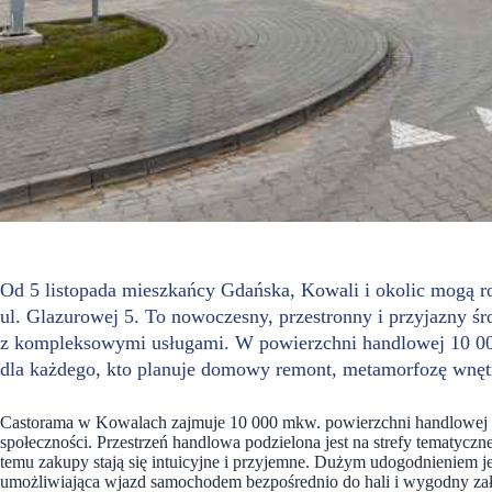
Od 5 listopada mieszkańcy Gdańska, Kowali i okolic mogą 
ul. Glazurowej 5. To nowoczesny, przestronny i przyjazny śr
z kompleksowymi usługami. W powierzchni handlowej 10 000
dla każdego, kto planuje domowy remont, metamorfozę wnętr
Castorama w Kowalach zajmuje 10 000 mkw. powierzchni handlowej i 
społeczności. Przestrzeń handlowa podzielona jest na strefy tematyczn
temu zakupy stają się intuicyjne i przyjemne. Dużym udogodnieniem j
umożliwiająca wjazd samochodem bezpośrednio do hali i wygodny zał