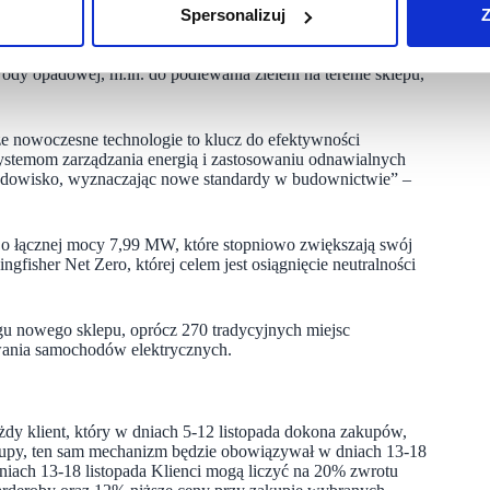
Spersonalizuj
Z
je oświetlenie, ogrzewanie i klimatyzację, optymalizując
owników. W ramach inwestycji powstał również zbiornik
dy opadowej, m.in. do podlewania zieleni na terenie sklepu,
e nowoczesne technologie to klucz do efektywności
systemom zarządzania energią i zastosowaniu odnawialnych
środowisko, wyznaczając nowe standardy w budownictwie” –
ch o łącznej mocy 7,99 MW, które stopniowo zwiększają swój
gfisher Net Zero, której celem jest osiągnięcie neutralności
gu nowego sklepu, oprócz 270 tradycyjnych miejsc
wania samochodów elektrycznych.
dy klient, który w dniach 5-12 listopada dokona zakupów,
akupy, ten sam mechanizm będzie obowiązywał w dniach 13-18
niach 13-18 listopada Klienci mogą liczyć na 20% zwrotu