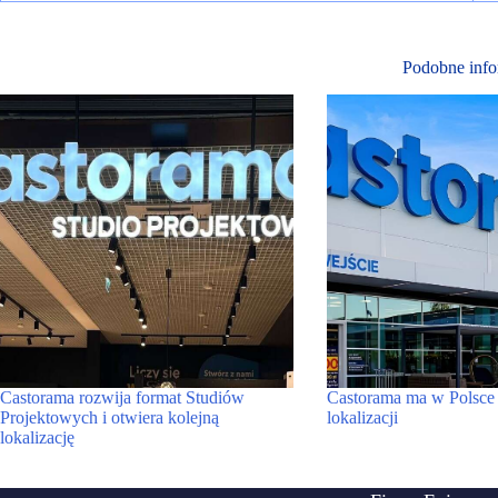
Podobne info
Castorama rozwija format Studiów
Castorama ma w Polsce 
Projektowych i otwiera kolejną
lokalizacji
lokalizację