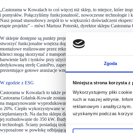
„Castorama w Kowalach to coś więcej niż sklep, to miejsce, które inspi
i pomysłów. Połączyliśmy funkcjonalność, nowoczesne technologie i ko
Nasz ponad stuosobowy zespół to w większości doświadczeni eksperci 
etapie projektu” – mówi Mariusz Potorski, dyrektor sklepu Castoram
W sklepie dostępne są punkty projektowe kuchni, łazienek i garderób
stworzyć funkcjonalne wnętrza dopasowane do ich indywidualnych po
montażowe realizowane przez rekomendowanych wykonawców, a całość
klienci mogą skorzystać z transportu standardowego lub ekspresowego, 
barwienie farb i tynków przy użyciu fotospektrometru, cięcie drewna cz
Zgoda
dedykowaną strefę CastoPro, zapewniającą szybką obsługę i atrakcyjne
prezentujące gotowe aranżacje wnętrz oraz szeroka oferta roślin – z
W zgodzie z ESG
Niniejsza strona korzysta z
Wykorzystujemy pliki cookie 
Castorama w Kowalach to także przykład nowoczesnego budownictw
Castorama Gdańsk-Kowale zostaną zainstalowane dwa banki energii o
ruch w naszej witrynie. Inf
na magazynowanie wyprodukowanej energii i zasilanie sklepu do późn
reklamowym i analitycznym. 
o 20%. Ciepło wykorzystywane w sklepie pochodzi z miejskiej sieci c
uzyskanymi podczas korzysta
cieplarnianych. Na dachu sklepu działa instalacja fotowoltaiczna o m
jej rozbudowanie do 350 kW. Budynek został zaprojektowany i wyko
i technologii. Ściany posiadają izolację grubszą o 2 cm niż wymagana
wyposażone w powłokę odbijającą światło, co znacząco ogranicza na