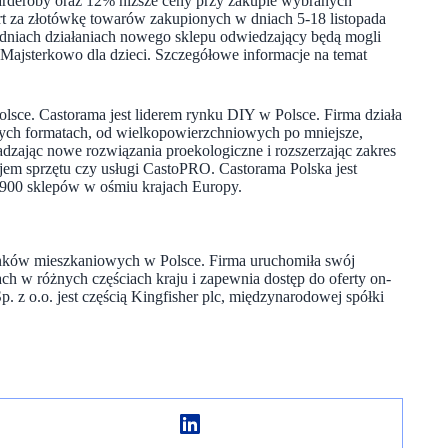
arderoby oraz 12% niższe ceny przy zakupie wybranych
 za złotówkę towarów zakupionych w dniach 5-18 listopada
h dniach działaniach nowego sklepu odwiedzający będą mogli
Majsterkowo dla dzieci. Szczegółowe informacje na temat
lsce. Castorama jest liderem rynku DIY w Polsce. Firma działa
ych formatach, od wielkopowierzchniowych po mniejsze,
zając nowe rozwiązania proekologiczne i rozszerzając zakres
ajem sprzętu czy usługi CastoPRO. Castorama Polska jest
 1900 sklepów w ośmiu krajach Europy.
arunków mieszkaniowych w Polsce. Firma uruchomiła swój
h w różnych częściach kraju i zapewnia dostęp do oferty on-
p. z o.o. jest częścią Kingfisher plc, międzynarodowej spółki