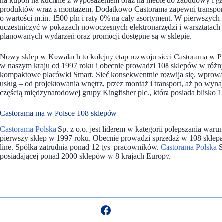
na kupon na kuchnie z wyposażeniem oraz na meble do zabudowy i g
produktów wraz z montażem. Dodatkowo Castorama zapewni transport
o wartości m.in. 1500 pln i raty 0% na cały asortyment. W pierwszyc
uczestniczyć w pokazach nowoczesnych elektronarzędzi i warsztatach 
planowanych wydarzeń oraz promocji dostępne są w sklepie.
Nowy sklep w Kowalach to kolejny etap rozwoju sieci Castorama w Po
w naszym kraju od 1997 roku i obecnie prowadzi 108 sklepów w różn
kompaktowe placówki Smart. Sieć konsekwentnie rozwija się, wprowad
usług – od projektowania wnętrz, przez montaż i transport, aż po wyn
częścią międzynarodowej grupy Kingfisher plc., która posiada blisko
Castorama ma w Polsce 108 sklepów
Castorama Polska
Sp. z o.o. jest liderem w kategorii polepszania w
pierwszy sklep w 1997 roku. Obecnie prowadzi sprzedaż w 108 sklepac
line. Spółka zatrudnia ponad 12 tys. pracowników.
Castorama Polska
S
posiadającej ponad 2000 sklepów w 8 krajach Europy.