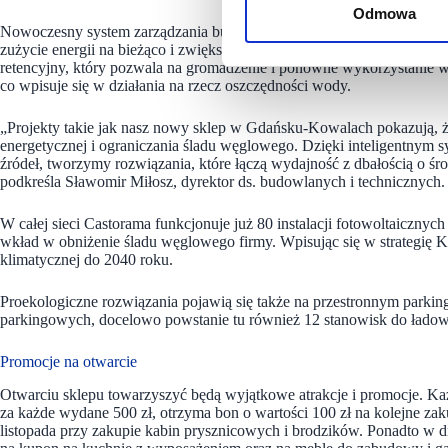
Odmowa
Nowoczesny system zarządzania budynkiem (BMS) automatycznie regulu
zużycie energii na bieżąco i zwiększając komfort klientów oraz prac
retencyjny, który pozwala na gromadzenie i ponowne wykorzystanie wo
co wpisuje się w działania na rzecz oszczędności wody.
„Projekty takie jak nasz nowy sklep w Gdańsku-Kowalach pokazują, ż
energetycznej i ograniczania śladu węglowego. Dzięki inteligentnym 
źródeł, tworzymy rozwiązania, które łączą wydajność z dbałością o 
podkreśla Sławomir Miłosz, dyrektor ds. budowlanych i technicznych.
W całej sieci Castorama funkcjonuje już 80 instalacji fotowoltaiczny
wkład w obniżenie śladu węglowego firmy. Wpisując się w strategię Kin
klimatycznej do 2040 roku.
Proekologiczne rozwiązania pojawią się także na przestronnym parkin
parkingowych, docelowo powstanie tu również 12 stanowisk do łado
Promocje na otwarcie
Otwarciu sklepu towarzyszyć będą wyjątkowe atrakcje i promocje. Każ
za każde wydane 500 zł, otrzyma bon o wartości 100 zł na kolejne z
listopada przy zakupie kabin prysznicowych i brodzików. Ponadto w d