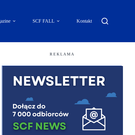
azine
SCF FALL
Kontakt
R E K L A M A