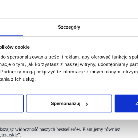
 znanych marketplace’ach – wynika z badań Amazon.pl.
entów woli kupować produkty „made in Poland”, jeśli ma taką
 kanałem sprzedaży, także dla marek z ugruntowaną pozycją.
Szczegóły
nku budowania globalnej rozpoznawalności polskiego
 od 1923 r. Inicjatywy takie jak sklep Polskie Marki są
 plików cookie
alnym wsparciem dla promocji rodzimych producentów w e-
lass S.A.
do spersonalizowania treści i reklam, aby oferować funkcje sp
ormacje o tym, jak korzystasz z naszej witryny, udostępniamy p
 jak i produkty wytwarzane przez lokalnych rzemieślników
Partnerzy mogą połączyć te informacje z innymi danymi otrzym
nia z ich usług.
ż ugruntowaną pozycję, co pozwala nam dotrzeć do szerszego
jakość produktów, a obecność w tym gronie mocniej
er Europe – producenta nosidełek dla dzieci.
Spersonalizuj
Z
uchenny dodaje, że obecność w sklepie Polskie Marki
ększając widoczność naszych bestsellerów. Planujemy również
trzarskie”.