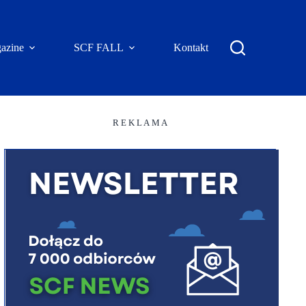
azine
SCF FALL
Kontakt
R E K L A M A