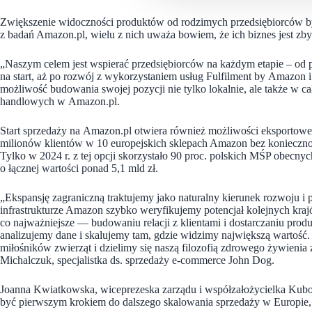
Zwiększenie widoczności produktów od rodzimych przedsiębiorców by
z badań Amazon.pl, wielu z nich uważa bowiem, że ich biznes jest zby
„Naszym celem jest wspierać przedsiębiorców na każdym etapie – od pi
na start, aż po rozwój z wykorzystaniem usług Fulfilment by Amazon 
możliwość budowania swojej pozycji nie tylko lokalnie, ale także w ca
handlowych w Amazon.pl.
Start sprzedaży na Amazon.pl otwiera również możliwości eksportowe
milionów klientów w 10 europejskich sklepach Amazon bez koniecznoś
Tylko w 2024 r. z tej opcji skorzystało 90 proc. polskich MŚP obecn
o łącznej wartości ponad 5,1 mld zł.
„Ekspansję zagraniczną traktujemy jako naturalny kierunek rozwoju i
infrastrukturze Amazon szybko weryfikujemy potencjał kolejnych kraj
co najważniejsze — budowaniu relacji z klientami i dostarczaniu pro
analizujemy dane i skalujemy tam, gdzie widzimy największą wartoś
miłośników zwierząt i dzielimy się naszą filozofią zdrowego żywienia 
Michalczuk, specjalistka ds. sprzedaży e-commerce John Dog.
Joanna Kwiatkowska, wiceprezeska zarządu i współzałożycielka Kubot
być pierwszym krokiem do dalszego skalowania sprzedaży w Europie, 