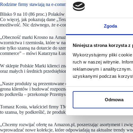
Rodzime firmy stawiają na e-commerce
Blisko 9 na 10 (86 proc.) Polaków czuje się bezpieczniej kupując na
Co więcej, jak pokazują dane „Teraz Polska”, ponad 80 proc. konsum
możliwość. Nic dziwnego, że e-commerce staje się coraz ważniejszym
Zgoda
„Obecność marki Krosno na Amazon.pl to dla nas ważny krok w kieru
wzornictwa i rzemiosła, które w naszym przypadku działa nieprzerwanie
Niniejsza strona korzysta z
nie tylko szansą na dotarcie do szerszego grona klientów, ale też re
commerce” – mówi Katarzyna Łuszczyk, Marketing Director Krosno G
Wykorzystujemy pliki cookie 
ruch w naszej witrynie. Inf
W sklepie Polskie Marki klienci znajdą zarówno znane polskie marki,
reklamowym i analitycznym. 
oraz małych i średnich przedsiębiorców.
uzyskanymi podczas korzysta
„Nasze produkty są prezentowane obok marek, które w Polsce mają ju
grona klientów i budować rozpoznawalność marki. Oferujemy wysoką 
to podkreśla – przekonuje Przemysław Kaczmarczyk, właściciel Dromad
Odmowa
Tomasz Kosta, właściciel firmy TMK ArtDeko oferującej asortyment k
to szansa, by podkreślić, że produkty powstają w Polsce.
„Chcemy rozwijać ofertę na Amazon.pl, poszerzając asortyment i zwi
wprowadzać nowe kolekcje, które odpowiadają na aktualne trendy wnę