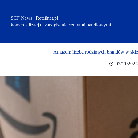
Przejdź
do
treści
SCF News | Retailnet.pl
komercjalizacja i zarządzanie centrami handlowymi
Amazon: liczba rodzimych brandów w sklep
07/11/2025