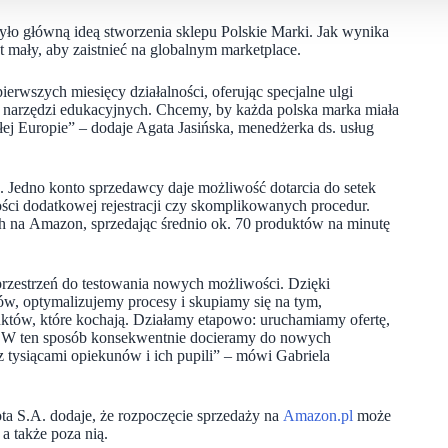
ło główną ideą stworzenia sklepu Polskie Marki. Jak wynika
t mały, aby zaistnieć na globalnym marketplace.
erwszych miesięcy działalności, oferując specjalne ulgi
i narzędzi edukacyjnych. Chcemy, by każda polska marka miała
łej Europie” – dodaje Agata Jasińska, menedżerka ds. usług
. Jedno konto sprzedawcy daje możliwość dotarcia do setek
ci dodatkowej rejestracji czy skomplikowanych procedur.
ych na Amazon, sprzedając średnio ok. 70 produktów na minutę
 przestrzeń do testowania nowych możliwości. Dzięki
ów, optymalizujemy procesy i skupiamy się na tym,
duktów, które kochają. Działamy etapowo: uruchamiamy ofertę,
ć. W ten sposób konsekwentnie docieramy do nowych
z tysiącami opiekunów i ich pupili” – mówi Gabriela
a S.A. dodaje, że rozpoczęcie sprzedaży na
Amazon.pl
może
a także poza nią.