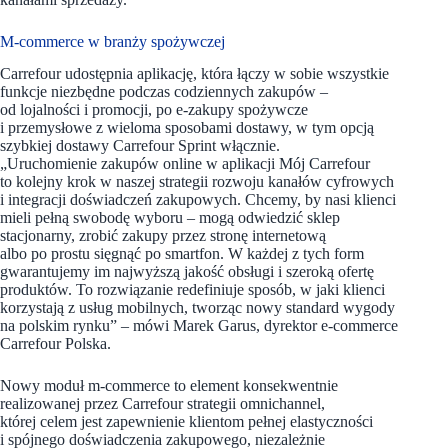
M-commerce w branży spożywczej
Carrefour udostępnia aplikację, która łączy w sobie wszystkie
funkcje niezbędne podczas codziennych zakupów –
od lojalności i promocji, po e-zakupy spożywcze
i przemysłowe z wieloma sposobami dostawy, w tym opcją
szybkiej dostawy Carrefour Sprint włącznie.
„Uruchomienie zakupów online w aplikacji Mój Carrefour
to kolejny krok w naszej strategii rozwoju kanałów cyfrowych
i integracji doświadczeń zakupowych. Chcemy, by nasi klienci
mieli pełną swobodę wyboru – mogą odwiedzić sklep
stacjonarny, zrobić zakupy przez stronę internetową
albo po prostu sięgnąć po smartfon. W każdej z tych form
gwarantujemy im najwyższą jakość obsługi i szeroką ofertę
produktów. To rozwiązanie redefiniuje sposób, w jaki klienci
korzystają z usług mobilnych, tworząc nowy standard wygody
na polskim rynku” – mówi Marek Garus, dyrektor e-commerce
Carrefour Polska.
Nowy moduł m-commerce to element konsekwentnie
realizowanej przez Carrefour strategii omnichannel,
której celem jest zapewnienie klientom pełnej elastyczności
i spójnego doświadczenia zakupowego, niezależnie