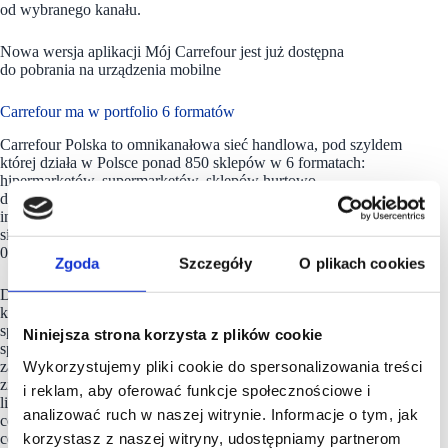
od wybranego kanału.
Nowa wersja aplikacji Mój Carrefour jest już dostępna
do pobrania na urządzenia mobilne
Carrefour ma w portfolio 6 formatów
Carrefour Polska to omnikanałowa sieć handlowa, pod szyldem
której działa w Polsce ponad 850 sklepów w 6 formatach:
hipermarketów, supermarketów, sklepów hurtowo-
dyskontowych, osiedlowych i specjalistycznych oraz sklepu
internetowego. Carrefour jest w Polsce również właścicielem
sieci 20 centrów handlowych o łącznej powierzchni ponad 230
000 GLA oraz sieci 40 stacji paliw.
Zgoda
Szczegóły
O plikach cookies
Dzięki multiformatowej sieci ponad 14 000 sklepów w 40
krajach,
Grupa Carrefour
jest jednym z wiodących
sprzedawców żywności na świecie. W 2023 r. sieć odnotowała
Niniejsza strona korzysta z plików cookie
sprzedaż na poziomie 94,1 miliarda euro. Grupa Carrefour
Wykorzystujemy pliki cookie do spersonalizowania treści
zatrudnia obecnie ponad 300 000 pracowników w sklepach
zintegrowanych, którzy pomagają uczynić markę światowym
i reklam, aby oferować funkcje społecznościowe i
liderem w transformacji żywności dla wszystkich, oferując
analizować ruch w naszej witrynie. Informacje o tym, jak
codziennie żywność wysokiej jakości, dostępną i w rozsądnej
korzystasz z naszej witryny, udostępniamy partnerom
cenie. Pod szyldami
Carrefour
na całym świecie pracuje ponad