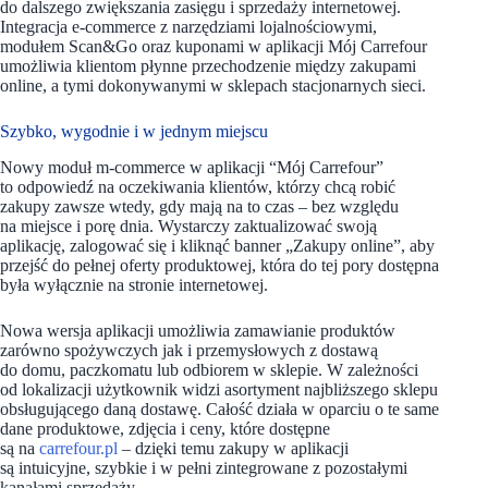
do dalszego zwiększania zasięgu i sprzedaży internetowej.
Integracja e-commerce z narzędziami lojalnościowymi,
modułem Scan&Go oraz kuponami w aplikacji Mój Carrefour
umożliwia klientom płynne przechodzenie między zakupami
online, a tymi dokonywanymi w sklepach stacjonarnych sieci.
Szybko, wygodnie i w jednym miejscu
Nowy moduł m-commerce w aplikacji “Mój Carrefour”
to odpowiedź na oczekiwania klientów, którzy chcą robić
zakupy zawsze wtedy, gdy mają na to czas – bez względu
na miejsce i porę dnia. Wystarczy zaktualizować swoją
aplikację, zalogować się i kliknąć banner „Zakupy online”, aby
przejść do pełnej oferty produktowej, która do tej pory dostępna
była wyłącznie na stronie internetowej.
Nowa wersja aplikacji umożliwia zamawianie produktów
zarówno spożywczych jak i przemysłowych z dostawą
do domu, paczkomatu lub odbiorem w sklepie. W zależności
od lokalizacji użytkownik widzi asortyment najbliższego sklepu
obsługującego daną dostawę. Całość działa w oparciu o te same
dane produktowe, zdjęcia i ceny, które dostępne
są na
carrefour.pl
– dzięki temu zakupy w aplikacji
są intuicyjne, szybkie i w pełni zintegrowane z pozostałymi
kanałami sprzedaży.