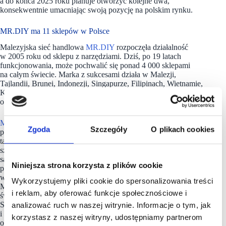
a do końca 2025 roku planuje otworzyć kolejne dwa,
konsekwentnie umacniając swoją pozycję na polskim rynku.
MR.DIY ma 11 sklepów w Polsce
Malezyjska sieć handlowa
MR.DIY
rozpoczęła działalność
w 2005 roku od sklepu z narzędziami. Dziś, po 19 latach
funkcjonowania, może pochwalić się ponad 4 000 sklepami
na całym świecie. Marka z sukcesami działa w Malezji,
Tajlandii, Brunei, Indonezji, Singapurze, Filipinach, Wietnamie,
Kambodży, Indiach, Bangladeszu, a także w Turcji
oraz Hiszpanii.
MR.DIY
to pochodząca z Malezji sieć sklepów, oferująca
Zgoda
Szczegóły
O plikach cookies
ponad 6 tys. produktów codziennego użytku z 10 kategorii,
takich jak: artykuły gospodarstwa domowego, dekoracyjne,
szkolne i biurowe, narzędzia do majsterkowania, akcesoria
samochodowe, a także zabawki i artykuły dla zwierząt. Oprócz
Niniejsza strona korzysta z plików cookie
produktów marki własnej, klienci znajdą na półkach również
wiele dobrze znanych marek w konkurencyjnych cenach. Sieć
Wykorzystujemy pliki cookie do spersonalizowania treści
MR.DIY aktualnie posiada ponad 5000 sklepów na całym
i reklam, aby oferować funkcje społecznościowe i
świecie, w tym w Malezji, Tajlandii, Brunei, Indonezji,
Singapurze, Filipinach, Wietnamie, Kambodży, Indiach
analizować ruch w naszej witrynie. Informacje o tym, jak
i Bangladeszu, a także w RPA, Turcji, Hiszpanii. W Polsce
korzystasz z naszej witryny, udostępniamy partnerom
obecna jest od listopada 2024 roku.