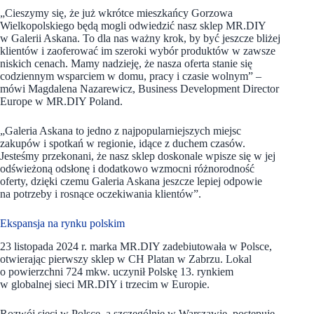
„Cieszymy się, że już wkrótce mieszkańcy Gorzowa
Wielkopolskiego będą mogli odwiedzić nasz sklep MR.DIY
w Galerii Askana. To dla nas ważny krok, by być jeszcze bliżej
klientów i zaoferować im szeroki wybór produktów w zawsze
niskich cenach. Mamy nadzieję, że nasza oferta stanie się
codziennym wsparciem w domu, pracy i czasie wolnym” –
mówi Magdalena Nazarewicz, Business Development Director
Europe w MR.DIY Poland.
„Galeria Askana to jedno z najpopularniejszych miejsc
zakupów i spotkań w regionie, idące z duchem czasów.
Jesteśmy przekonani, że nasz sklep doskonale wpisze się w jej
odświeżoną odsłonę i dodatkowo wzmocni różnorodność
oferty, dzięki czemu Galeria Askana jeszcze lepiej odpowie
na potrzeby i rosnące oczekiwania klientów”.
Ekspansja na rynku polskim
23 listopada 2024 r. marka MR.DIY zadebiutowała w Polsce,
otwierając pierwszy sklep w CH Platan w Zabrzu. Lokal
o powierzchni 724 mkw. uczynił Polskę 13. rynkiem
w globalnej sieci MR.DIY i trzecim w Europie.
Rozwój sieci w Polsce, a szczególnie w Warszawie, postępuje