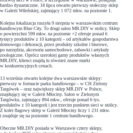
bardzo dynamicznie. 18 lipca otwarto pierwszy stołeczny sklep
w Galerii Wileńskiej, zajmujący 1 072 mkw. na poziomie 1.
Kolejna lokalizacja ruszyła 9 sierpnia w warszawskim centrum
handlowym Blue City. To drugi salon MR.DIY w stolicy. Sklep
o powierzchni 599 mkw. na poziomie +2 oferuje ponad 6
tysięcy produktów z 10 kategorii – od artykułów gospodarstwa
domowego i dekoracji, przez produkty szkolne i biurowe,
po narzędzia, akcesoria samochodowe, zabawki i artykuły
zoologiczne. Oprócz szerokiej gamy produktów własnych
MR.DIY, klienci znajdą tu również znane marki
w konkurencyjnych cenach.
13 września otwarto kolejne dwa warszawskie sklepy:
pierwszy w formacie parku handlowego – w CH Zielony
Targówek – oraz największy sklep MR.DIY w Polsce,
znajdujący się w Galerii Młociny. Salon w Zielonym
Targówku, zajmujący 894 mkw., oferuje ponad 6 tys.
produktów z 10 kategorii i jest trzecim punktem sieci w stolicy.
Z kolei flagowy sklep w Galerii Młociny liczy 1 231 mkw.
i znajduje się na poziomie 1 centrum handlowego.
Obecnie MR.DIY posiada w Warszawie cztery sklepy,