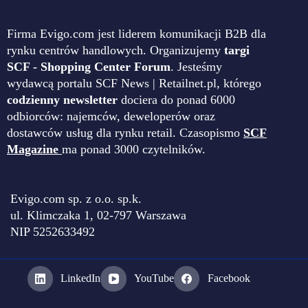
Firma Evigo.com jest liderem komunikacji B2B dla
rynku centrów handlowych. Organizujemy
targi
SCF - Shopping Center Forum
. Jesteśmy
wydawcą portalu SCF News | Retailnet.pl, którego
codzienny newsletter
dociera do ponad 6000
odbiorców: najemców, deweloperów oraz
dostawców usług dla rynku retail. Czasopismo
SCF
Magazine
ma ponad 3000 czytelników.
Evigo.com sp. z o.o. sp.k.
ul. Klimczaka 1, 02-797 Warszawa
NIP 5252633492
LinkedIn
YouTube
Facebook