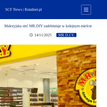
Przejdź
do
SCF News | Retailnet.pl
treści
Malezyjska sieć MR.DIY zadebiutuje w kolejnym mieście
14/11/2025
MR D.I.Y.