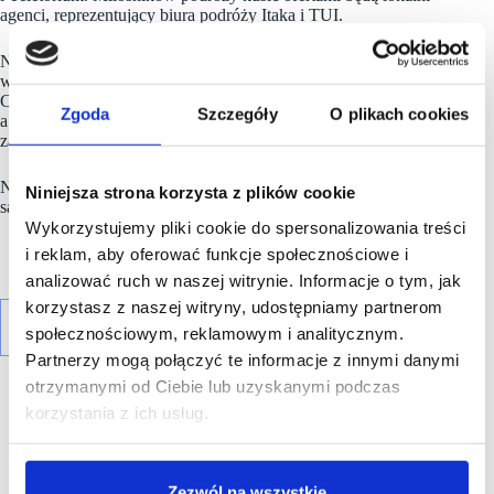
agenci, reprezentujący biura podróży Itaka i TUI.
Nowe centrum zakupów i rozrywki to pierwsze miejsce
w Zawierciu z czterosalowym multipleksem- kinem Planet
Cinema, oferującym najnowsze technologie dźwięku i obrazu,
Zgoda
Szczegóły
O plikach cookies
a także klubem fitnesowym One Gym. Potrzeby codziennych
zakupów zrealizuje market spożywczy Intermarche.
Na miejscu
obiektu
czeka parking mieszczący 525
Niniejsza strona korzysta z plików cookie
samochodów.
Wykorzystujemy pliki cookie do spersonalizowania treści
i reklam, aby oferować funkcje społecznościowe i
analizować ruch w naszej witrynie. Informacje o tym, jak
korzystasz z naszej witryny, udostępniamy partnerom
społecznościowym, reklamowym i analitycznym.
Partnerzy mogą połączyć te informacje z innymi danymi
otrzymanymi od Ciebie lub uzyskanymi podczas
korzystania z ich usług.
R E K L A M A
Zezwól na wszystkie