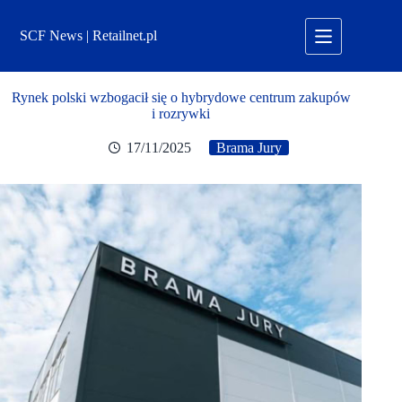
Przejdź
do
SCF News | Retailnet.pl
treści
Rynek polski wzbogacił się o hybrydowe centrum zakupów
i rozrywki
17/11/2025
Brama Jury