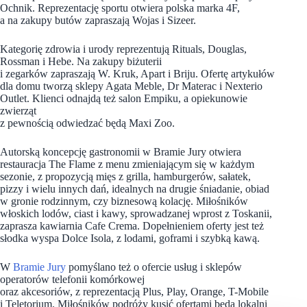
Ochnik. Reprezentację sportu otwiera polska marka 4F,
a na zakupy butów zapraszają Wojas i Sizeer.
Kategorię zdrowia i urody reprezentują Rituals, Douglas,
Rossman i Hebe. Na zakupy biżuterii
i zegarków zapraszają W. Kruk, Apart i Briju. Ofertę artykułów
dla domu tworzą sklepy Agata Meble, Dr Materac i Nexterio
Outlet. Klienci odnajdą też salon Empiku, a opiekunowie
zwierząt
z pewnością odwiedzać będą Maxi Zoo.
Autorską koncepcję gastronomii w Bramie Jury otwiera
restauracja The Flame z menu zmieniającym się w każdym
sezonie, z propozycją mięs z grilla, hamburgerów, sałatek,
pizzy i wielu innych dań, idealnych na drugie śniadanie, obiad
w gronie rodzinnym, czy biznesową kolację. Miłośników
włoskich lodów, ciast i kawy, sprowadzanej wprost z Toskanii,
zaprasza kawiarnia Cafe Crema. Dopełnieniem oferty jest też
słodka wyspa Dolce Isola, z lodami, goframi i szybką kawą.
W
Bramie Jury
pomyślano też o ofercie usług i sklepów
operatorów telefonii komórkowej
oraz akcesoriów, z reprezentacją Plus, Play, Orange, T-Mobile
i Teletorium. Miłośników podróży kusić ofertami będą lokalni