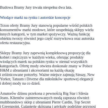
Budowa Bramy Jury trwała niespełna dwa lata.
Wiodące marki na rynku i autorskie koncepcje
Trzon oferty Bramy Jury stanowią popularne wśród polskich
konsumentów marki modowe, które uzupełniają sklepy wielu
innych kategorii, w tym market spożywczy. Ważną funkcję
obiektu tworzy również jego część rozrywkowa oraz autorska
oferta restauracyjna.
Sklepy Bramy Jury zapewnią kompleksową propozycję dla
kobiet i mężczyzn w każdym wieku, oferując produkty
wiodących marek na polskim rynku w niemal wszystkich
kategoriach. Ofertę mody otwiera doskonale znany w Polsce
H&M z ubraniami i akcesoriami na każdą okazję
i zróżnicowane potrzeby. Ważne miejsce zajmują Sinsay, New
Yorker, Tatuum i Diverse dla miłośników sportowej elegancji
i dobrej mody na co dzień.
Amatorów dżinsu przekona z pewnością Big Star i Silesia
Jeans. Klientów zainteresowanych modą zaprasza również
multibrandowy sklep z ubraniami Pierre Cardin, Top Secret
i Greenpoint. Galanterię skórzaną i artykuły podróżne przynosi