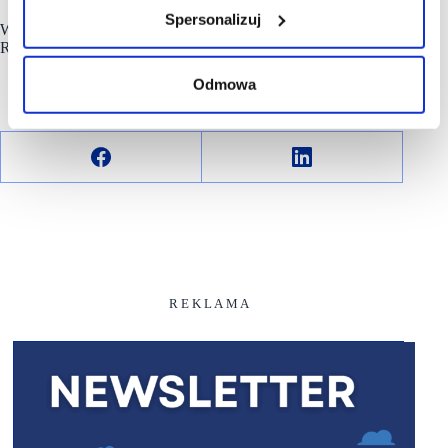
Spersonalizuj
Właścicielem i zarządcą
Silesia City Center
jest NEPI
Rockcastle Sp. z o.o.
Odmowa
R E K L A M A