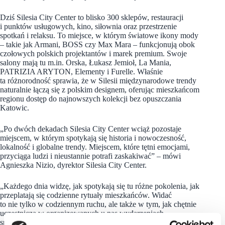
Dziś Silesia City Center to blisko 300 sklepów, restauracji
i punktów usługowych, kino, siłownia oraz przestrzenie
spotkań i relaksu. To miejsce, w którym światowe ikony mody
– takie jak Armani, BOSS czy Max Mara – funkcjonują obok
czołowych polskich projektantów i marek premium. Swoje
salony mają tu m.in. Orska, Łukasz Jemioł, La Mania,
PATRIZIA ARYTON, Elementy i Furelle. Właśnie
ta różnorodność sprawia, że w Silesii międzynarodowe trendy
naturalnie łączą się z polskim designem, oferując mieszkańcom
regionu dostęp do najnowszych kolekcji bez opuszczania
Katowic.
„Po dwóch dekadach Silesia City Center wciąż pozostaje
miejscem, w którym spotykają się historia i nowoczesność,
lokalność i globalne trendy. Miejscem, które tętni emocjami,
przyciąga ludzi i nieustannie potrafi zaskakiwać” – mówi
Agnieszka Nizio, dyrektor Silesia City Center.
„Każdego dnia widzę, jak spotykają się tu różne pokolenia, jak
przeplatają się codzienne rytuały mieszkańców. Widać
to nie tylko w codziennym ruchu, ale także w tym, jak chętnie
uczestniczą w organizowanych u nas wydarzeniach
specjalnych, różnego rodzaju akcjach, eventach. To wszystko