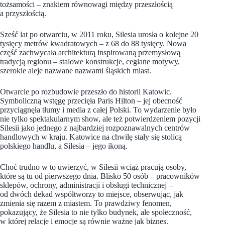
tożsamości – znakiem równowagi między przeszłością
a przyszłością.
Sześć lat po otwarciu, w 2011 roku, Silesia urosła o kolejne 20
tysięcy metrów kwadratowych – z 68 do 88 tysięcy. Nowa
część zachwycała architekturą inspirowaną przemysłową
tradycją regionu – stalowe konstrukcje, ceglane motywy,
szerokie aleje nazwane nazwami śląskich miast.
Otwarcie po rozbudowie przeszło do historii Katowic.
Symboliczną wstęgę przecięła Paris Hilton – jej obecność
przyciągnęła tłumy i media z całej Polski. To wydarzenie było
nie tylko spektakularnym show, ale też potwierdzeniem pozycji
Silesii jako jednego z najbardziej rozpoznawalnych centrów
handlowych w kraju. Katowice na chwilę stały się stolicą
polskiego handlu, a Silesia – jego ikoną.
Choć trudno w to uwierzyć, w Silesii wciąż pracują osoby,
które są tu od pierwszego dnia. Blisko 50 osób – pracowników
sklepów, ochrony, administracji i obsługi technicznej –
od dwóch dekad współtworzy to miejsce, obserwując, jak
zmienia się razem z miastem. To prawdziwy fenomen,
pokazujący, że Silesia to nie tylko budynek, ale społeczność,
w której relacje i emocje są równie ważne jak biznes.