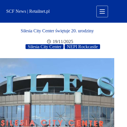
Przejdź
do
SCF News | Retailnet.pl
treści
Silesia City Center świętuje 20. urodziny
19/11/2025
Silesia City Center
NEPI Rockcastle