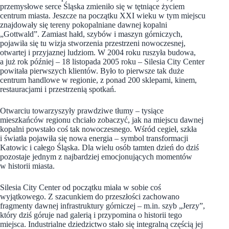
przemysłowe serce Śląska zmieniło się w tętniące życiem
centrum miasta. Jeszcze na początku XXI wieku w tym miejscu
znajdowały się tereny pokopalniane dawnej kopalni
„Gottwald”. Zamiast hałd, szybów i maszyn górniczych,
pojawiła się tu wizja stworzenia przestrzeni nowoczesnej,
otwartej i przyjaznej ludziom. W 2004 roku ruszyła budowa,
a już rok później – 18 listopada 2005 roku – Silesia City Center
powitała pierwszych klientów. Było to pierwsze tak duże
centrum handlowe w regionie, z ponad 200 sklepami, kinem,
restauracjami i przestrzenią spotkań.
Otwarciu towarzyszyły prawdziwe tłumy – tysiące
mieszkańców regionu chciało zobaczyć, jak na miejscu dawnej
kopalni powstało coś tak nowoczesnego. Wśród cegieł, szkła
i światła pojawiła się nowa energia – symbol transformacji
Katowic i całego Śląska. Dla wielu osób tamten dzień do dziś
pozostaje jednym z najbardziej emocjonujących momentów
w historii miasta.
Silesia City Center od początku miała w sobie coś
wyjątkowego. Z szacunkiem do przeszłości zachowano
fragmenty dawnej infrastruktury górniczej – m.in. szyb „Jerzy”,
który dziś góruje nad galerią i przypomina o historii tego
miejsca. Industrialne dziedzictwo stało się integralną częścią jej