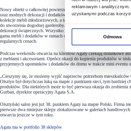
reklamowym i analitycznym. 
Nowy obiekt o całkowitej powierzchni ponad 17 tysięcy metrów kwad
uzyskanymi podczas korzysta
oraz modnych dekoracji i dodatków dla domu. W ofercie znaleźć można 
kolekcje mebli młodzieżowych, a także studio projektowania mebli 
do stworzenia dogodnej garderoby. W ramach akcesoriów Agata oferuje 
dekoracji świątecznych. Wszystko to w wielu stylach wnętrzarskich or
gama mebli i dodatków w ramach oferty „Zobacz jak Tanio”, czyli to
Odmowa
regularnych cenach.
Podczas weekendu otwarcia na klientów Agaty czekają dodatkowe atr
z meblami i akcesoriami. Oprócz okazji do kupienia produktów w niski
przyjemnych upominków i dodatków do domu w trakcie mini eventu 
„Cieszymy się, że możemy wyjść naprzeciw potrzebom mieszkańców Ols
Olsztyn był dotychczas luką na mapie z punktami sieci, tym bardziej 
produktów. Dla niektórych może to być pierwsza okazja do zrobieni
Gurban, dyrektor operacyjny Agata S.A.
Olsztyński salon jest już 38. punktem Agaty na mapie Polski. Firma 
pierwsze dwa mniejsze sklepy zlokalizowane w galeriach handlowych 
otwarcia jeszcze w tym roku.
Agata ma w portfolio 38 sklepów