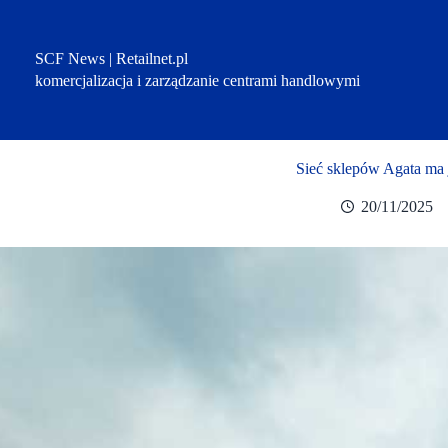
Przejdź
do
treści
SCF News | Retailnet.pl
komercjalizacja i zarządzanie centrami handlowymi
Sieć sklepów Agata ma j
20/11/2025