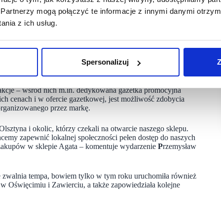
Partnerzy mogą połączyć te informacje z innymi danymi otrzym
ratowych obejmuje sklep wypełniony bogatą ofertą mebli
nia z ich usług.
m.in. meble do salonu, sypialni, czy jadalni, materace,
kuchennych pod wymiar pomieszczenia i modułowych szaf
też lampy, dywany, tekstylia, akcesoria do kuchni i setki
az w cenach na każdą kieszeń. Na uwagę zasługuje także cała
warów zgodnych z aktualnymi trendami w bardzo niskich,
Spersonalizuj
Z
akcje – wśród nich m.in. dedykowana gazetka promocyjna
ch cenach i w ofercie gazetkowej, jest możliwość zdobycia
organizowanego przez markę.
ztyna i okolic, którzy czekali na otwarcie naszego sklepu.
chcemy zapewnić lokalnej społeczności pełen dostęp do naszych
a zakupów w sklepie Agata – komentuje wydarzenie
P
rzemysław
nie zwalnia tempa, bowiem tylko w tym roku uruchomiła również
w Oświęcimiu i Zawierciu, a także zapowiedziała kolejne