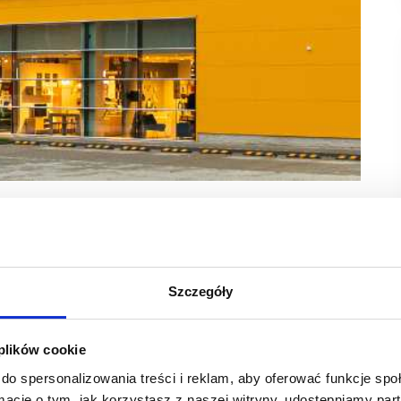
owo otwartym sklepie Agata przy al. gen. Sikorskiego.
ierzchni ponad 17 tys. mkw., w przedświątecznym
posażenia domu.
Szczegóły
szereg atrakcji.
 plików cookie
ami do wnętrz, na który od miesięcy czekali mieszkańcy
a; teraz sieć Agata zaprezentowała efekty wielomiesięcznych
do spersonalizowania treści i reklam, aby oferować funkcje sp
ormacje o tym, jak korzystasz z naszej witryny, udostępniamy p