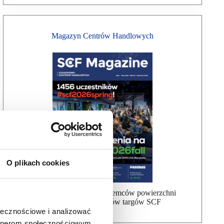
Magazyn Centrów Handlowych
O plikach cookies
Bezpłatna wysyłka dla najemców powierzchni
handlowej, uczestników targów SCF
ołecznościowe i analizować
artnerom społecznościowym,