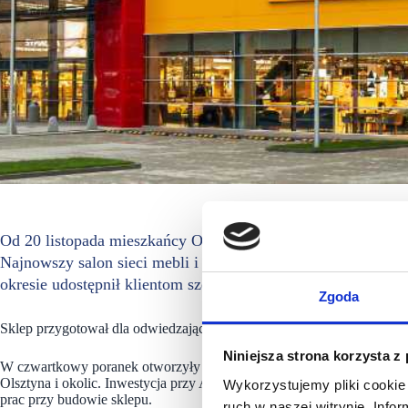
Od 20 listopada mieszkańcy Olsztyna mogą robić zakupy w n
Najnowszy salon sieci mebli i akcesoriów do wnętrz, o pow
okresie udostępnił klientom szeroką ofertę produktów do wy
Zgoda
Sklep przygotował dla odwiedzających specjalną gazetkę promocyjną i 
Niniejsza strona korzysta z
W czwartkowy poranek otworzyły się drzwi sklepu z meblami i dodatk
Olsztyna i okolic. Inwestycja przy Al. Sikorskiego znana była od dawn
Wykorzystujemy pliki cookie 
prac przy budowie sklepu.
ruch w naszej witrynie. Inf