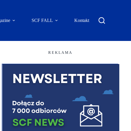
azine
SCF FALL
Kontakt
R E K L A M A