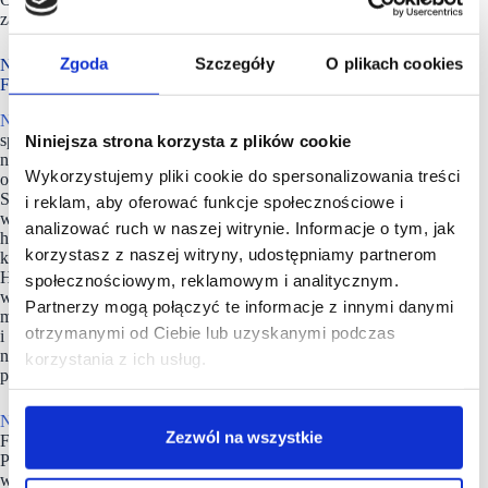
zakończyły prace remontowe.
Zgoda
Szczegóły
O plikach cookies
NEINVER w Polsce zarządza siecią pięciu outletów
FACTORY
NEINVER
to hiszpańska, międzynarodowa firma
specjalizująca się w budowie oraz inwestycjach na rynku
Niniejsza strona korzysta z plików cookie
nieruchomości i zarządzaniu nimi. Czołowy operator centrów
Wykorzystujemy pliki cookie do spersonalizowania treści
outlet w Hiszpanii i Polsce, posiada dwie marki własne: The
Style Outlets i FACTORY. Spółka NEINVER, założona
i reklam, aby oferować funkcje społecznościowe i
w 1969 roku, zarządza 17 centrami outlet i 4 parkami
analizować ruch w naszej witrynie. Informacje o tym, jak
handlowymi, współpracując z ponad 800 markami w sześciu
korzystasz z naszej witryny, udostępniamy partnerom
krajach europejskich: Francji, Niemczech, Włoszech, Polsce,
Hiszpanii i Holandii.
W ramach zaangażowania
społecznościowym, reklamowym i analitycznym.
w zrównoważony rozwój, strategia firmy Building Tomorrow
Partnerzy mogą połączyć te informacje z innymi danymi
ma na celu wywarcie pozytywnego wpływu na społeczności
otrzymanymi od Ciebie lub uzyskanymi podczas
i środowisko naturalne, zwiększenie odporności firmy
na trudności rynkowe oraz podniesienie zaangażowania
korzystania z ich usług.
pracowników.
NEINVER
w Polsce zarządza siecią pięciu outletów
Zezwól na wszystkie
FACTORY: w Warszawie (Annopol i Ursus), Krakowie,
Poznaniu i Gliwicach oraz parkiem handlowym Futura
w Krakowie. To oferta ponad 400 sklepów z produktami marek