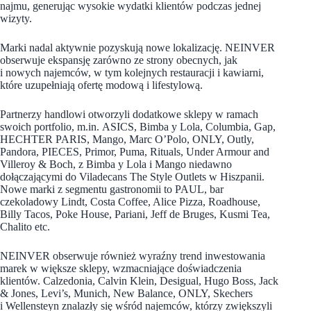
najmu, generując wysokie wydatki klientów podczas jednej
wizyty.
Marki nadal aktywnie pozyskują nowe lokalizację. NEINVER
obserwuje ekspansję zarówno ze strony obecnych, jak
i nowych najemców, w tym kolejnych restauracji i kawiarni,
które uzupełniają ofertę modową i lifestylową.
Partnerzy handlowi otworzyli dodatkowe sklepy w ramach
swoich portfolio, m.in. ASICS, Bimba y Lola, Columbia, Gap,
HECHTER PARIS, Mango, Marc O’Polo, ONLY, Outly,
Pandora, PIECES, Primor, Puma, Rituals, Under Armour and
Villeroy & Boch, z Bimba y Lola i Mango niedawno
dołączającymi do Viladecans The Style Outlets w Hiszpanii.
Nowe marki z segmentu gastronomii to PAUL, bar
czekoladowy Lindt, Costa Coffee, Alice Pizza, Roadhouse,
Billy Tacos, Poke House, Pariani, Jeff de Bruges, Kusmi Tea,
Chalito etc.
NEINVER obserwuje również wyraźny trend inwestowania
marek w większe sklepy, wzmacniające doświadczenia
klientów. Calzedonia, Calvin Klein, Desigual, Hugo Boss, Jack
& Jones, Levi’s, Munich, New Balance, ONLY, Skechers
i Wellensteyn znalazły się wśród najemców, którzy zwiększyli