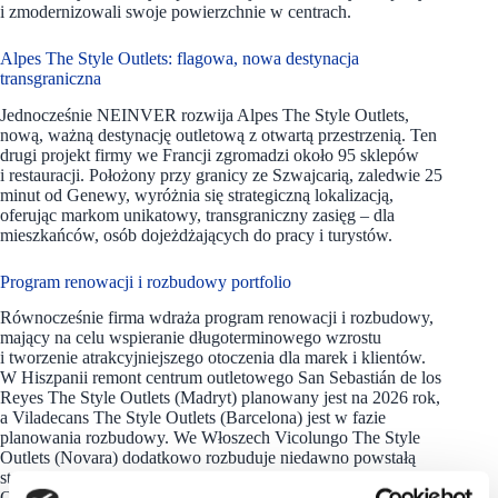
i zmodernizowali swoje powierzchnie w centrach.
Alpes The Style Outlets: flagowa, nowa destynacja
transgraniczna
Jednocześnie NEINVER rozwija Alpes The Style Outlets,
nową, ważną destynację outletową z otwartą przestrzenią. Ten
drugi projekt firmy we Francji zgromadzi około 95 sklepów
i restauracji. Położony przy granicy ze Szwajcarią, zaledwie 25
minut od Genewy, wyróżnia się strategiczną lokalizacją,
oferując markom unikatowy, transgraniczny zasięg – dla
mieszkańców, osób dojeżdżających do pracy i turystów.
Program renowacji i rozbudowy portfolio
Równocześnie firma wdraża program renowacji i rozbudowy,
mający na celu wspieranie długoterminowego wzrostu
i tworzenie atrakcyjniejszego otoczenia dla marek i klientów.
W Hiszpanii remont centrum outletowego San Sebastián de los
Reyes The Style Outlets (Madryt) planowany jest na 2026 rok,
a Viladecans The Style Outlets (Barcelona) jest w fazie
planowania rozbudowy. We Włoszech Vicolungo The Style
Outlets (Novara) dodatkowo rozbuduje niedawno powstałą
strefę gastronomiczną Food Plaza. Z kolei Las Rozas The Style
Outlets (Madryt) i Castel Guelfo The Style Outlets (Bolonia)