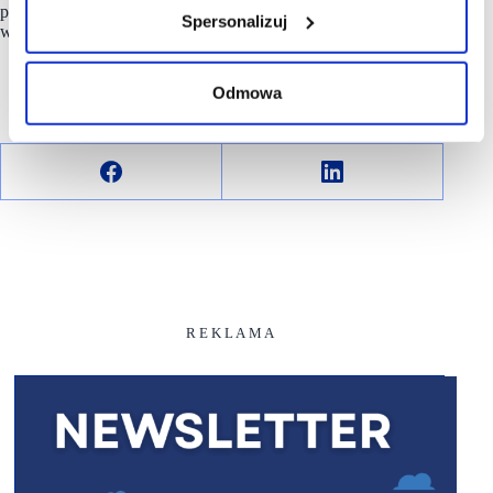
premium i średniego segmentu niemal wszystkich branż,
Spersonalizuj
w cenach stale obniżonych do 70%.
Odmowa
R E K L A M A