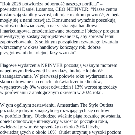
“Rok 2025 potwierdza odporność naszego portfela” –
powiedział Daniel Losantos, CEO NEINVER. “Nasze centra
dostarczają stabilny wzrost, oferując markom pewność, że będą
mogły się z nami rozwijać. Konsumenci wyraźnie poszukują
wartości i doświadczeń, a nasza strategia handlowa
i marketingowa, zmodernizowane otoczenie i bieżący program
inwestycyjny zostały zaprojektowane tak, aby sprostać temu
zapotrzebowaniu. Z solidnym początkiem czwartego kwartału
wkraczamy w okres handlowy kończący rok, dobrze
przygotowani do kolejnej fazy wzrostu”.
Flagowe wydarzenia NEINVER pozostają ważnym motorem
napędowym frekwencji i sprzedaży, budując lojalność
i zaangażowanie. W pierwszej połowie roku wydarzenia te,
skoncentrowane na cenach i doświadczeniu klientów,
wygenerowały 8% wzrost odwiedzin i 13% wzrost sprzedaży
w porównaniu z analogicznym okresem w 2024 roku.
W tym ogólnym zestawieniu, Amsterdam The Style Outlets
pozostaje jednym z najszybciej rozwijających się centrów
w portfolio firmy. Obchodząc właśnie piątą rocznicę powstania,
obiekt odnotowuje intensywny wzrost od początku roku,
zwiększając wartość sprzedaży o około 20% i liczbę
odwiedzających o około 10%. Outlet utrzymuje wysoki poziom