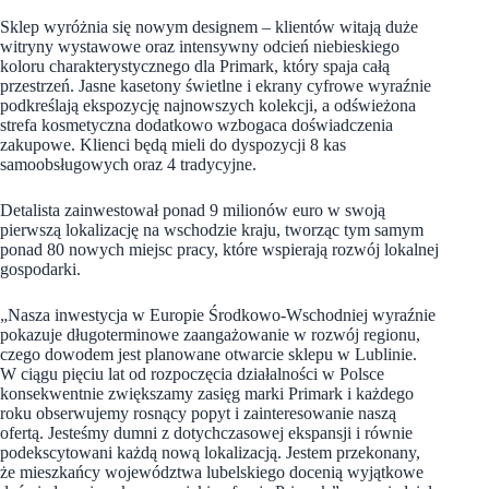
Sklep wyróżnia się nowym designem – klientów witają duże
witryny wystawowe oraz intensywny odcień niebieskiego
koloru charakterystycznego dla Primark, który spaja całą
przestrzeń. Jasne kasetony świetlne i ekrany cyfrowe wyraźnie
podkreślają ekspozycję najnowszych kolekcji, a odświeżona
strefa kosmetyczna dodatkowo wzbogaca doświadczenia
zakupowe. Klienci będą mieli do dyspozycji 8 kas
samoobsługowych oraz 4 tradycyjne.
Detalista zainwestował ponad 9 milionów euro w swoją
pierwszą lokalizację na wschodzie kraju, tworząc tym samym
ponad 80 nowych miejsc pracy, które wspierają rozwój lokalnej
gospodarki.
„Nasza inwestycja w Europie Środkowo-Wschodniej wyraźnie
pokazuje długoterminowe zaangażowanie w rozwój regionu,
czego dowodem jest planowane otwarcie sklepu w Lublinie.
W ciągu pięciu lat od rozpoczęcia działalności w Polsce
konsekwentnie zwiększamy zasięg marki Primark i każdego
roku obserwujemy rosnący popyt i zainteresowanie naszą
ofertą. Jesteśmy dumni z dotychczasowej ekspansji i równie
podekscytowani każdą nową lokalizacją. Jestem przekonany,
że mieszkańcy województwa lubelskiego docenią wyjątkowe