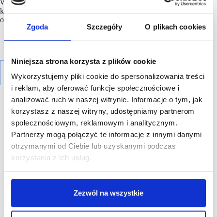
Wschodniej.
Firma
ogłosiła także plany otwarcia dwóch
kolejnych sklepów – w warszawskiej Promenadzie
oraz w Atrium Biała w Białymstoku.
Zgoda
Szczegóły
O plikach cookies
Niniejsza strona korzysta z plików cookie
Wykorzystujemy pliki cookie do spersonalizowania treści
i reklam, aby oferować funkcje społecznościowe i
analizować ruch w naszej witrynie. Informacje o tym, jak
korzystasz z naszej witryny, udostępniamy partnerom
społecznościowym, reklamowym i analitycznym.
Partnerzy mogą połączyć te informacje z innymi danymi
R E K L A M A
otrzymanymi od Ciebie lub uzyskanymi podczas
korzystania z ich usług.
Zezwól na wszystkie