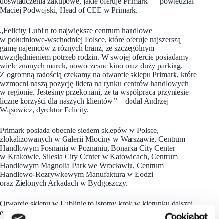
doświadczenia zakupowe, jakie oferuje Primark
”
– powiedział
Maciej Podwojski, Head of CEE w Primark.
„Felicity Lublin to największe centrum handlowe
w południowo-wschodniej Polsce, które oferuje najszerszą
gamę najemców z różnych branż, ze szczególnym
uwzględnieniem potrzeb rodzin. W swojej ofercie posiadamy
wiele znanych marek, nowoczesne kino oraz duży parking.
Z ogromną radością czekamy na otwarcie sklepu Primark, które
wzmocni naszą pozycję lidera na rynku centrów handlowych
w regionie. Jesteśmy przekonani, że ta współpraca przyniesie
liczne korzyści dla naszych klientów
”
– dodał Andrzej
Wąsowicz, dyrektor Felicity.
Primark posiada obecnie siedem sklepów w Polsce,
zlokalizowanych w Galerii Młociny w Warszawie, Centrum
Handlowym Posnania w Poznaniu, Bonarka City Center
w Krakowie, Silesia City Center w Katowicach, Centrum
Handlowym Magnolia Park we Wrocławiu, Centrum
Handlowo-Rozrywkowym Manufaktura w Łodzi
oraz Zielonych Arkadach w Bydgoszczy.
Otwarcie sklepu w Lublinie to istotny krok w kierunku dalszej
ekspansji
Primark
w Polsce oraz w regionie Europy Środkowo-