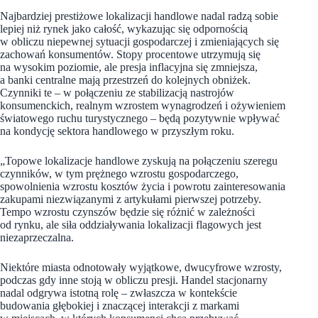
Najbardziej prestiżowe lokalizacji handlowe nadal radzą sobie
lepiej niż rynek jako całość, wykazując się odpornością
w obliczu niepewnej sytuacji gospodarczej i zmieniających się
zachowań konsumentów. Stopy procentowe utrzymują się
na wysokim poziomie, ale presja inflacyjna się zmniejsza,
a banki centralne mają przestrzeń do kolejnych obniżek.
Czynniki te – w połączeniu ze stabilizacją nastrojów
konsumenckich, realnym wzrostem wynagrodzeń i ożywieniem
światowego ruchu turystycznego – będą pozytywnie wpływać
na kondycję sektora handlowego w przyszłym roku.
„Topowe lokalizacje handlowe zyskują na połączeniu szeregu
czynników, w tym prężnego wzrostu gospodarczego,
spowolnienia wzrostu kosztów życia i powrotu zainteresowania
zakupami niezwiązanymi z artykułami pierwszej potrzeby.
Tempo wzrostu czynszów będzie się różnić w zależności
od rynku, ale siła oddziaływania lokalizacji flagowych jest
niezaprzeczalna.
Niektóre miasta odnotowały wyjątkowe, dwucyfrowe wzrosty,
podczas gdy inne stoją w obliczu presji. Handel stacjonarny
nadal odgrywa istotną rolę – zwłaszcza w kontekście
budowania głębokiej i znaczącej interakcji z markami