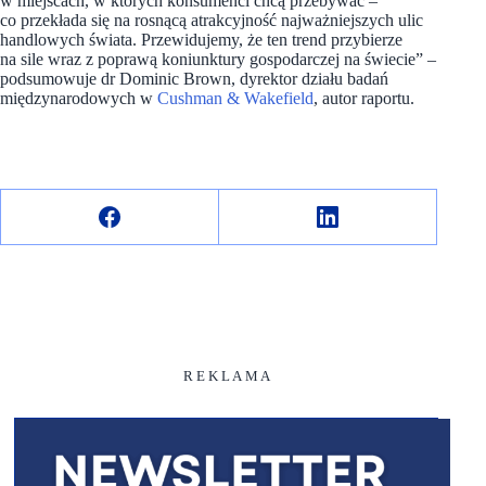
w miejscach, w których konsumenci chcą przebywać –
co przekłada się na rosnącą atrakcyjność najważniejszych ulic
handlowych świata. Przewidujemy, że ten trend przybierze
na sile wraz z poprawą koniunktury gospodarczej na świecie” –
podsumowuje dr Dominic Brown, dyrektor działu badań
międzynarodowych w
Cushman & Wakefield
, autor raportu.
R E K L A M A