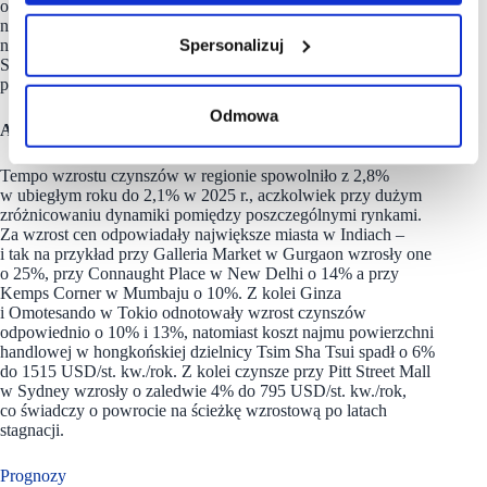
o ponad 8%, oferując atrakcyjne lokale przy czynszach
niższych o ok. 30-50%. Warto również zwrócić uwagę
Spersonalizuj
na odwrócenie trendu w Kanadzie, gdzie czynsze przy Robson
Street w Vancouver wzrosły w 2025 roku o 20%
po ubiegłorocznym spadku o 25%.
Odmowa
Azja i Pacyfik
Tempo wzrostu czynszów w regionie spowolniło z 2,8%
w ubiegłym roku do 2,1% w 2025 r., aczkolwiek przy dużym
zróżnicowaniu dynamiki pomiędzy poszczególnymi rynkami.
Za wzrost cen odpowiadały największe miasta w Indiach –
i tak na przykład przy Galleria Market w Gurgaon wzrosły one
o 25%, przy Connaught Place w New Delhi o 14% a przy
Kemps Corner w Mumbaju o 10%. Z kolei Ginza
i Omotesando w Tokio odnotowały wzrost czynszów
odpowiednio o 10% i 13%, natomiast koszt najmu powierzchni
handlowej w hongkońskiej dzielnicy Tsim Sha Tsui spadł o 6%
do 1515 USD/st. kw./rok. Z kolei czynsze przy Pitt Street Mall
w Sydney wzrosły o zaledwie 4% do 795 USD/st. kw./rok,
co świadczy o powrocie na ścieżkę wzrostową po latach
stagnacji.
Prognozy