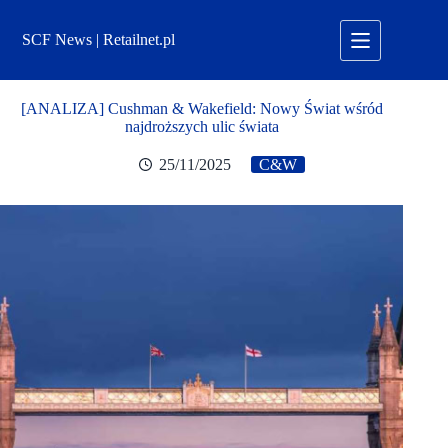
Przejdź
do
SCF News | Retailnet.pl
treści
[ANALIZA] Cushman & Wakefield: Nowy Świat wśród
najdroższych ulic świata
25/11/2025
C&W