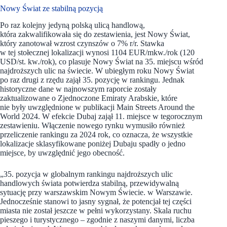
Nowy Świat ze stabilną pozycją
Po raz kolejny jedyną polską ulicą handlową,
która zakwalifikowała się do zestawienia, jest Nowy Świat,
który zanotował wzrost czynszów o 7% r/r. Stawka
w tej stołecznej lokalizacji wynosi 1104 EUR/mkw./rok (120
USD/st. kw./rok), co plasuje Nowy Świat na 35. miejscu wśród
najdroższych ulic na świecie. W ubiegłym roku Nowy Świat
po raz drugi z rzędu zajął 35. pozycję w rankingu. Jednak
historyczne dane w najnowszym raporcie zostały
zaktualizowane o Zjednoczone Emiraty Arabskie, które
nie były uwzględnione w publikacji Main Streets Around the
World 2024. W efekcie Dubaj zajął 11. miejsce w tegorocznym
zestawieniu. Włączenie nowego rynku wymusiło również
przeliczenie rankingu za 2024 rok, co oznacza, że wszystkie
lokalizacje sklasyfikowane poniżej Dubaju spadły o jedno
miejsce, by uwzględnić jego obecność.
„35. pozycja w globalnym rankingu najdroższych ulic
handlowych świata potwierdza stabilną, przewidywalną
sytuację przy warszawskim Nowym Świecie. w Warszawie.
Jednocześnie stanowi to jasny sygnał, że potencjał tej części
miasta nie został jeszcze w pełni wykorzystany. Skala ruchu
pieszego i turystycznego – zgodnie z naszymi danymi, liczba