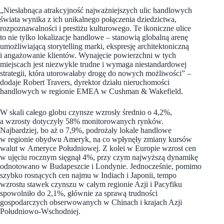
„Niesłabnąca atrakcyjność najważniejszych ulic handlowych
świata wynika z ich unikalnego połączenia dziedzictwa,
rozpoznawalności i prestiżu kulturowego. Te ikoniczne ulice
to nie tylko lokalizacje handlowe – stanowią globalną arenę
umożliwiającą storytelling marki, ekspresję architektoniczną
i angażowanie klientów. Wynajęcie powierzchni w tych
miejscach jest niezwykle trudne i wymaga niestandardowej
strategii, która utorowałaby drogę do nowych możliwości” –
dodaje Robert Travers, dyrektor działu nieruchomości
handlowych w regionie EMEA w Cushman & Wakefield.
W skali całego globu czynsze wzrosły średnio o 4,2%,
a wzrosty dotyczyły 58% monitorowanych rynków.
Najbardziej, bo aż o 7,9%, podrożały lokale handlowe
w regionie obydwu Ameryk, na co wpłynęły zmiany kursów
walut w Ameryce Południowej. Z kolei w Europie wzrost cen
w ujęciu rocznym sięgnął 4%, przy czym najwyższą dynamikę
odnotowano w Budapeszcie i Londynie. Jednocześnie, pomimo
szybko rosnących cen najmu w Indiach i Japonii, tempo
wzrostu stawek czynszu w całym regionie Azji i Pacyfiku
spowolniło do 2,1%, głównie za sprawą trudności
gospodarczych obserwowanych w Chinach i krajach Azji
Południowo-Wschodniej.