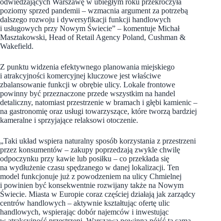
odwiedzających Warszawę w ubiegłym roku przekroczyła
poziomy sprzed pandemii – wzmacnia argument za potrzebą
dalszego rozwoju i dywersyfikacji funkcji handlowych
i usługowych przy Nowym Świecie” – komentuje Michał
Masztakowski, Head of Retail Agency Poland, Cushman &
Wakefield.
Z punktu widzenia efektywnego planowania miejskiego
i atrakcyjności komercyjnej kluczowe jest właściwe
zbalansowanie funkcji w obrębie ulicy. Lokale frontowe
powinny być przeznaczone przede wszystkim na handel
detaliczny, natomiast przestrzenie w bramach i głębi kamienic –
na gastronomię oraz usługi towarzyszące, które tworzą bardziej
kameralne i sprzyjające relaksowi otoczenie.
„Taki układ wspiera naturalny sposób korzystania z przestrzeni
przez konsumentów – zakupy poprzedzają zwykle chwilę
odpoczynku przy kawie lub posiłku – co przekłada się
na wydłużenie czasu spędzanego w danej lokalizacji. Ten
model funkcjonuje już z powodzeniem na ulicy Chmielnej
i powinien być konsekwentnie rozwijany także na Nowym
Świecie. Miasta w Europie coraz częściej działają jak zarządcy
centrów handlowych – aktywnie kształtując ofertę ulic
handlowych, wspierając dobór najemców i inwestując
w atrakcyjność przestrzeni. Warszawa powinna pójść tą samą