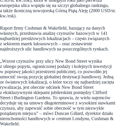
USD/st. kw./rok), która w ubiegłym roku jako pierwsza
europejska ulica wspięła się na szczyt globalnego rankingu,
a także ikoniczną nowojorską Górną Piątą Aleję (2000 USD/st.
kw./rok).
Raport firmy Cushman & Wakefield, bazujący na danych
własnych, przedstawia analizę czynszów bazowych w 141
najbardziej prestiżowych lokalizacjach – często związanych
z sektorem marek luksusowych – oraz zestawienie
najdroższych ulic handlowych na poszczególnych rynkach.
„Wzrost czynszów przy ulicy New Bond Street wynika
z silnego popytu, ograniczonej podaży i kolejnych inwestycji
w poprawę jakości przestrzeni publicznej, co pozwoliło jej
umocnić swoją pozycję globalnej destynacji handlowej. Jedną
ze światowych lokalizacji, o które toczy się najbardziej zacięta
rywalizacja, jest obecnie odcinek New Bond Street
z ekskluzywnymi sklepami jubilerskimi pomiędzy Clifford
Street i Burlington Gardens. To sprawia, że wielu najemców
decyduje się na umowy długoterminowe z wysokimi stawkami
czynszu, aby zapewnić sobie obecność w tym niezwykle
pożądanym miejscu” – mówi Duncan Gillard, dyrektor działu
nieruchomości handlowych w centrum Londynu, Cushman &
Wakefield.