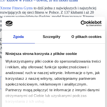
137 klubów w Polsce – dowód, że ten model działa
Xtreme Fitness Gyms
to dziś jedna z największych i najszybciej
rozwijających się sieci fitness w Polsce. Z 137 klubami i aż 20
w samym województwie śląskim, model franczyzowy Xtreme
udowadnia, że połączenie lokalnego zaangażowania i silnej
marki może być jednocześnie biznesowo stabilne i społecznie
potrzebne.
Zgoda
Szczegóły
O plikach cookies
Dla franczyzobiorców oznacza to możliwość inwestowania
kapitału w sektor, który rośnie niezależnie od sezonu i trendów.
A dla klubowiczów – dostęp do jakości, na którą można liczyć:
wyposażenie, atmosfera, support trenerski i standard,
Niniejsza strona korzysta z plików cookie
który pozostaje taki sam w całej Polsce.
Wykorzystujemy pliki cookie do spersonalizowania treści
i reklam, aby oferować funkcje społecznościowe i
analizować ruch w naszej witrynie. Informacje o tym, jak
korzystasz z naszej witryny, udostępniamy partnerom
społecznościowym, reklamowym i analitycznym.
Partnerzy mogą połączyć te informacje z innymi danymi
otrzymanymi od Ciebie lub uzyskanymi podczas
korzystania z ich usług.