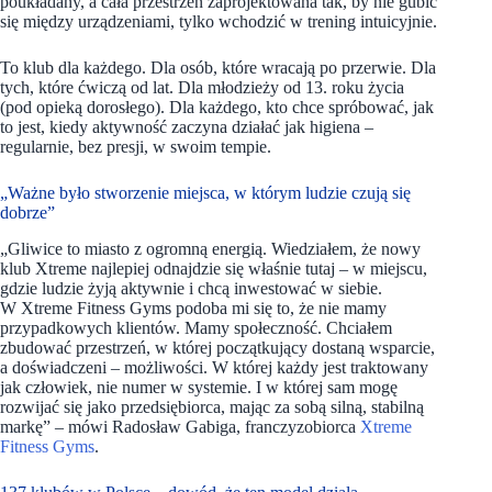
poukładany, a cała przestrzeń zaprojektowana tak, by nie gubić
się między urządzeniami, tylko wchodzić w trening intuicyjnie.
To klub dla każdego. Dla osób, które wracają po przerwie. Dla
tych, które ćwiczą od lat. Dla młodzieży od 13. roku życia
(pod opieką dorosłego). Dla każdego, kto chce spróbować, jak
to jest, kiedy aktywność zaczyna działać jak higiena –
regularnie, bez presji, w swoim tempie.
„Ważne było stworzenie miejsca, w którym ludzie czują się
dobrze”
„Gliwice to miasto z ogromną energią. Wiedziałem, że nowy
klub Xtreme najlepiej odnajdzie się właśnie tutaj – w miejscu,
gdzie ludzie żyją aktywnie i chcą inwestować w siebie.
W Xtreme Fitness Gyms podoba mi się to, że nie mamy
przypadkowych klientów. Mamy społeczność. Chciałem
zbudować przestrzeń, w której początkujący dostaną wsparcie,
a doświadczeni – możliwości. W której każdy jest traktowany
jak człowiek, nie numer w systemie. I w której sam mogę
rozwijać się jako przedsiębiorca, mając za sobą silną, stabilną
markę” – mówi Radosław Gabiga, franczyzobiorca
Xtreme
Fitness Gyms
.