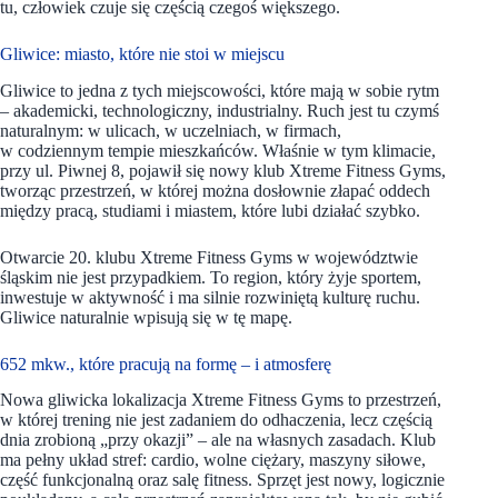
tu, człowiek czuje się częścią czegoś większego.
Gliwice: miasto, które nie stoi w miejscu
Gliwice to jedna z tych miejscowości, które mają w sobie rytm
– akademicki, technologiczny, industrialny. Ruch jest tu czymś
naturalnym: w ulicach, w uczelniach, w firmach,
w codziennym tempie mieszkańców. Właśnie w tym klimacie,
przy ul. Piwnej 8, pojawił się nowy klub Xtreme Fitness Gyms,
tworząc przestrzeń, w której można dosłownie złapać oddech
między pracą, studiami i miastem, które lubi działać szybko.
Otwarcie 20. klubu Xtreme Fitness Gyms w województwie
śląskim nie jest przypadkiem. To region, który żyje sportem,
inwestuje w aktywność i ma silnie rozwiniętą kulturę ruchu.
Gliwice naturalnie wpisują się w tę mapę.
652 mkw., które pracują na formę – i atmosferę
Nowa gliwicka lokalizacja Xtreme Fitness Gyms to przestrzeń,
w której trening nie jest zadaniem do odhaczenia, lecz częścią
dnia zrobioną „przy okazji” – ale na własnych zasadach. Klub
ma pełny układ stref: cardio, wolne ciężary, maszyny siłowe,
część funkcjonalną oraz salę fitness. Sprzęt jest nowy, logicznie