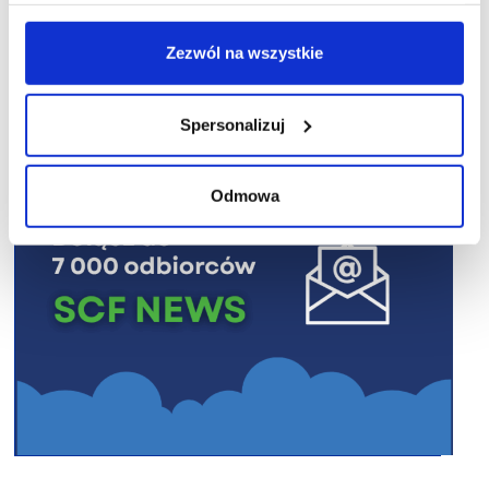
R E K L A M A
Zezwól na wszystkie
Spersonalizuj
Odmowa