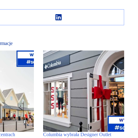
rmacje
centrach
Columbia wybrała Designer Outlet