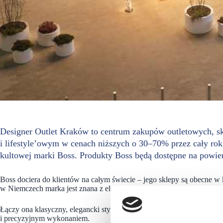
Designer Outlet Kraków to centrum zakupów outletowych, 
i lifestyle’owym w cenach niższych o 30–70% przez cały rok.
kultowej marki Boss. Produkty Boss będą dostępne na powi
Boss dociera do klientów na całym świecie – jego sklepy są obecne w
w Niemczech marka jest znana z eleganckiej odzieży męskiej i damskie
Łączy ona klasyczny, elegancki styl z nowoczesnymi trendami, a jej p
i precyzyjnym wykonaniem.