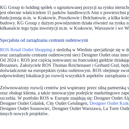
KG Group to holding spółek o ugruntowanej pozycji na rynku nieruc
jest obecnie właścicielem 11 parków handlowych Atut o powierzchni 
funkcjonują m.in. w Krakowie, Pruszkowie i Bełchatowie, a kilka kol
budowy. KG Group z dużym powodzeniem działa również na rynku nie
kilkanaście tego typu inwestycji m.in. w Krakowie, Warszawie i we W
Specjalista od zarządzania centrami outletowymi
ROS Retail Outlet Shopping
z siedzibą w Wiedniu specjalizuje się w 
oraz zarządzaniu centrami outletowymi sieci Designer Outlet oraz i
Od 2024 r. ROS jest częścią notowanej na francuskiej giełdzie dział
Bezannes. Założyciele ROS Thomas Reichenauer i Gerhard Graf, będąc
doświadczenie na europejskim rynku outletowym. ROS obejmuje swoim 
odpowiedniej lokalizacji po rozwój wszystkich aspektów zarządzania 
Zrównoważony rozwój centrów jest wspierany przez silną partnerską w
oraz obsługi klienta, a także innowacyjne podejście marketingowe za
szczebla. W portfolio ROS w Europie znajdują się: Designer Outlet Alg
Designer Outlet Gdańsk, City Outlet Geislingen,
Designer Outlet Kra
Designer Outlet Sosnowiec, Designer Outlet Warszawa, La Torre Outle
innych nowych projektów.