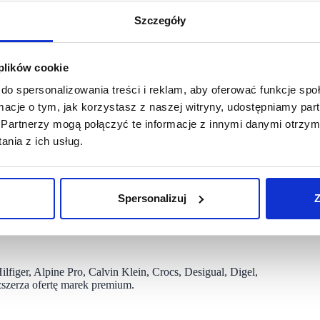
Szczegóły
a międzynarodowych pokazach mody. Marka stawia
ą, jak i casualową. Otwarcie sklepu outletowego Boss przy
marki staną się znacznie bardziej dostępne. Dzięki obniżkom
ach Boss klienci będą mieli szansę na zakup eleganckiej
 plików cookie
do spersonalizowania treści i reklam, aby oferować funkcje sp
, w bezpośrednim sąsiedztwie Expo Kraków i dogodny dostęp
ormacje o tym, jak korzystasz z naszej witryny, udostępniamy p
busowy) sprawiają, że zakupy w obniżonych cenach są bardziej
Partnerzy mogą połączyć te informacje z innymi danymi otrzym
nia z ich usług.
ndlowego o łącznej powierzchni blisko 60 tys. mkw. z dwoma
jednym z większych, pod kątem obszaru inwestycji, w Polsce.
Spersonalizuj
Z
bałością o szczegóły – w taki sposób, by zaspokoić potrzeby
i relaksu, świetliki dachowe wpuszczające naturalne światło,
r Outlet Kraków poza modą klienci mogą skorzystać z oferty
iger, Alpine Pro, Calvin Klein, Crocs, Desigual, Digel,
szerza ofertę marek premium.