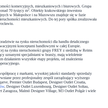
homości komercyjnych, mieszkaniowych i biurowych. Grupa
2
ponad 70 tysięcy m
. Obiekty krakowskiego inwestora
ejnych w Małopolsce i na Mazowszu znajduje się w fazie
ruchomości mieszkaniowych. Do tej pory spółka zrealizowała
rocławiu.
doradztwie na rynku nieruchomości dla handlu detalicznego
nnowacyjnymi konceptami handlowymi w całej Europie.
ającej na rynku nieruchomości grupy FREY z siedzibą w Reims
y uznanymi specjalistami w branży, mają wieloletnie
działaniem wszystkie etapy projektu, od znalezienia
operacyjnego.
spółpracę z markami, wysokiej jakości standardy sprzedaży
pewniane przez profesjonalny zespół zarządzający wyższego
arve, Premier Outlet Budapest, Designer Outlet Croatia,
ków
, Designer Outlet Luxembourg, Designer Outlet Soltau,
t Zaragoza, Malmö Designer Village, M3 Outlet Polgár i wiele