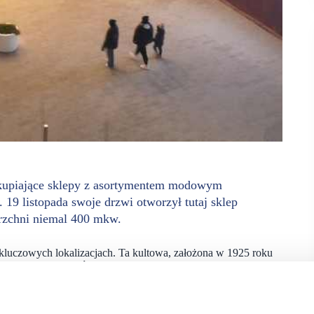
skupiające sklepy z asortymentem modowym
 19 listopada swoje drzwi otworzył tutaj sklep
erzchni niemal 400 mkw.
 kluczowych lokalizacjach. Ta kultowa, założona w 1925 roku
j, a także akcesoriów, obuwia i perfum.
rodukty charakteryzują się wysoką jakością materiałów