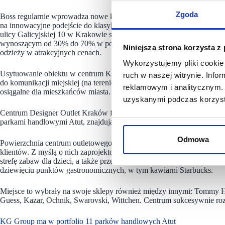
Zgoda
Boss regularnie wprowadza nowe kolekcje, które są prezentowane n
na innowacyjne podejście do klasyki, oferując zarówno odzież formaln
ulicy Galicyjskiej 10 w Krakowie sprawi, że produkty tej prestiżowej 
wynoszącym od 30% do 70% w porównaniu do cen w tradycyjnych sklep
Niniejsza strona korzysta z
odzieży w atrakcyjnych cenach.
Wykorzystujemy pliki cookie 
Usytuowanie obiektu w centrum Krakowa, przy ulicy Galicyjskiej 10
ruch w naszej witrynie. Inf
do komunikacji miejskiej (na terenie obiektu istnieje przystanek auto
reklamowym i analitycznym. 
osiągalne dla mieszkańców miasta.
uzyskanymi podczas korzysta
Centrum Designer Outlet Kraków funkcjonuje w ramach kompleksu ha
parkami handlowymi Atut, znajdującego się na obszarze 15 hektarów, 
Odmowa
Powierzchnia centrum outletowego została przygotowana z niezwykłą d
klientów. Z myślą o nich zaprojektowano szerokie korytarze ze strefam
strefę zabaw dla dzieci, a także przestrzeń coworkingową. W Designe
dziewięciu punktów gastronomicznych, w tym kawiarni Starbucks.
Miejsce to wybrały na swoje sklepy również między innymi: Tommy Hilf
Guess, Kazar, Ochnik, Swarovski, Wittchen. Centrum sukcesywnie roz
KG Group ma w portfolio 11 parków handlowych Atut