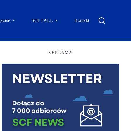
azine
SCF FALL
Kontakt
R E K L A M A