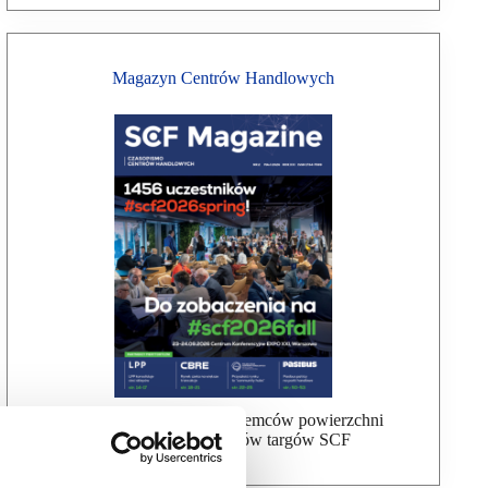
Magazyn Centrów Handlowych
Bezpłatna wysyłka dla najemców powierzchni
handlowej, uczestników targów SCF