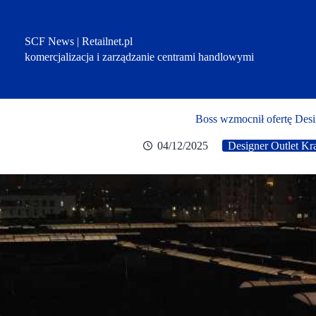
Przejdź
do
treści
SCF News | Retailnet.pl
komercjalizacja i zarządzanie centrami handlowymi
Boss wzmocnił ofertę Des
04/12/2025
Designer Outlet K